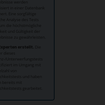
ebnisse werden
siert in einer Datenbank
ert. Eine sorgfältige
sche Analyse des Tests
, um die höchstmögliche
eit und Gültigkeit der
ebnisse zu gewährleisten.
Experten erstellt.
Die
er dieses
z-/Unterwerfungstests
tifiziert im Umgang mit
elzahl von
ichkeitstests und haben
h bereits mit
chkeitstests gearbeitet.