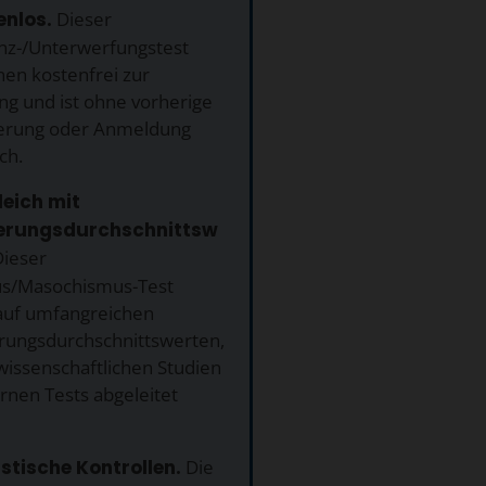
enlos.
Dieser
z-/Unterwerfungstest
nen kostenfrei zur
ng und ist ohne vorherige
ierung oder Anmeldung
ch.
leich mit
erungsdurchschnittsw
ieser
s/Masochismus-Test
 auf umfangreichen
rungsdurchschnittswerten,
wissenschaftlichen Studien
rnen Tests abgeleitet
istische Kontrollen.
Die