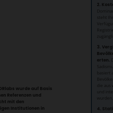
2. Kost
Dominan
steht Ih
Verfügu
Registr
zugängli
3. Verg
Bevölk
erten.
D
Sadismu
basiert
Bevölke
die aus 
DRlabs wurde auf Basis
und inte
hen Referenzen und
wurden.
icht mit den
gen Institutionen in
4. Stat