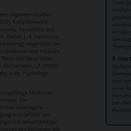
Testerg
anonymi
den folgenden Quellen:
gespeich
 (2019). A psychometric
statisti
sonality. Personality and
erfolgt
 A., Davies, J., & Hammond,
Genauigk
bankeintrag]. Abgerufen von
Testerg
S: A comprehensive measure
c Thesis and Dissertation
5. Von 
6. McCutcheon, L.E. (1995).
Verfass
lity scale. Psychology
Dominan
sind zer
einer Vi
zungsfähige Merkmale,
Persönl
ominanz. Die
beruflic
 eher unterlegene
Persönli
rigung und Gefühle von
sungen ein Gesamtbild der
itszüge des Befragten. Mit