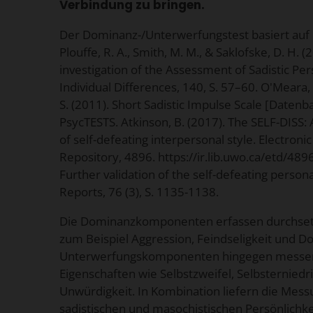
Verbindung zu bringen.
Der Dominanz-/Unterwerfungstest basiert auf 
Plouffe, R. A., Smith, M. M., & Saklofske, D. H.
investigation of the Assessment of Sadistic Per
Individual Differences, 140, S. 57–60. O'Meara,
S. (2011). Short Sadistic Impulse Scale [Daten
PsycTESTS. Atkinson, B. (2017). The SELF-DIS
of self-defeating interpersonal style. Electroni
Repository, 4896. https://ir.lib.uwo.ca/etd/489
Further validation of the self-defeating persona
Reports, 76 (3), S. 1135-1138.
Die Dominanzkomponenten erfassen durchset
zum Beispiel Aggression, Feindseligkeit und D
Unterwerfungskomponenten hingegen messen
Eigenschaften wie Selbstzweifel, Selbsternied
Unwürdigkeit. In Kombination liefern die Mes
sadistischen und masochistischen Persönlichke