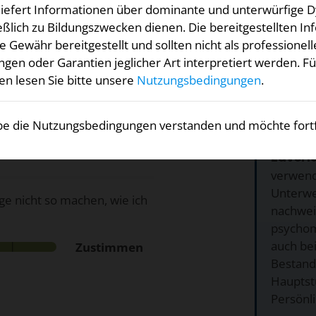
 liefert Informationen über dominante und unterwürfige 
eßlich zu Bildungszwecken dienen. Die bereitgestellten I
z- und
Gewähr bereitgestellt und sollten nicht als professionell
Verfahren kombinieren und
ngen oder Garantien jeglicher Art interpretiert werden. F
en lesen Sie bitte unsere
Nutzungsbedingungen
.
rfigkeit? Bitte geben Sie
Warum
uf Sie zutrifft.
be die Nutzungsbedingungen verstanden und möchte fort
1. Hohe
Zuverlä
verwend
Unterwe
e nicht so machen, wie ich
nachweis
psychom
auch bei
Zustimmen
Bestand
Hauptst
Persönli