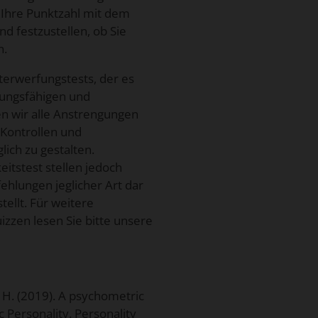
 Ihre Punktzahl mit dem
d festzustellen, ob Sie
n.
terwerfungstests, der es
zungsfähigen und
en wir alle Anstrengungen
Kontrollen und
lich zu gestalten.
eitstest stellen jedoch
hlungen jeglicher Art dar
ellt. Für weitere
zzen lesen Sie bitte unsere
D. H. (2019). A psychometric
c Personality. Personality