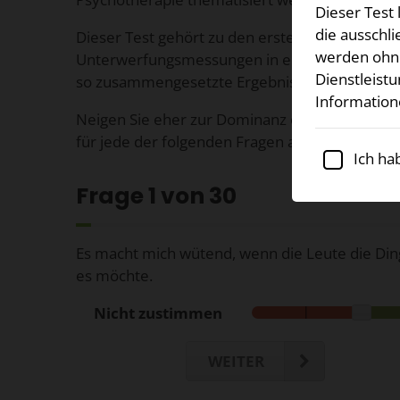
Dieser Test
die ausschli
Dieser Test gehört zu den ersten, die Dominan
werden ohne 
Unterwerfungsmessungen in einem einzigen 
Dienstleistu
so zusammengesetzte Ergebnisse liefern.
Information
Neigen Sie eher zur Dominanz oder zur Unterwü
für jede der folgenden Fragen an, inwiefern sie a
Ich ha
Frage
1
von 30
Es macht mich wütend, wenn die Leute die Ding
es möchte.
Nicht zustimmen
WEITER