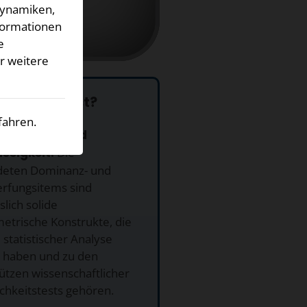
Dynamiken,
nformationen
e
ür weitere
 dieser Test?
fahren.
 Gültigkeit und
ssigkeit.
Die
eten Dominanz- und
rfungsitems sind
lich solide
etrische Konstrukte, die
 statistischer Analyse
 haben und zu den
ützen wissenschaftlicher
chkeitstests gehören.