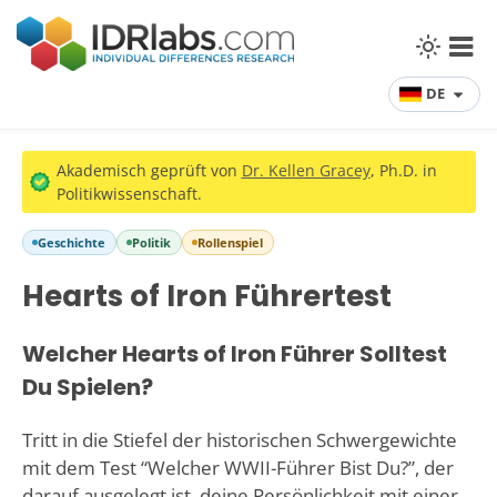
DE
Akademisch geprüft von
Dr. Kellen Gracey
, Ph.D. in
Politikwissenschaft.
Geschichte
Politik
Rollenspiel
Hearts of Iron Führertest
Welcher Hearts of Iron Führer Solltest
Du Spielen?
Tritt in die Stiefel der historischen Schwergewichte
mit dem Test “Welcher WWII-Führer Bist Du?”, der
darauf ausgelegt ist, deine Persönlichkeit mit einer