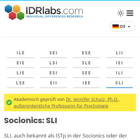
DE
ILE
SEI
ESE
LII
EIE
LSI
SLE
IEI
LIE
ESI
SEE
ILI
LSE
EII
IEE
SLI
Akademisch geprüft von
Dr. Jennifer Schulz, Ph.D.,
außerordentliche Professorin für Psychologie
Socionics: SLI
SLI, auch bekannt als ISTp in der Socionics oder der