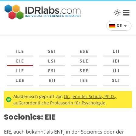
DE
ILE
SEI
ESE
LII
EIE
LSI
SLE
IEI
LIE
ESI
SEE
ILI
LSE
EII
IEE
SLI
Akademisch geprüft von
Dr. Jennifer Schulz, Ph.D.,
außerordentliche Professorin für Psychologie
Socionics: EIE
EIE, auch bekannt als ENFj in der Socionics oder der