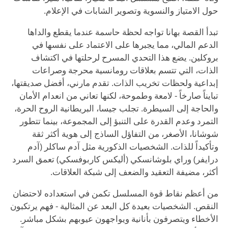
حول الامتياز والنسوية وتصوير الشابات في الإعلام.
تبدأ القصة بهانا تواجه لحظة حاسمة عندما يقطع والداها
الدعم المالي، مما يجبرها على الاعتماد على نفسها في
بروكلين. يضع هذا التحدي المسرح لرحلتها في اكتشاف
الذات، التي تتسم بعلاقات رومانسية محرجة وصراعات
إبداعية ولحظات تخريب الذات. تقدم مارني، أفضل صديقتها،
تبايناً صارخاً - لامعة وطموحة، لكنها تعاني من انعدام الأمان
والحاجة إلى السيطرة. تجلب جيسا، البريطانية الروح الحرة،
التمرد وعدم القدرة على التنبؤ إلى المجموعة، بينما تتطور
شوشانا، الأصغر، من التفاؤل الساذج إلى هوية أكثر ثقة
وتأكيداً للذات. الشخصيات الذكورية مثل آدم ساكلر (آدم
درايفر) وراي بلوشانسكي (أليكس كاربوفسكي) تعمق السرد
أكثر، مضيفة التعقيد والضعف إلى شبكة العلاقات.
من أعظم نقاط قوة المسلسل تكمن في استعداده لاحتضان
النقص. الشخصيات بعيدة كل البعد عن المثالية - فهم يرتكبون
الأخطاء ويتصرفون بأنانية ويواجهون عيوبهم بشكل مباشر.