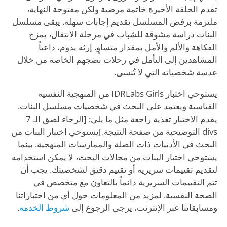
تقدم الحلقة الأخيرة خاتمة مرضية ولكن مفتوحة النهاية،
ملتزمة برفض المسلسل تقديم إجابات سهلة. يبقى مسلسل
البنات دراسة مشوقة للشباب في مرحلة الانتقال، يمزج
الفكاهة والألم والأمل بمقدار متساوٍ. إرثه يدوم، داعياً
المشاهدين إلى التأمل في رحلات نضجهم الخاصة من خلال
عدسة شخصياته التي لا تُنسى.
يستوحي اختبار IDRLabs Girls من المنهجية النفسية
القياسية ويعتمد على البحث في شخصيات مسلسل البنات.
يقدم الاختبار تغذية راجعة مثل ما يلي: [الرجاء لصق الـ 7
divs التوضيحية من صفحة النتيجة.]يستوحي اختبار البنات من
البحث في الأدبيات ذات الصلة والممارسات المنهجية. بينما
يستوحي اختبار البنات من مجالات البحث، لا يمكن استخدامه
لتقديم تقييمات سريرية أو تقييم دقيق لشخصيتك. يجب أن
تتم التقييمات السريرية دائماً بالتعاون مع متخصص في
الصحة النفسية. لمزيد من المعلومات حول أي من اختباراتنا
ومسابقاتنا عبر الإنترنت، يرجى الرجوع إلى
شروط الخدمة
.