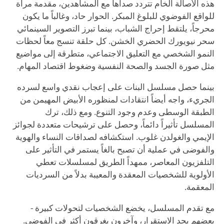
هذه الأصالة الخام تتردد صداها مع المشاهدين، مقدمة مرآة
للواقع الفوضوي للبلوغ المبكر. الحوار حاد، وغالباً ما يكون
محرجاً، يلتقط إحراج الشباب، بينما تبرز التصوير السينمائي
سحر نيويورك الحضري الخشن. كل حلقة تنسج معاً لحظات
النمو الشخصي مع التعليق الاجتماعي، متطرقة إلى مواضيع
مثل صورة الجسد والصحة النفسية وضغوط اقتصاد المهام.
بينما حصل مسلسل البنات على إعجاب نقدي واسع لسرده
الجريء، واجه أيضاً انتقادات لمنظوره الأبيض المهيمن من
الطبقة الوسطى وعدم وجود التنوع. ومع ذلك، ترك
المسلسل تأثيراً دائماً، وحصل على ترشيحات متعددة لجوائز
الإيمي والغولدن غلوب. استكشافه لصداقات النساء والهوية
والفوضى في عملية أن تصبح بالغاً يستمر في التأثير على
التلفزيون المعاصر، ممهداً الطريق لمسلسلات تعطي
الأولوية للشخصيات المعقدة والمعيبة بدلاً من السرديات
المعقمة.
مع تقدم المسلسل، يخضع الشخصيات لتحولات كبيرة -
بعضهم يجد الاستقرار، وآخرون يغرقون أكثر في الفوضى.