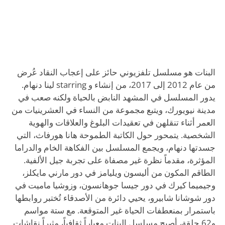
البنات هو مسلسل تلفزيوني حائز على إعجاب النقاد عُرض
من عام 2012 إلى 2017، من إنشاء و starring لينا دنهام.
يدور المسلسل في المشهد النابض بالحياة ولكنه صعب في
مدينة نيويورك، ويتبع مجموعة من النساء في العشرينيات من
العمر أثناء تنقلهن في تعقيدات البلوغ والعلاقات والهوية
الشخصية. يتمحور حول الكاتبة الطموحة هانا هورفاث، التي
جسدتها دنهام، ويجمع المسلسل بين الفكاهة الخام والدراما
المؤثرة، مقدماً نظرة غير مصفاة على تجربة جيل الألفية.
الطاقم المكون من أليسون ويليامز في دور مارني مايكلز،
وجيميما كيرك في دور جيسا جوهانسون، وزوشيا ماميت في
دور شوشانا شابيرو، يحيي دائرة من الأصدقاء تُختبر روابطها
باستمرار بمنعطفات الحياة غير المتوقعة. مع ستة مواسم
و62 حلقة، أصبح مسلسل البنات معياراً ثقافياً، مثيراً نقاشات