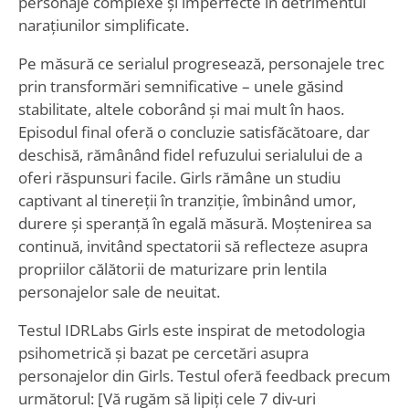
personaje complexe și imperfecte în detrimentul
narațiunilor simplificate.
Pe măsură ce serialul progresează, personajele trec
prin transformări semnificative – unele găsind
stabilitate, altele coborând și mai mult în haos.
Episodul final oferă o concluzie satisfăcătoare, dar
deschisă, rămânând fidel refuzului serialului de a
oferi răspunsuri facile. Girls rămâne un studiu
captivant al tinereții în tranziție, îmbinând umor,
durere și speranță în egală măsură. Moștenirea sa
continuă, invitând spectatorii să reflecteze asupra
propriilor călătorii de maturizare prin lentila
personajelor sale de neuitat.
Testul IDRLabs Girls este inspirat de metodologia
psihometrică și bazat pe cercetări asupra
personajelor din Girls. Testul oferă feedback precum
următorul: [Vă rugăm să lipiți cele 7 div-uri