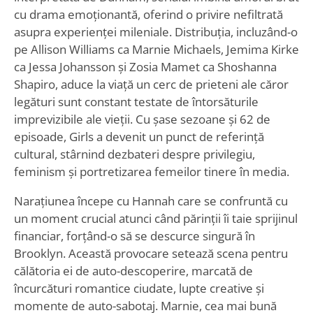
cu drama emoționantă, oferind o privire nefiltrată
asupra experienței mileniale. Distribuția, incluzând-o
pe Allison Williams ca Marnie Michaels, Jemima Kirke
ca Jessa Johansson și Zosia Mamet ca Shoshanna
Shapiro, aduce la viață un cerc de prieteni ale căror
legături sunt constant testate de întorsăturile
imprevizibile ale vieții. Cu șase sezoane și 62 de
episoade, Girls a devenit un punct de referință
cultural, stârnind dezbateri despre privilegiu,
feminism și portretizarea femeilor tinere în media.
Narațiunea începe cu Hannah care se confruntă cu
un moment crucial atunci când părinții îi taie sprijinul
financiar, forțând-o să se descurce singură în
Brooklyn. Această provocare setează scena pentru
călătoria ei de auto-descoperire, marcată de
încurcături romantice ciudate, lupte creative și
momente de auto-sabotaj. Marnie, cea mai bună