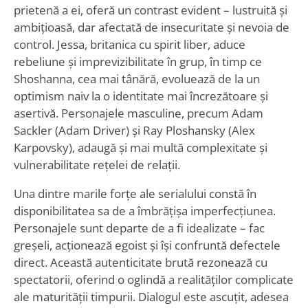
prietenă a ei, oferă un contrast evident – lustruită și
ambițioasă, dar afectată de insecuritate și nevoia de
control. Jessa, britanica cu spirit liber, aduce
rebeliune și imprevizibilitate în grup, în timp ce
Shoshanna, cea mai tânără, evoluează de la un
optimism naiv la o identitate mai încrezătoare și
asertivă. Personajele masculine, precum Adam
Sackler (Adam Driver) și Ray Ploshansky (Alex
Karpovsky), adaugă și mai multă complexitate și
vulnerabilitate rețelei de relații.
Una dintre marile forțe ale serialului constă în
disponibilitatea sa de a îmbrățișa imperfecțiunea.
Personajele sunt departe de a fi idealizate – fac
greșeli, acționează egoist și își confruntă defectele
direct. Această autenticitate brută rezonează cu
spectatorii, oferind o oglindă a realităților complicate
ale maturității timpurii. Dialogul este ascuțit, adesea