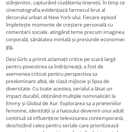
stânjenitor, capturând ciudățenia tinereții, în timp ce
cinematografia evidențiază farmecul brut al
decorului urban al New York-ului. Fiecare episod
împletește momente de creștere personală cu
comentarii sociale, atingând teme precum imaginea
corporală, sănătatea mintală și presiunile economiei
gig.
Deși Girls a primit aclamații critice pe scară largă
pentru povestirea sa îndrăzneață, a fost de
asemenea criticat pentru perspectiva sa
predominant albă, de clasă mijlocie și lipsa de
diversitate. Cu toate acestea, serialul a lăsat un
impact durabil, obținând multiple nominalizări la
Emmy și Globul de Aur. Explorarea sa a prieteniilor
feminine, identității și a haosului devenirii unui adult
continuă să influențeze televiziunea contemporană,
deschizând calea pentru seriale care prioritizează