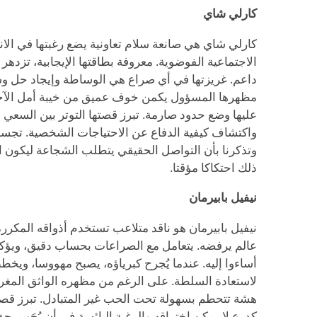
كارلي شاي
كارلي شاي هي صانعة سلام تعاونية يضع رغبتها في الا
الاجتماعية الفوضوية. معروفة بطاقتها الإيجابية، تزدهر
داعم. غريزتها في أي صراع هي الوساطة وإيجاد حل وس
مظهرها المسؤول يكمن خوف عميق من خيبة أمل الآخ
عليها وضع حدود صارمة. تبرز قصتها التوتر بين السع
واكتشاف كيفية الدفاع عن الاحتياجات الشخصية. تجسد
وتذكرنا بأن التواصل الحقيقي يتطلب الشجاعة ليكون ا
ذلك احتكاكا مؤقتا.
نيفيل بابيرمان
نيفيل بابيرمان هو ناقد متلاعب تستخدم أذواقه المكر
عالم يرفضه. يتعامل مع الصراعات بحساب دقيق، ويؤك
أساءوا إليه. عندما يُجرح كبرياؤه، يصبح مهووسا، و
لاستعادة السلطة. على الرغم من مظهره الواثق المغرو
هشة تتحطم بسهولة تحت الحب غير المتبادل. تبرز قصته
كدرع لا يمكن اختراقه والرغبة اليائسة في أن يُحَب ب