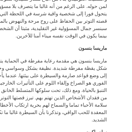
لمن حوله. على الرغم من أنه غالبا ما يتصرف بلا مسؤول
يتحول فورا إلى شخصية واقية شرسة في اللحظة التي ي
قصته التوتر بين الحفاظ على روح مرحة والنهوض بالمط
سبنسر جمال المسؤولية غير التقليدية، مثبتا أن الشخ
بينما يكون في الوقت نفسه ميناء آمنا للآخرين.
ماريسا بنسون
ماريسا بنسون هي مقدمة رعاية مفرطة في الحماية يتجل
شكل يقظة مفرطة شديدة. نظيفة بشكل وسواسي وخائفة
إلى وضع قواعد صارمة والسيطرة على بيئتها. عندما يأخذ
الفوري هو الصراخ وإلقاء اللوم على التأثيرات الخارجي
التنبؤ بالحياة. ومع ذلك، تحت سلوكها المتسلط الخانق 
من فقدان الأشخاص الذين تهتم بهم. تبرز قصتها التوتر
سلامة الأحباء تماما والسماح لهم بحرية ارتكاب الأخطا
المعقدة للحب الواقي، وتذكرنا بأن السيطرة غالبا ما 
الشديد.