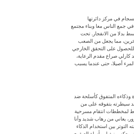
نسجام في مركز دائرتها
 في جمع الناس معا وبناء مجتمع
ط بدلا من الانفجار. تحت
رين، مما يجعل من الصعب
ي للحصول على التحقق الخارجي
 كارلي صراع مقدم الرعاية،
لمرء أصيلا، حتى عندما يسبب
رة وذكاءه المتفوق كأسلحة ضد
د سيطرته بتفوقه على من
يخطط لمخططات انتقام مسرحية
ر، يعاني من رهاب شديد وأنا
 التوتر بين استخدام الذكاء
حق. يعكس نيفيل مأساة العبقري