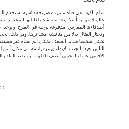
سام باكيت
سام باكيت هي فتاة متمردة صريحة قاسية تستخدم الس
عالم لا تثق به أصلا. مخلصة بشدة لعائلتها المختارة، 
أصدقاءها المقربين. مدفوعة برغبة في المرح أو وجبة 
وتختار القتال بدلا من مناقشة مشاعرها. ومع ذلك، تحت
تخفي شخصا شديد الضعف يخفي ألم نشأة غير مستقرة. ت
الناس بعيدا لتجنب الإيذاء ورغبة يائسة في مكان آمن ل
الأقسى غالبا ما يحمي ألطف القلوب، وتلتقط الواقع ال
تابع