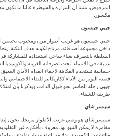
المرفوض، مثبتا أن المرارة والسيطرة غالبا ما تكون م
مكسور.
جيبي جيبسون
جيبي جيبسون هو غريب أطوار مرن ومحبوب يحتضن ال
داخل مجموعة أصدقائه. مرتاح لكونه هدف النكتة، يتجا
السلطة بالتصرف بغباء ساحر. استعداده للمشاركة ف
عميقة في الانتماء. تحت تصرفاته الغريبة والكوميديا 
حساسة تستخدم الفكاهة لإخفاء انعدام الأمان العميق وا
قصته التوتر بين الأداء ككاريكاتير للبقاء الاجتماعي والت
جيبي رحلة الخاسر نحو قبول الذات، ويذكرنا بأن امتلاك 
طريقة للشفاء.
سبنسر شاي
سبنسر شاي هو وصي غريب الأطوار مرتجل تحول إبداعه 
مغامرة لا يمكن التنبؤ بها. معروف بأفكاره غير التقليدية
والتشتيت الكوميدي بدلا من اتباع مسار تقليدي. سلوك