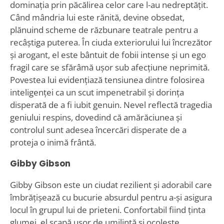
dominația prin păcălirea celor care l-au nedreptățit.
Când mândria lui este rănită, devine obsedat,
plănuind scheme de răzbunare teatrale pentru a
recâștiga puterea. În ciuda exteriorului lui încrezător
și arogant, el este bântuit de fobii intense și un ego
fragil care se sfărâmă ușor sub afecțiune neprimită.
Povestea lui evidențiază tensiunea dintre folosirea
inteligenței ca un scut impenetrabil și dorința
disperată de a fi iubit genuin. Nevel reflectă tragedia
geniului respins, dovedind că amărăciunea și
controlul sunt adesea încercări disperate de a
proteja o inimă frântă.
Gibby Gibson
Gibby Gibson este un ciudat rezilient și adorabil care
îmbrățișează cu bucurie absurdul pentru a-și asigura
locul în grupul lui de prieteni. Confortabil fiind ținta
glumei, el scapă ușor de umilință și ocolește