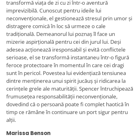
transformă viața de zi cu zi într-o aventură
imprevizibilă. Cunoscut pentru ideile lui
neconvenționale, el gestionează stresul prin umor și
distragere comică în loc să urmeze o cale
tradițională. Demeanorul lui poznaș îl face un
mizerie aspirțională pentru cei din jurul lui. Deși
adesea acționează iresponsabil și evită conflictele
serioase, el se transformă instantaneu într-o figură
feroce protectoare în momentul în care cei dragi
sunt în pericol. Povestea lui evidențiază tensiunea
dintre menținerea unui spirit jucăuș și ridicarea la
cerințele grele ale maturității. Spencer întruchipează
frumusețea responsabilității neconvenționale,
dovedind că o persoană poate fi complet haotică în
timp ce rămâne în continuare un port sigur pentru
alții.
Marissa Benson