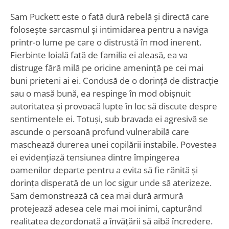
Sam Puckett este o fată dură rebelă și directă care
folosește sarcasmul și intimidarea pentru a naviga
printr-o lume pe care o distrustă în mod inerent.
Fierbinte loială față de familia ei aleasă, ea va
distruge fără milă pe oricine amenință pe cei mai
buni prieteni ai ei. Condusă de o dorință de distracție
sau o masă bună, ea respinge în mod obișnuit
autoritatea și provoacă lupte în loc să discute despre
sentimentele ei. Totuși, sub bravada ei agresivă se
ascunde o persoană profund vulnerabilă care
maschează durerea unei copilării instabile. Povestea
ei evidențiază tensiunea dintre împingerea
oamenilor departe pentru a evita să fie rănită și
dorința disperată de un loc sigur unde să aterizeze.
Sam demonstrează că cea mai dură armură
protejează adesea cele mai moi inimi, capturând
realitatea dezordonată a învățării să aibă încredere.