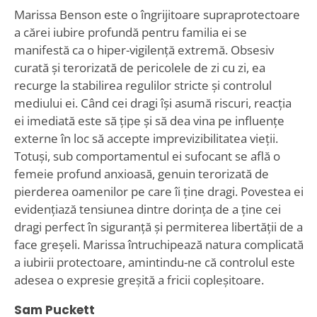
Marissa Benson este o îngrijitoare supraprotectoare
a cărei iubire profundă pentru familia ei se
manifestă ca o hiper-vigilență extremă. Obsesiv
curată și terorizată de pericolele de zi cu zi, ea
recurge la stabilirea regulilor stricte și controlul
mediului ei. Când cei dragi își asumă riscuri, reacția
ei imediată este să țipe și să dea vina pe influențe
externe în loc să accepte imprevizibilitatea vieții.
Totuși, sub comportamentul ei sufocant se află o
femeie profund anxioasă, genuin terorizată de
pierderea oamenilor pe care îi ține dragi. Povestea ei
evidențiază tensiunea dintre dorința de a ține cei
dragi perfect în siguranță și permiterea libertății de a
face greșeli. Marissa întruchipează natura complicată
a iubirii protectoare, amintindu-ne că controlul este
adesea o expresie greșită a fricii copleșitoare.
Sam Puckett