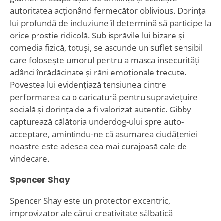
autoritatea acționând fermecător oblivious. Dorința
lui profundă de incluziune îl determină să participe la
orice prostie ridicolă. Sub isprăvile lui bizare și
comedia fizică, totuși, se ascunde un suflet sensibil
care folosește umorul pentru a masca insecurități
adânci înrădăcinate și răni emoționale trecute.
Povestea lui evidențiază tensiunea dintre
performarea ca o caricatură pentru supraviețuire
socială și dorința de a fi valorizat autentic. Gibby
capturează călătoria underdog-ului spre auto-
acceptare, amintindu-ne că asumarea ciudățeniei
noastre este adesea cea mai curajoasă cale de
vindecare.
Spencer Shay
Spencer Shay este un protector excentric,
improvizator ale cărui creativitate sălbatică