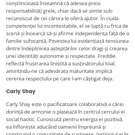
conștiincioasă înseamnă că adesea preia
responsabilități grele, chiar dacă se simte sub-
recunoscut de cei cărora le oferă ajutor. În ciuda
competenței lui incontestabile, el se luptă cu frica de
scenă și încearcă să-și afirme independența față de o
familie sufocantă. Povestea lui evidențiază tensiunea
dintre îndeplinirea așteptărilor celor dragi și crearea
unei identități autonome și respectate. Freddie
reflectă frustrarea liniștită a susținătorului loial,
amintindu-ne că adevărata maturitate implică
cererea respectului pe care l-am câștigat deja.
Carly Shay
Carly Shay este o pacificatoare colaborativă a cărei
dorință de armonie o plasează în centrul cercului ei
social haotic. Cunoscută pentru energia ei pozitivă,
ea înflorește aducând oamenii împreună și
construind o comunitate de susținere. Instinctul ei în