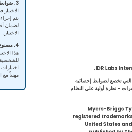
3. ضوابط إحصائية.
الاختبار ف
يتم إجراء 
لضمان أق
الاختبار.
4. مصنوع من قبل متخصصين.
هذا الاختب
للشخصية 
اختبارات 
مهنياً مع 
ة التي تخضع لضوابط إحصائية
رات - نظرة أولية على النظام
Myers-Briggs Ty
registered trademarks 
United States and
published by T