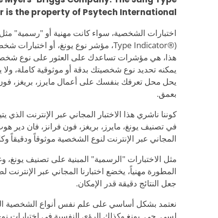
r is the property of Psytech International.
Type Indicator®)، مؤشر نوع يونغ، أو اختبا
هذا، هي مؤشرات تساعدك على العثور على نوع شخصيتك.
يمكنه تحديد نوع شخصيتك بدقة أو موثوقية كاملة، ولا 
يحل محل تعرفك بنفسك على أعمال مايرز، بريغز، فون ف
بعمق.
كوننا ناشري هذا الاختبار المجاني عبر الإنترنت الذي 
في تصنيف يونغ، مايرز، بريغز، فون فرانز، فان دير هوپ،
المجاني عبر الإنترنت لنوع الشخصية موثوقاً ودقيقاً وكام
مثل الاختبارات "الرسمية" المبنية على تصنيف يونغ، وغ
المطورة مهنياً، يخضع اختبارنا المجاني عبر الإنترنت
جعل النتائج دقيقة قدر الإمكان.
نعتمد بشكل أساسي على علم نفس أنواع الشخصية المق
لسي. جي. يونغ وكذلك الرؤى النفسية في اختبارات ن