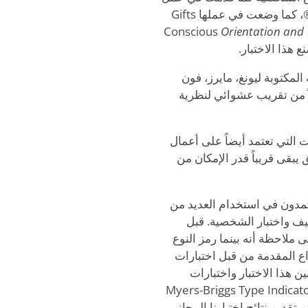
إيزابيل بريغز مايرز، المشاركة في إنشاء اختبار MBTI®، كما وضعت في عملها Gifts
Orientation and
ع هذا الاختبار.
ة المكتوبة ليونغ، مايرز، فون
ً من تقريب عشوائي لنظرية
نت التي تعتمد أيضاً على أعمال
يبقى قريباً قدر الإمكان من
عتمدون في استخدام العديد من
نيف واختبار الشخصية. قبل
 ملاحظة أنه بينما رمز النوع
ع المقدمة من قبل اختبارات
ن هذا الاختبار واختبارات
Myers-Briggs Type Indicator®، Grey-Wh
Type Indi، أو ما شابه. يتم تقديم نتائج اختبارنا المجاني