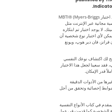
Indicato
اختبارات الشخصية، سواء كانت مهنية أو "رسمية" مثل اختبار MBTI® (Myers-Briggs
رات شخصية مجانية عبر الإنترنت مثل
 لا يوجد اختبار تم ابتكاره
يمكن لأي اختبار نوع شخصية أن
رانز، فان دير هوپ، ويونغ
يتيح لك اكتشاف نوعك النفسي
 فقد سعينا لجعل هذا الاختبار
لاً قدر الإمكان.
يرها من الأدوات الدقيقة
 لضوابط إحصائية وتحقق من أجل
دم في كتاب الأنواع النفسية
وع الشخصية كما قدمت في عمل