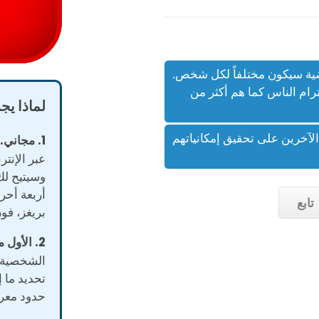
ضية سيكون مختلفاً لكل شخص.
رام الناس كما هم أكثر من
لماذا يج
لآخرين على تحقيق إمكانياتهم
1. مجاني.
ي
عبر الإنتر
وسيتيح لك
أربعة أحرف
تابع
بريغز، فو
2. الأول من نوعه.
الشخصية ا
حدود معرفت