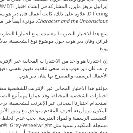
Differing. علاوة على ذلك، كانت أعمال فان دير هوپ، Conscious
Character and the Unconscious
، مؤثرة أيضاً في صن
يتبع هذا الاختبار النظرية المعتمدة. يتبع اختبارنا النظري
فرانز، وفان دير هوپ حول موضوع نوع الشخصية، بدلا
يونغ.
إن اختبارنا هو واحد من الاختبارات المجانية عبر الإنتر
ج. هـ. فان دير هوپ وقد سعى لتقديم تقييم نفسي دقيق 
الأعمال الرسمية والمصرح بها لفان دير هوپ.
مؤلفو هذا الاختبار المجاني عبر الإنترنت للشخصية م
اختبارات الشخصية المختلفة وقد عملوا مهنياً مع التص
استخدام اختبارنا المجاني عبر الإنترنت للشخصية، يرجى
المكون من أربعة أحرف المقدم متوافق مع رموز الأنوا
التصنيف الرسمية والمواد التدريبية، يجب عدم الخلط بي
مسجلة الملكية رسمية مثل eelwright
cator، Jung Type Indicator