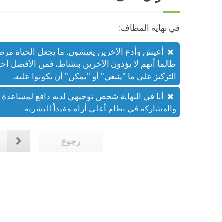
في نهاية المطاف:
أعيش وأدع الآخرين يعيشون. ما يجعل الحياة مر
طالما أنهم لا يؤذون الآخرين بنشاط، فمن الأفضل احت
التركيز على ما "ينبغي" أو "يمكن" أن يكونوا عليه.
أنا في النهاية شخص توجيهي لديه دافع لمساعدة ا
والمشاركة في نظام أعلى أراه مفيداً للبشرية.
رجوع