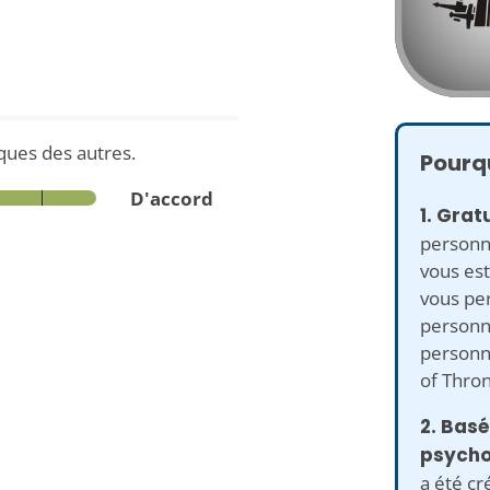
aques des autres.
Pourqu
D'accord
1. Gratu
personn
vous est
vous per
personne
personn
of Thron
2. Basé
psycho
a été cr