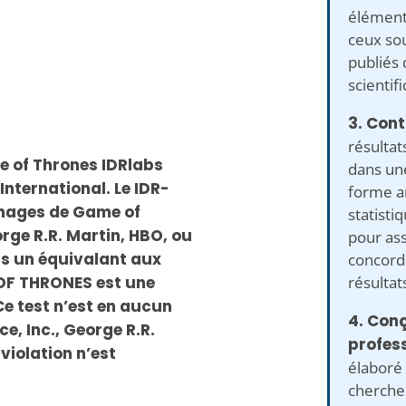
élément
ceux so
publiés 
scientif
3. Cont
résultat
e of Thrones IDRlabs
dans un
International. Le IDR-
forme a
nnages de Game of
statisti
rge R.R. Martin, HBO, ou
pour as
as un équivalant aux
concorda
résultat
 OF THRONES est une
e test n’est en aucun
4. Con
ce, Inc., George R.R.
profes
violation n’est
élaboré 
chercheu