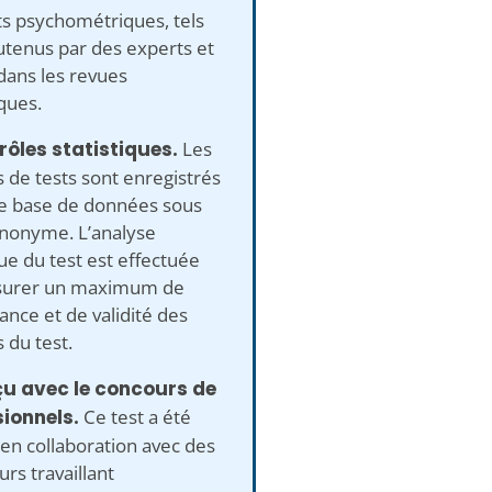
s psychométriques, tels
utenus par des experts et
dans les revues
iques.
rôles statistiques.
Les
s de tests sont enregistrés
e base de données sous
nonyme. L’analyse
que du test est effectuée
surer un maximum de
nce et de validité des
s du test.
çu avec le concours de
sionnels.
Ce test a été
en collaboration avec des
rs travaillant