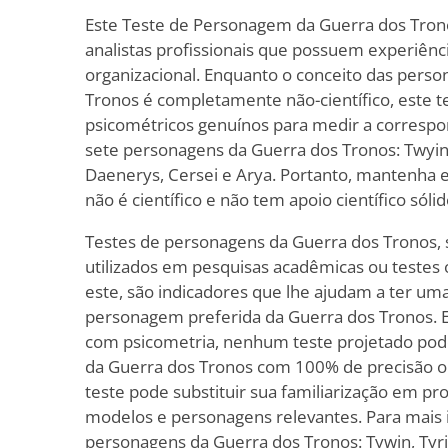
Este Teste de Personagem da Guerra dos Tronos
analistas profissionais que possuem experiênc
organizacional. Enquanto o conceito das pers
Tronos é completamente não-científico, este tes
psicométricos genuínos para medir a corresp
sete personagens da Guerra dos Tronos: Twyin,
Daenerys, Cersei e Arya. Portanto, mantenha
não é científico e não tem apoio científico sólid
Testes de personagens da Guerra dos Tronos, s
utilizados em pesquisas acadêmicas ou testes 
este, são indicadores que lhe ajudam a ter uma
personagem preferida da Guerra dos Tronos. E
com psicometria, nenhum teste projetado po
da Guerra dos Tronos com 100% de precisão o
teste pode substituir sua familiarização em pr
modelos e personagens relevantes. Para mais 
personagens da Guerra dos Tronos: Tywin, Tyri