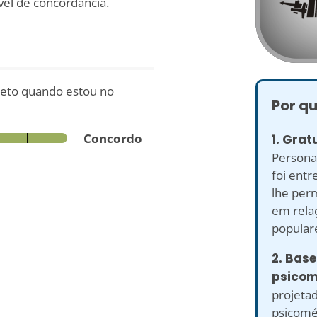
vel de concordância.
xceto quando estou no
Por qu
Concordo
1. Grat
Persona
foi entr
lhe perm
em rela
popular
2. Base
psicom
projeta
psicomé