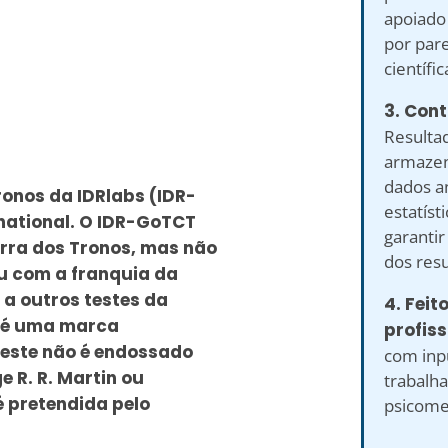
apoiado
por pare
científic
3. Cont
Resulta
armaze
dados a
onos da IDRlabs (IDR-
estatíst
national. O IDR-GoTCT
garantir
erra dos Tronos, mas não
dos resu
ou com a franquia da
 a outros testes da
4. Feit
 é uma marca
profiss
 teste não é endossado
com inp
e R. R. Martin ou
trabalh
é pretendida pelo
psicomet