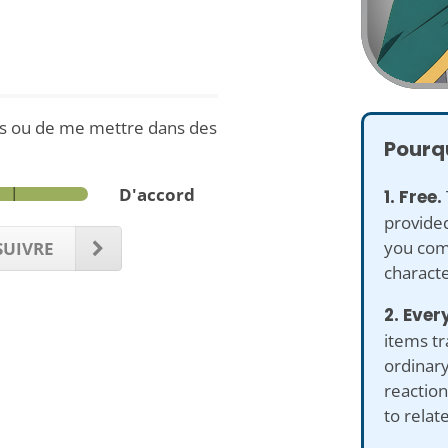
âts ou de me mettre dans des
Pourqu
D'accord
1. Free.
provided
you com
UIVRE
characte
2. Ever
items tr
ordinary
reaction
to relat