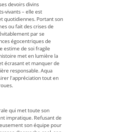
es devoirs divins
-vivants – elle est
t quotidiennes. Portant son
es ou fait des crises de
névitablement par se
ences égocentriques de
e estime de soi fragile
histoire met en lumière la
 et écrasant et manquer de
nière responsable. Aqua
rer l'appréciation tout en
roues.
ale qui met toute son
nt impratique. Refusant de
yeusement son équipe pour