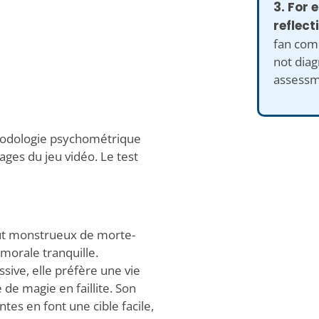
3. For
reflect
fan comp
not diag
assessm
hodologie psychométrique
ages du jeu vidéo. Le test
atut monstrueux de morte-
morale tranquille.
ve, elle préfère une vie
 de magie en faillite. Son
tes en font une cible facile,