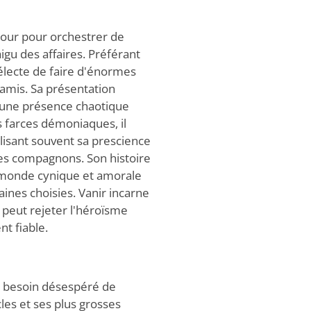
amour pour orchestrer de
igu des affaires. Préférant
électe de faire d'énormes
s amis. Sa présentation
i une présence chaotique
s farces démoniaques, il
lisant souvent sa prescience
es compagnons. Son histoire
u monde cynique et amorale
ines choisies. Vanir incarne
n peut rejeter l'héroïsme
nt fiable.
e besoin désespéré de
cles et ses plus grosses