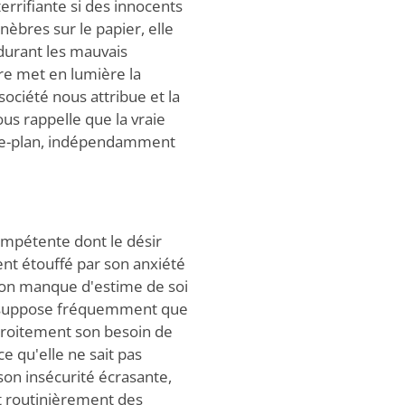
errifiante si des innocents
nèbres sur le papier, elle
durant les mauvais
re met en lumière la
société nous attribue et la
ous rappelle que la vraie
ère-plan, indépendamment
mpétente dont le désir
nt étouffé par son anxiété
son manque d'estime de soi
le suppose fréquemment que
droitement son besoin de
 qu'elle ne sait pas
n insécurité écrasante,
t routinièrement des