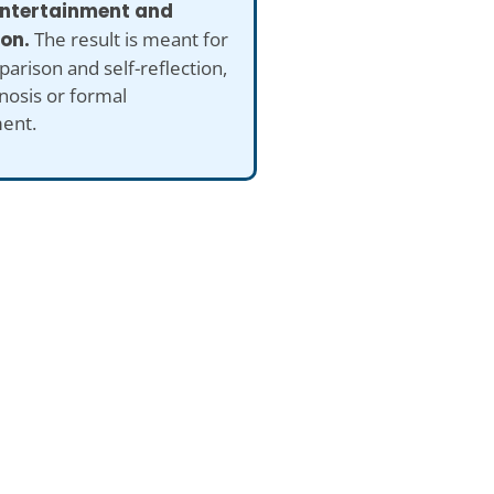
 entertainment and
ion.
The result is meant for
arison and self-reflection,
nosis or formal
ent.