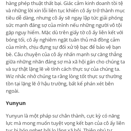
hàng phép thuật thất bại. Giác cảm kinh doanh tồi tệ
và những lời xin lỗi liên tục khiến cô ấy trở thành mục
tiêu dễ dàng, nhưng cô ấy sẽ ngay lập tức giải phóng
sức mạnh đáng sợ của mình nếu những người vô tội
gặp nguy hiểm. Mặc dù trên giấy tờ cô ấy liên kết với
bóng tối, cô ấy nghiêm ngặt tuân thủ mã đồng cảm
của mình, chịu đựng sự đối xử tệ bạc để bảo vệ bạn
bè. Câu chuyện của cô ấy nhấn mạnh sự căng thẳng
giữa những nhãn đáng sợ mà xã hội gán cho chúng ta
và sự thật lặng lẽ về tính cách thực sự của chúng ta.
Wiz nhắc nhở chúng ta rằng lòng tốt thực sự thường
tồn tại lặng lẽ ở hậu trường, bất kể phán xét bên
ngoài.
Yunyun
Yunyun là một pháp sư chân thành, cực kỳ có năng
lực mà mong muốn tuyệt vọng kết bạn của cô ấy liên
tục bị bóp nghẹt bởi lo lắng xã hội. Thiên phú tự