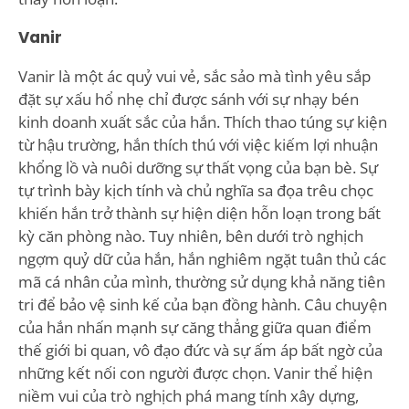
Vanir
Vanir là một ác quỷ vui vẻ, sắc sảo mà tình yêu sắp
đặt sự xấu hổ nhẹ chỉ được sánh với sự nhạy bén
kinh doanh xuất sắc của hắn. Thích thao túng sự kiện
từ hậu trường, hắn thích thú với việc kiếm lợi nhuận
khổng lồ và nuôi dưỡng sự thất vọng của bạn bè. Sự
tự trình bày kịch tính và chủ nghĩa sa đọa trêu chọc
khiến hắn trở thành sự hiện diện hỗn loạn trong bất
kỳ căn phòng nào. Tuy nhiên, bên dưới trò nghịch
ngợm quỷ dữ của hắn, hắn nghiêm ngặt tuân thủ các
mã cá nhân của mình, thường sử dụng khả năng tiên
tri để bảo vệ sinh kế của bạn đồng hành. Câu chuyện
của hắn nhấn mạnh sự căng thẳng giữa quan điểm
thế giới bi quan, vô đạo đức và sự ấm áp bất ngờ của
những kết nối con người được chọn. Vanir thể hiện
niềm vui của trò nghịch phá mang tính xây dựng,