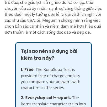
trò đùa, che giấu lịch sử nghèo đói và cô lập. Câu
chuyện của cô ấy nhấn mạnh sự căng thẳng giữa việc
theo đuổi một lý tưởng đơn lẻ, vĩ đại và thích nghi với
các nhu cầu thực tế. Megumin chứng minh rằng việc
chọn bản sắc cá nhân và niềm đam mê hơn hiệu quả
đơn thuần là một cách sống độc đáo và đẹp đẽ.
Tại sao nên sử dụng bài
kiểm tra này?
1. Free.
The KonoSuba Test is
provided free of charge and lets
you compare your answers with
characters in the series.
2. Everyday self-report.
The
items translate character traits into