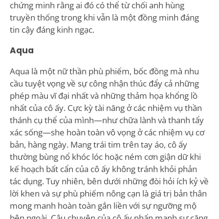
chứng minh rằng ai đó có thể từ chối anh hùng
truyền thống trong khi vẫn là một đồng minh đáng
tin cậy đáng kinh ngạc.
Aqua
Aqua là một nữ thần phù phiếm, bốc đồng mà nhu
cầu tuyệt vọng về sự công nhận thúc đẩy cả những
phép màu vĩ đại nhất và những thảm họa khổng lồ
nhất của cô ấy. Cực kỳ tài năng ở các nhiệm vụ thần
thánh cụ thể của mình—như chữa lành và thanh tẩy
xác sống—she hoàn toàn vô vọng ở các nhiệm vụ cơ
bản, hàng ngày. Mang trái tim trên tay áo, cô ấy
thường bùng nổ khóc lóc hoặc ném cơn giận dữ khi
kế hoạch bất cẩn của cô ấy không tránh khỏi phản
tác dụng. Tuy nhiên, bên dưới những đòi hỏi ích kỷ về
lời khen và sự phù phiếm nông cạn là giá trị bản thân
mong manh hoàn toàn gắn liền với sự ngưỡng mộ
bên ngoài. Câu chuyện của cô ấy nhấn mạnh sự căng