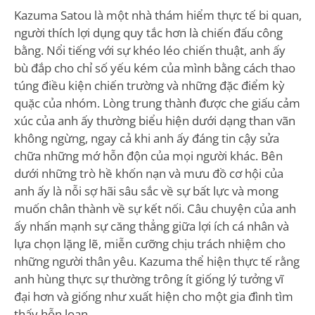
Kazuma Satou là một nhà thám hiểm thực tế bi quan,
người thích lợi dụng quy tắc hơn là chiến đấu công
bằng. Nổi tiếng với sự khéo léo chiến thuật, anh ấy
bù đắp cho chỉ số yếu kém của mình bằng cách thao
túng điều kiện chiến trường và những đặc điểm kỳ
quặc của nhóm. Lòng trung thành được che giấu cảm
xúc của anh ấy thường biểu hiện dưới dạng than vãn
không ngừng, ngay cả khi anh ấy đáng tin cậy sửa
chữa những mớ hỗn độn của mọi người khác. Bên
dưới những trò hề khốn nạn và mưu đồ cơ hội của
anh ấy là nỗi sợ hãi sâu sắc về sự bất lực và mong
muốn chân thành về sự kết nối. Câu chuyện của anh
ấy nhấn mạnh sự căng thẳng giữa lợi ích cá nhân và
lựa chọn lặng lẽ, miễn cưỡng chịu trách nhiệm cho
những người thân yêu. Kazuma thể hiện thực tế rằng
anh hùng thực sự thường trông ít giống lý tưởng vĩ
đại hơn và giống như xuất hiện cho một gia đình tìm
thấy hỗn loạn.