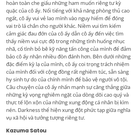
hoàn toàn che giấu những ham muốn riêng tư kỳ
quặc của cô ấy. Nổi tiếng với khả năng phòng thủ cao
ngất, cô ấy vui vẻ lao mình vào nguy hiểm để đóng
vai trò lá chắn cho người khác. Niềm vui tìm kiếm
cảm giác đau đớn của cô ấy dẫn cô ấy đến việc tìm
thấy niềm vui cực độ trong những tình huống nhục
nhã, cố tình bỏ bê kỹ năng tấn công của mình để đảm
bảo cô ấy nhận nhiều đòn đánh hơn. Bên dưới những
đặc điểm kỳ lạ của mình, cô ấy coi trọng trách nhiệm
của mình đối với cộng đồng rất nghiêm túc, sẵn sàng
hy sinh tự do của chính mình để bảo vệ người vô tội.
Câu chuyện của cô ấy nhấn mạnh sự căng thẳng giữa
những kỳ vọng nghiêm ngặt của dòng dõi cao quý và
thực tế lộn xộn của những xung động cá nhân bị kìm
nén. Darkness thể hiện xung đột phức tạp giữa nghĩa
vụ xã hội và tưởng tượng riêng tư.
Kazuma Satou