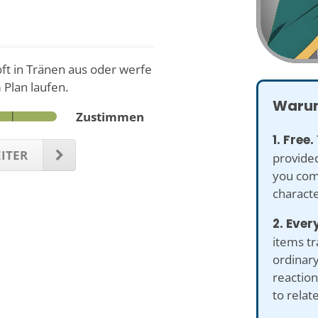
oft in Tränen aus oder werfe
Plan laufen.
Warum
Zustimmen
1. Free.
ITER
provided
you com
characte
2. Ever
items tr
ordinary
reaction
to relat