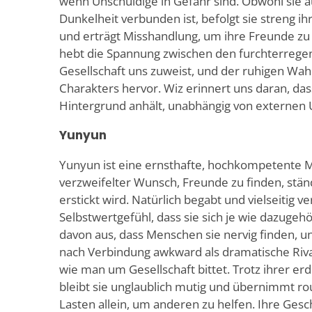
wenn Unschuldige in Gefahr sind. Obwohl sie a
Dunkelheit verbunden ist, befolgt sie streng 
und erträgt Misshandlung, um ihre Freunde zu 
hebt die Spannung zwischen den furchterregend
Gesellschaft uns zuweist, und der ruhigen Wah
Charakters hervor. Wiz erinnert uns daran, das
Hintergrund anhält, unabhängig von externen U
Yunyun
Yunyun ist eine ernsthafte, hochkompetente M
verzweifelter Wunsch, Freunde zu finden, ständ
erstickt wird. Natürlich begabt und vielseitig v
Selbstwertgefühl, dass sie sich je wie dazugehör
davon aus, dass Menschen sie nervig finden, u
nach Verbindung awkward als dramatische Rivalit
wie man um Gesellschaft bittet. Trotz ihrer e
bleibt sie unglaublich mutig und übernimmt r
Lasten allein, um anderen zu helfen. Ihre Ges