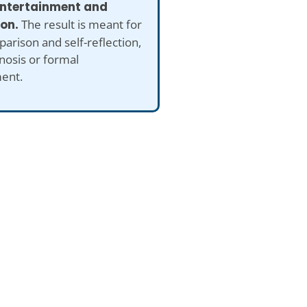
 entertainment and
ion.
The result is meant for
arison and self-reflection,
nosis or formal
ent.