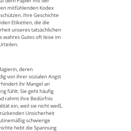
uf dem Papier mit der
ihren mitfühlenden Kodex
schützen. Ihre Geschichte
en Etiketten, die die
rheit unseres tatsächlichen
s wahres Gutes oft leise im
rteilen.
agierin, deren
ig von ihrer sozialen Angst
erhindert ihr Mangel an
ig fühlt. Sie geht häufig
nd rahmt ihre Bedürfnis
ät ein, weil sie nicht weiß,
rdrückenden Unsicherheit
outinemäßig schwierige
chichte hebt die Spannung