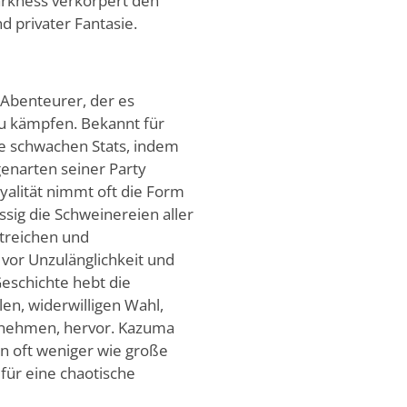
arkness verkörpert den
d privater Fantasie.
 Abenteurer, der es
 zu kämpfen. Bekannt für
ne schwachen Stats, indem
genarten seiner Party
yalität nimmt oft die Form
sig die Schweinereien aller
Streichen und
 vor Unzulänglichkeit und
eschichte hebt die
en, widerwilligen Wahl,
rnehmen, hervor. Kazuma
en oft weniger wie große
für eine chaotische