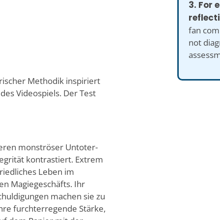
3. For
reflect
fan comp
not diag
assessm
ischer Methodik inspiriert
des Videospiels. Der Test
 deren monströser Untoter-
egrität kontrastiert. Extrem
friedliches Leben im
en Magiegeschäfts. Ihr
schuldigungen machen sie zu
 ihre furchterregende Stärke,