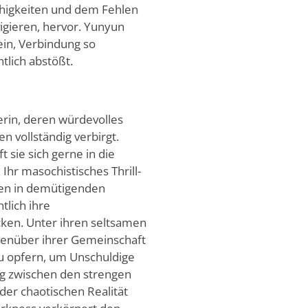
higkeiten und dem Fehlen
igieren, hervor. Yunyun
ein, Verbindung so
tlich abstößt.
erin, deren würdevolles
n vollständig verbirgt.
 sie sich gerne in die
 Ihr masochistisches Thrill-
gen in demütigenden
tlich ihre
cken. Unter ihren seltsamen
genüber ihrer Gemeinschaft
 zu opfern, um Unschuldige
ng zwischen den strengen
er chaotischen Realität