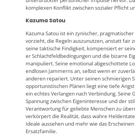
unterdrückter persönlicher Impulse hervor. D
komplexen Konflikt zwischen sozialer Pflicht un
Kazuma Satou
Kazuma Satou ist ein zynischer, pragmatischer
vorzieht, die Regeln auszunutzen, anstatt fair
seine taktische Findigkeit, kompensiert er sei
er Schlachtfeldbedingungen und die bizarre Ei
manipuliert. Seine emotional abgeschottete Lo
endlosen Jammerns an, selbst wenn er zuverläs
anderen repariert. Unter seinen schmierigen 
opportunistischen Plänen liegt eine tiefe Angst
ein echtes Verlangen nach Verbindung. Seine G
Spannung zwischen Eigeninteresse und der still
Verantwortung für geliebte Menschen zu übe
verkörpert die Realität, dass wahre Heldentat
Ideale aussehen und mehr wie das Erscheinen 
Ersatzfamilie.