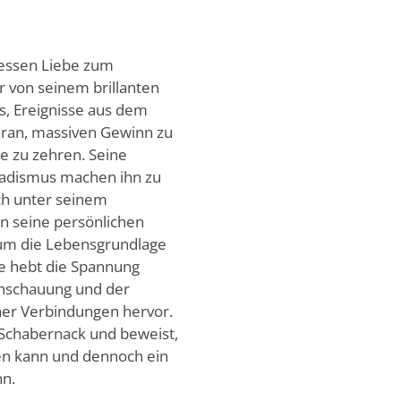
 dessen Liebe zum
r von seinem brillanten
s, Ereignisse aus dem
aran, massiven Gewinn zu
e zu zehren. Seine
 Sadismus machen ihn zu
ch unter seinem
n seine persönlichen
 um die Lebensgrundlage
te hebt die Spannung
anschauung und der
er Verbindungen hervor.
 Schabernack und beweist,
en kann und dennoch ein
nn.