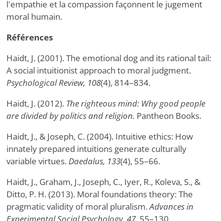
l'empathie et la compassion façonnent le jugement
moral humain.
Références
Haidt, J. (2001). The emotional dog and its rational tail:
A social intuitionist approach to moral judgment.
Psychological Review, 108
(4), 814–834.
Haidt, J. (2012).
The righteous mind: Why good people
are divided by politics and religion.
Pantheon Books.
Haidt, J., & Joseph, C. (2004). Intuitive ethics: How
innately prepared intuitions generate culturally
variable virtues.
Daedalus, 133
(4), 55–66.
Haidt, J., Graham, J., Joseph, C., Iyer, R., Koleva, S., &
Ditto, P. H. (2013). Moral foundations theory: The
pragmatic validity of moral pluralism.
Advances in
Experimental Social Psychology, 47
, 55–130.