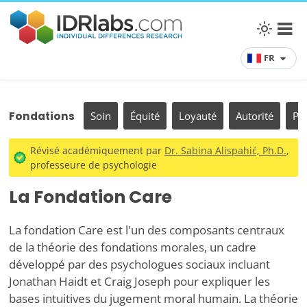
FR
Fondations
Soin
Équité
Loyauté
Autorité
Pu
Révisé académiquement par
Dr. Sabina Alispahić, Ph.D.
,
professeure de psychologie
La Fondation Care
La fondation Care est l'un des composants centraux
de la théorie des fondations morales, un cadre
développé par des psychologues sociaux incluant
Jonathan Haidt et Craig Joseph pour expliquer les
bases intuitives du jugement moral humain. La théorie