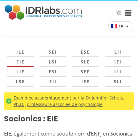
FR
ILE
SEI
ESE
LII
EIE
LSI
SLE
IEI
LIE
ESI
SEE
ILI
LSE
EII
IEE
SLI
Examinée académiquement par la
Dr Jennifer Schulz,
Ph.D.,
professeure associée de psychologie
Socionics : EIE
EIE, également connu sous le nom d’ENFj en Socionics