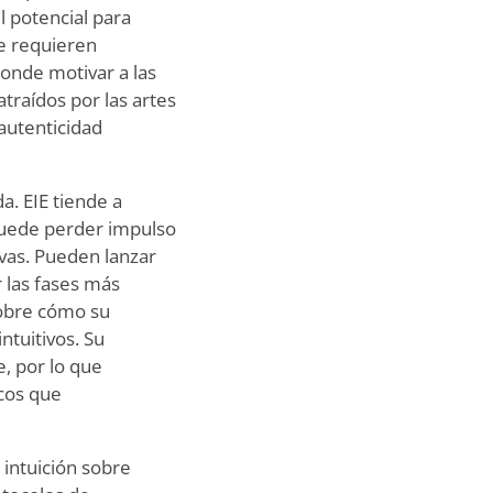
l potencial para
ue requieren
donde motivar a las
traídos por las artes
 autenticidad
a. EIE tiende a
uede perder impulso
vas. Pueden lanzar
 las fases más
sobre cómo su
ntuitivos. Su
, por lo que
cos que
 intuición sobre