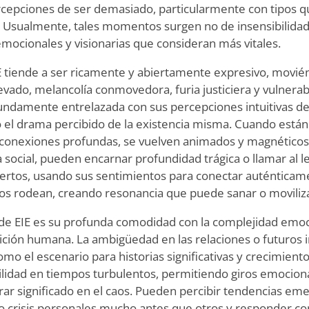
cepciones de ser demasiado, particularmente con tipos qu
a. Usualmente, tales momentos surgen no de insensibilidad
mocionales y visionarias que consideran más vitales.
 tiende a ser ricamente y abiertamente expresivo, movi
vado, melancolía conmovedora, furia justiciera y vulnerabil
undamente entrelazada con sus percepciones intuitivas de
 el drama percibido de la existencia misma. Cuando est
o conexiones profundas, se vuelven animados y magnéticos
a social, pueden encarnar profundidad trágica o llamar al 
tos, usando sus sentimientos para conectar auténticamen
os rodean, creando resonancia que puede sanar o moviliza
 de EIE es su profunda comodidad con la complejidad emoc
ición humana. La ambigüedad en las relaciones o futuros 
mo el escenario para historias significativas y crecimiento
lidad en tiempos turbulentos, permitiendo giros emociona
ar significado en el caos. Pueden percibir tendencias em
o crisis personales mucho antes que otros y responder co