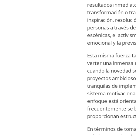
resultados inmediato
transformación o tra
inspiración, resoluci
personas a través de
escénicas, el activis
emocional y la previ
Esta misma fuerza ta
verter una inmensa
cuando la novedad s
proyectos ambicioso
tranquilas de imple
sistema motivacional
enfoque está orienta
frecuentemente se b
proporcionan estruc
En términos de toma d