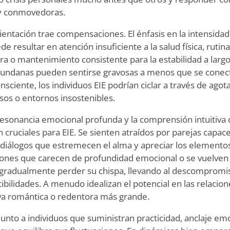
y conmovedoras.
ientación trae compensaciones. El énfasis en la intensidad
e resultar en atención insuficiente a la salud física, rutina
era o mantenimiento consistente para la estabilidad a largo
undanas pueden sentirse gravosas a menos que se conec
nsciente, los individuos EIE podrían ciclar a través de ago
os o entornos insostenibles.
a resonancia emocional profunda y la comprensión intuitiva
 cruciales para EIE. Se sienten atraídos por parejas capace
n diálogos que estremecen el alma y apreciar los elementos
exiones que carecen de profundidad emocional o se vuelve
gradualmente perder su chispa, llevando al descompromi
ibilidades. A menudo idealizan el potencial en las relacio
iva romántica o redentora más grande.
unto a individuos que suministran practicidad, anclaje em