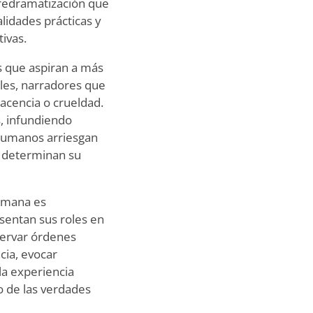
bredramatización que
alidades prácticas y
ivas.
s que aspiran a más
les, narradores que
acencia o crueldad.
s, infundiendo
 humanos arriesgan
e determinan su
humana es
sentan sus roles en
servar órdenes
cia, evocar
la experiencia
 de las verdades