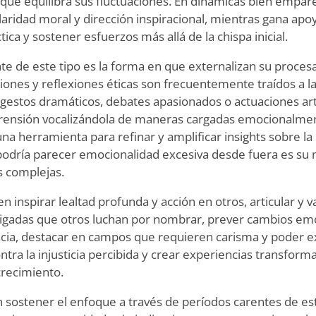
que equilibra sus fluctuaciones. En dinámicas bien empare
laridad moral y dirección inspiracional, mientras gana apo
tica y sostener esfuerzos más allá de la chispa inicial.
e de este tipo es la forma en que externalizan su proces
iones y reflexiones éticas son frecuentemente traídos a la
 gestos dramáticos, debates apasionados o actuaciones ar
rensión vocalizándola de maneras cargadas emocionalmen
a herramienta para refinar y amplificar insights sobre l
 podría parecer emocionalidad excesiva desde fuera es su 
s complejas.
en inspirar lealtad profunda y acción en otros, articular y
gadas que otros luchan por nombrar, prever cambios emo
cia, destacar en campos que requieren carisma y poder ex
ra la injusticia percibida y crear experiencias transform
crecimiento.
n sostener el enfoque a través de períodos carentes de es