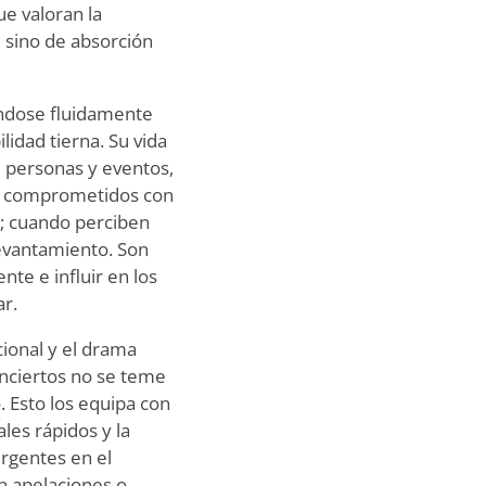
e valoran la
 sino de absorción
éndose fluidamente
idad tierna. Su vida
 personas y eventos,
án comprometidos con
; cuando perciben
levantamiento. Son
te e influir en los
r.
ional y el drama
inciertos no se teme
. Esto los equipa con
les rápidos y la
ergentes en el
n apelaciones o