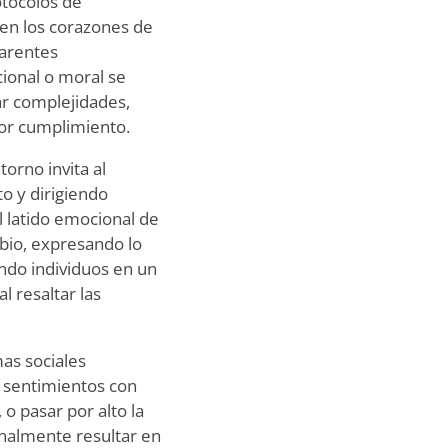
otocolos de
 en los corazones de
parentes
ional o moral se
gar complejidades,
or cumplimiento.
orno invita al
o y dirigiendo
 latido emocional de
bio, expresando lo
endo individuos en un
l resaltar las
as sociales
 sentimientos con
o pasar por alto la
onalmente resultar en