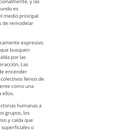
cionalmente, y las
mundo es
l medio principal
es de remodelar
icamente expresivo.
orque busquen
aída por las
eracción. Las
ede encender
colectivos llenos de
siente como una
 ellos.
yectorias humanas a
os grupos, los
nso y caída que
superficiales o