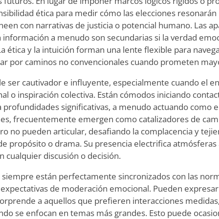
 futuros. En lugar de imponer marcos lógicos rígidos o pr
sensibilidad ética para medir cómo las elecciones resonarán
ineen con narrativas de justicia o potencial humano. Las a
a información a menudo son secundarias si la verdad emoc
a ética y la intuición forman una lente flexible para nave
gar por caminos no convencionales cuando prometen may
le ser cautivador e influyente, especialmente cuando el ent
l o inspiración colectiva. Están cómodos iniciando contact
 profundidades significativas, a menudo actuando como el
nes, frecuentemente emergen como catalizadores de cam
ro no pueden articular, desafiando la complacencia y teji
e propósito o drama. Su presencia electrifica atmósferas a
cualquier discusión o decisión.
 siempre están perfectamente sincronizados con las norm
s expectativas de moderación emocional. Pueden expresar
orprende a aquellos que prefieren interacciones medidas, 
uando se enfocan en temas más grandes. Esto puede ocasi