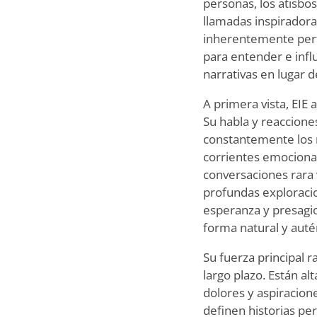
personas, los atisbo
llamadas inspirador
inherentemente perf
para entender e infl
narrativas en lugar 
A primera vista, EIE
Su habla y reaccion
constantemente los r
corrientes emocional
conversaciones rara
profundas exploracio
esperanza y presagi
forma natural y auté
Su fuerza principal 
largo plazo. Están al
dolores y aspiracion
definen historias pe