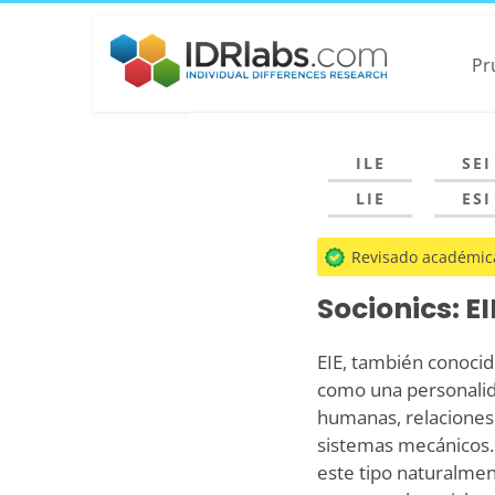
Pr
ILE
SEI
LIE
ESI
Revisado académic
Socionics: EI
EIE, también conocid
como una personalid
humanas, relaciones 
sistemas mecánicos. 
este tipo naturalment