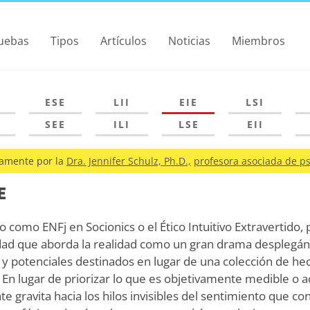
uebas
Tipos
Artículos
Noticias
Miembros
ESE
LII
EIE
LSI
SEE
ILI
LSE
EII
amente por la
Dra. Jennifer Schulz, Ph.D.,
profesora asociada de ps
E
o como ENFj en Socionics o el Ético Intuitivo Extravertido
ad que aborda la realidad como un gran drama desplegá
y potenciales destinados en lugar de una colección de he
En lugar de priorizar lo que es objetivamente medible o 
e gravita hacia los hilos invisibles del sentimiento que co