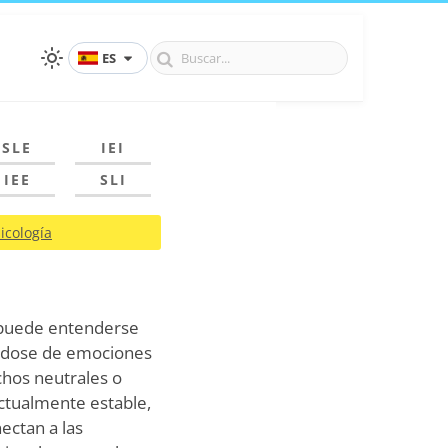
ES
SLE
IEI
IEE
SLI
icología
, puede entenderse
ndose de emociones
chos neutrales o
actualmente estable,
nectan a las