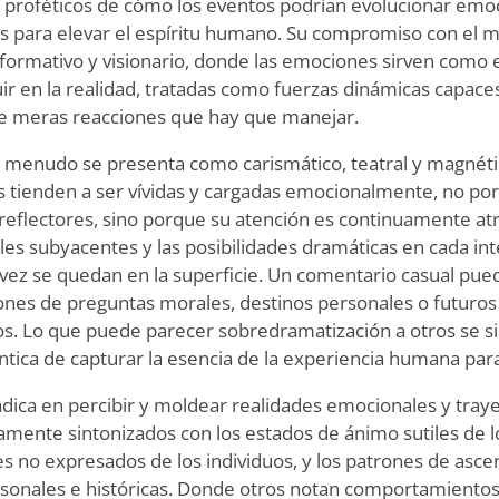
s proféticos de cómo los eventos podrían evolucionar emo
as para elevar el espíritu humano. Su compromiso con el 
ormativo y visionario, donde las emociones sirven como e
uir en la realidad, tratadas como fuerzas dinámicas capac
de meras reacciones que hay que manejar.
 a menudo se presenta como carismático, teatral y magnét
es tienden a ser vívidas y cargadas emocionalmente, no p
eflectores, sino porque su atención es continuamente atr
es subyacentes y las posibilidades dramáticas en cada int
 vez se quedan en la superficie. Un comentario casual pu
nes de preguntas morales, destinos personales o futuros 
os. Lo que puede parecer sobredramatización a otros se 
ntica de capturar la esencia de la experiencia humana para
radica en percibir y moldear realidades emocionales y tra
tamente sintonizados con los estados de ánimo sutiles de l
es no expresados de los individuos, y los patrones de asce
rsonales e históricas. Donde otros notan comportamientos 