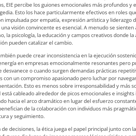
s, EIE percibe los guiones emocionales más profundos y e
gedia. Esto los hace particularmente efectivos en roles q
ón impulsada por empatía, expresión artística y liderazgo 
 una visión convincente es esencial. A menudo se sienten a
mo, la psicología, la educación y campos creativos donde la
sión pueden catalizar el cambio.
mbién puede crear inconsistencia en la ejecución sostenid
 energía en empresas emocionalmente resonantes pero p
e desvanece o cuando surgen demandas prácticas repetiti
s con un compromiso apasionado pero luchar por navegar
mentación. Esto es menos sobre irresponsabilidad y más 
 está cableado alrededor de picos emocionales e insights i
do hacia el arco dramático en lugar del esfuerzo constante
enefician de la colaboración con individuos más pragmáti
tura y seguimiento.
e decisiones, la ética juega el papel principal junto con la