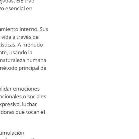
jadas, EIE trae
yo esencial en
amiento interno. Sus
 vida a través de
tísticas. A menudo
te, usando la
a naturaleza humana
método principal de
 validar emociones
cionales o sociales
presivo, luchar
adoras que tocan el
timulación