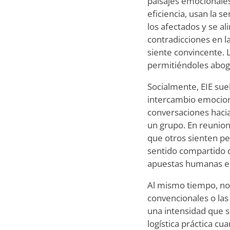
paisajes emocionales
eficiencia, usan la 
los afectados y se al
contradicciones en l
siente convincente. L
permitiéndoles abo
Socialmente, EIE sue
intercambio emociona
conversaciones hacia
un grupo. En reunio
que otros sienten pe
sentido compartido d
apuestas humanas en 
Al mismo tiempo, no
convencionales o la
una intensidad que s
logística práctica c