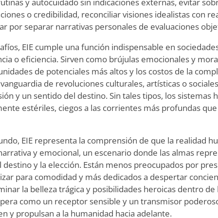
utinas y autocuidado sin indicaciones externas, evitar so
iones o credibilidad, reconciliar visiones idealistas con re
r por separar narrativas personales de evaluaciones objet
afíos, EIE cumple una función indispensable en sociedade
ia o eficiencia. Sirven como brújulas emocionales y mora
nidades de potenciales más altos y los costos de la compl
anguardia de revoluciones culturales, artísticas o sociale
ón y un sentido del destino. Sin tales tipos, los sistemas
ente estériles, ciegos a las corrientes más profundas qu
undo, EIE representa la comprensión de que la realidad 
rrativa y emocional, un escenario donde las almas repre
l destino y la elección. Están menos preocupados por pre
izar para comodidad y más dedicados a despertar concien
inar la belleza trágica y posibilidades heroicas dentro de 
era como un receptor sensible y un transmisor poderoso
n y propulsan a la humanidad hacia adelante.