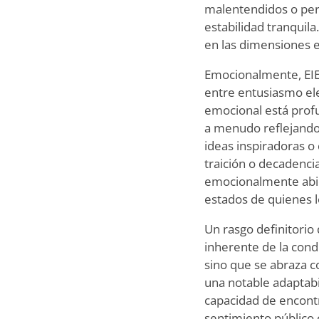
malentendidos o per
estabilidad tranquil
en las dimensiones e
Emocionalmente, EIE
entre entusiasmo ele
emocional está prof
a menudo reflejando
ideas inspiradoras 
traición o decadenci
emocionalmente abier
estados de quienes l
Un rasgo definitorio
inherente de la cond
sino que se abraza co
una notable adaptabi
capacidad de encontr
sentimiento público 