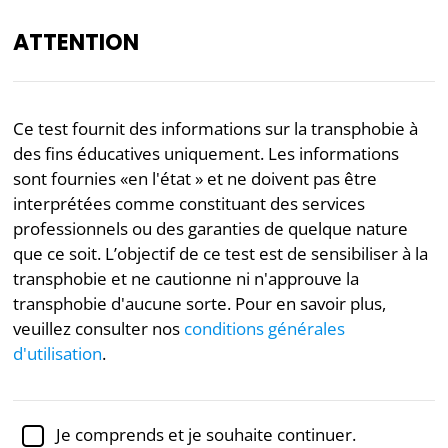
ATTENTION
FR
Ce test fournit des informations sur la transphobie à
des fins éducatives uniquement. Les informations
Examinée académiquement par la
Dr Jennifer Schulz,
Ph.D.,
professeure associée de psychologie
sont fournies «en l'état » et ne doivent pas être
interprétées comme constituant des services
Politique
Psychologie
Transgenre
professionnels ou des garanties de quelque nature
que ce soit. L’objectif de ce test est de sensibiliser à la
Test de transphobie
transphobie et ne cautionne ni n'approuve la
transphobie d'aucune sorte. Pour en savoir plus,
Ce test de transphobie, adapté des recherches de
veuillez consulter nos
conditions générales
Michael H. Miner et de ses collègues de l'université
d'utilisation
.
du Minnesota, cherche à mesurer la transphobie
(c'est-à-dire le malaise avec les personnes qui ont
une
identité transgenre
).
Je comprends et je souhaite continuer.