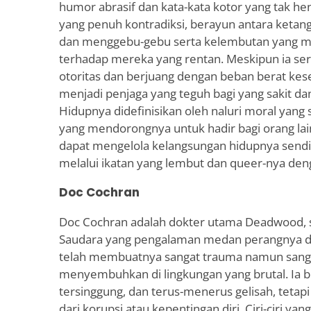
humor abrasif dan kata-kata kotor yang tak hent
yang penuh kontradiksi, berayun antara ketan
dan menggebu-gebu serta kelembutan yang 
terhadap mereka yang rentan. Meskipun ia serin
otoritas dan berjuang dengan beban berat kese
menjadi penjaga yang teguh bagi yang sakit da
Hidupnya didefinisikan oleh naluri moral yang
yang mendorongnya untuk hadir bagi orang lain
dapat mengelola kelangsungan hidupnya sen
melalui ikatan yang lembut dan queer-nya den
Doc Cochran
Doc Cochran adalah dokter utama Deadwood, 
Saudara yang pengalaman medan perangnya d
telah membuatnya sangat trauma namun sang
menyembuhkan di lingkungan yang brutal. Ia b
tersinggung, dan terus-menerus gelisah, tetap
dari korupsi atau kepentingan diri. Ciri-ciri y