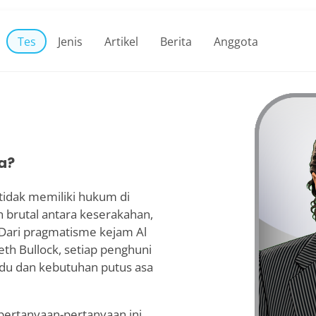
Tes
Jenis
Artikel
Berita
Anggota
a?
idak memiliki hukum di
brutal antara keserakahan,
 Dari pragmatisme kejam Al
th Bullock, setiap penghuni
idu dan kebutuhan putus asa
ertanyaan-pertanyaan ini