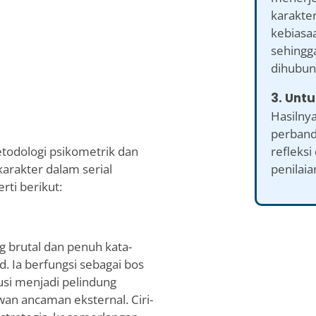
karakter
kebiasaa
sehingg
dihubung
3. Untu
Hasilny
perband
refleksi
etodologi psikometrik dan
penilaia
karakter dalam serial
rti berikut:
 brutal dan penuh kata-
d. Ia berfungsi sebagai bos
si menjadi pelindung
n ancaman eksternal. Ciri-