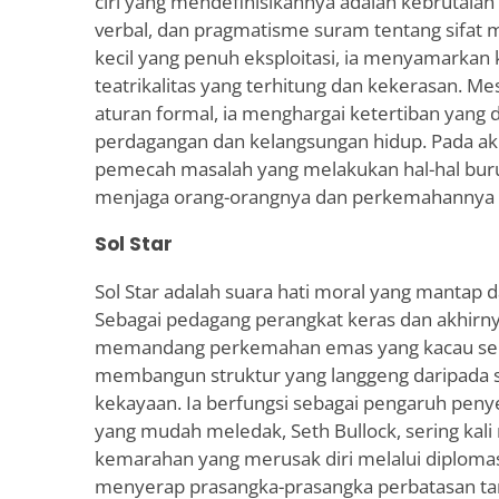
ciri yang mendefinisikannya adalah kebrutalan
verbal, dan pragmatisme suram tentang sifat 
kecil yang penuh eksploitasi, ia menyamarka
teatrikalitas yang terhitung dan kekerasan. 
aturan formal, ia menghargai ketertiban yang 
perdagangan dan kelangsungan hidup. Pada akh
pemecah masalah yang melakukan hal-hal buru
menjaga orang-orangnya dan perkemahannya t
Sol Star
Sol Star adalah suara hati moral yang mantap
Sebagai pedagang perangkat keras dan akhirnya
memandang perkemahan emas yang kacau seb
membangun struktur yang langgeng daripada 
kekayaan. Ia berfungsi sebagai pengaruh pen
yang mudah meledak, Seth Bullock, sering kal
kemarahan yang merusak diri melalui diplomasi
menyerap prasangka-prasangka perbatasan ta