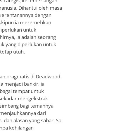
 strategis, kecemerlangan
manusia. Dihantui oleh masa
n kerentanannya dengan
Meskipun ia meremehkan
diperlukan untuk
irnya, ia adalah seorang
k yang diperlukan untuk
etap utuh.
 dan pragmatis di Deadwood.
 menjadi bankir, ia
agai tempat untuk
sekadar mengekstrak
yeimbang bagi temannya
i menjauhkannya dari
 dan alasan yang sabar. Sol
npa kehilangan