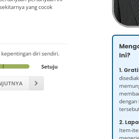
ekitarnya yang cocok
Menga
epentingan diri sendiri.
Ini?
Setuju
1. Grati
disediak
NJUTNYA
memung
memban
dengan 
tersebut
2. Lapo
Item-it
menerje