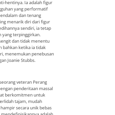
i-hentinya. Ia adalah figur
gguhan yang performatif
mendalam dan tenang
g menarik diri dari figur
dihannya sendiri, ia tetap
n yang terpinggirkan.
 sengit dan tidak menentu
 bahkan ketika ia tidak
diri, menemukan penebusan
gan Joanie Stubbs.
seorang veteran Perang
engan penderitaan massal
at berkomitmen untuk
erlidah tajam, mudah
i hampir secara unik bebas
ang mendefinisikannya adalah