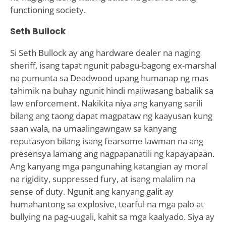
functioning society.
Seth Bullock
Si Seth Bullock ay ang hardware dealer na naging
sheriff, isang tapat ngunit pabagu-bagong ex-marshal
na pumunta sa Deadwood upang humanap ng mas
tahimik na buhay ngunit hindi maiiwasang babalik sa
law enforcement. Nakikita niya ang kanyang sarili
bilang ang taong dapat magpataw ng kaayusan kung
saan wala, na umaalingawngaw sa kanyang
reputasyon bilang isang fearsome lawman na ang
presensya lamang ang nagpapanatili ng kapayapaan.
Ang kanyang mga pangunahing katangian ay moral
na rigidity, suppressed fury, at isang malalim na
sense of duty. Ngunit ang kanyang galit ay
humahantong sa explosive, tearful na mga palo at
bullying na pag-uugali, kahit sa mga kaalyado. Siya ay