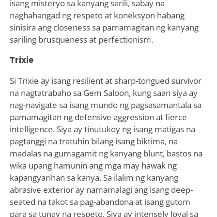
isang misteryo sa kanyang sarili, sabay na
naghahangad ng respeto at koneksyon habang
sinisira ang closeness sa pamamagitan ng kanyang
sariling brusqueness at perfectionism.
Trixie
Si Trixie ay isang resilient at sharp-tongued survivor
na nagtatrabaho sa Gem Saloon, kung saan siya ay
nag-navigate sa isang mundo ng pagsasamantala sa
pamamagitan ng defensive aggression at fierce
intelligence. Siya ay tinutukoy ng isang matigas na
pagtanggi na tratuhin bilang isang biktima, na
madalas na gumagamit ng kanyang blunt, bastos na
wika upang hamunin ang mga may hawak ng
kapangyarihan sa kanya. Sa ilalim ng kanyang
abrasive exterior ay namamalagi ang isang deep-
seated na takot sa pag-abandona at isang gutom
para sa tunay na respeto. Siya ay intensely loyal sa