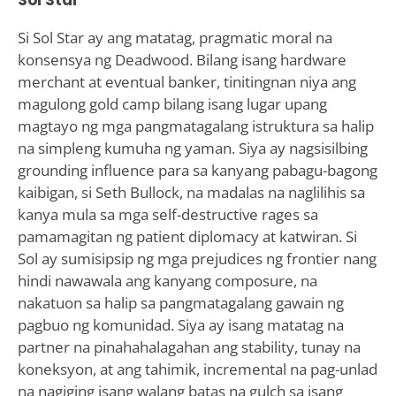
Si Sol Star ay ang matatag, pragmatic moral na
konsensya ng Deadwood. Bilang isang hardware
merchant at eventual banker, tinitingnan niya ang
magulong gold camp bilang isang lugar upang
magtayo ng mga pangmatagalang istruktura sa halip
na simpleng kumuha ng yaman. Siya ay nagsisilbing
grounding influence para sa kanyang pabagu-bagong
kaibigan, si Seth Bullock, na madalas na naglilihis sa
kanya mula sa mga self-destructive rages sa
pamamagitan ng patient diplomacy at katwiran. Si
Sol ay sumisipsip ng mga prejudices ng frontier nang
hindi nawawala ang kanyang composure, na
nakatuon sa halip sa pangmatagalang gawain ng
pagbuo ng komunidad. Siya ay isang matatag na
partner na pinahahalagahan ang stability, tunay na
koneksyon, at ang tahimik, incremental na pag-unlad
na nagiging isang walang batas na gulch sa isang