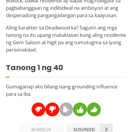
Bullock, bawat residente ay dapat mag-navigate sa
pagbabanggaan ng indibidwal na ambisyon at ang
desperadong pangangailangan para sa kaayusan.
Aling karakter sa Deadwood ka? Sagutin ang mga
tanong na ito upang matuklasan kung aling residente
ng Gem Saloon at higit pa ang tumutugma sa iyong
personalidad.
Tanong
1
ng 40
Gumaganap ako bilang isang grounding influence
para sa iba.
BUMALIK
SUSUNOD