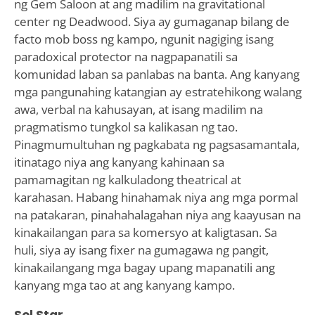
ng Gem Saloon at ang madilim na gravitational
center ng Deadwood. Siya ay gumaganap bilang de
facto mob boss ng kampo, ngunit nagiging isang
paradoxical protector na nagpapanatili sa
komunidad laban sa panlabas na banta. Ang kanyang
mga pangunahing katangian ay estratehikong walang
awa, verbal na kahusayan, at isang madilim na
pragmatismo tungkol sa kalikasan ng tao.
Pinagmumultuhan ng pagkabata ng pagsasamantala,
itinatago niya ang kanyang kahinaan sa
pamamagitan ng kalkuladong theatrical at
karahasan. Habang hinahamak niya ang mga pormal
na patakaran, pinahahalagahan niya ang kaayusan na
kinakailangan para sa komersyo at kaligtasan. Sa
huli, siya ay isang fixer na gumagawa ng pangit,
kinakailangang mga bagay upang mapanatili ang
kanyang mga tao at ang kanyang kampo.
Sol Star