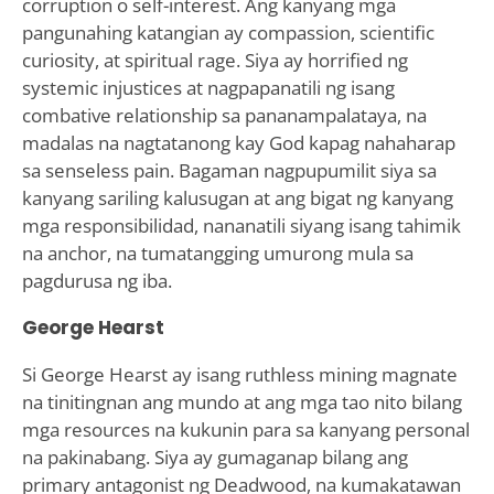
corruption o self-interest. Ang kanyang mga
pangunahing katangian ay compassion, scientific
curiosity, at spiritual rage. Siya ay horrified ng
systemic injustices at nagpapanatili ng isang
combative relationship sa pananampalataya, na
madalas na nagtatanong kay God kapag nahaharap
sa senseless pain. Bagaman nagpupumilit siya sa
kanyang sariling kalusugan at ang bigat ng kanyang
mga responsibilidad, nananatili siyang isang tahimik
na anchor, na tumatangging umurong mula sa
pagdurusa ng iba.
George Hearst
Si George Hearst ay isang ruthless mining magnate
na tinitingnan ang mundo at ang mga tao nito bilang
mga resources na kukunin para sa kanyang personal
na pakinabang. Siya ay gumaganap bilang ang
primary antagonist ng Deadwood, na kumakatawan