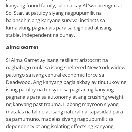
kanyang found family, lalo na kay Al Swearengen at
Sol Star, at patuloy siyang nagpupumilit na
balansehin ang kanyang survival instincts sa
lumalaking pagnanais para sa dignidad at isang
stable, independent na buhay.
Alma Garret
Si Alma Garret ay isang resilient aristocrat na
nagbabago mula sa isang sheltered New York widow
patungo sa isang central economic force sa
Deadwood. Ang kanyang paglalakbay ay tinutukoy ng
isang patuloy na tensyon sa pagitan ng kanyang
pagnanais para sa autonomy at ang crushing weight
ng kanyang past trauma. Habang mayroon siyang
matalas na talino at isang natural na kapasidad para
sa pamumuno, madalas siyang nagpupumilit sa
dependency at ang isolating effects ng kanyang