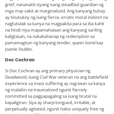
grief, nananatili siyang isang steadfast guardian ng
mga may sakit at marginalized. Ang kanyang buhay
ay tinutukoy ng isang fierce, erratic moral instinct na
nagtutulak sa kanya na magpakita para sa iba kahit
na hindi niya mapamahalaan ang kanyang sariling
kaligtasan, na nakakahanap ng redemption sa
pamamagitan ng kanyang tender, queer bond kay
Joanie Stubbs.
Doc Cochran
Si Doc Cochran ay ang primary physician ng
Deadwood, isang Civil War veteran na ang battlefield
experience sa mass suffering ay nag-iwan sa kanya
ng malalim na traumatized ngunit fiercely
committed sa pagpapagaling sa isang brutal na
kapaligiran. Siya ay sharp-tongued, irritable, at
perpetually agitated, ngunit halos uniquely free ng