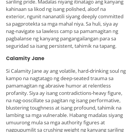
sariling pride. Madalas niyang itinatago ang kanyang
kahinaan sa likod ng isang polished, aloof na
exterior, ngunit nananatili siyang deeply committed
sa pagprotekta sa mga mahal niya. Sa huli, siya ay
nag-navigate sa lawless camp sa pamamagitan ng
pagbalanse ng kanyang pangangailangan para sa
seguridad sa isang persistent, tahimik na tapang.
Calamity Jane
Si Calamity Jane ay ang volatile, hard-drinking soul ng
kampo na nagtatago ng deep-seated trauma sa
pamamagitan ng abrasive humor at relentless
profanity. Siya ay isang contradictions-heavy figure,
na nag-ooscillate sa pagitan ng isang performative,
blustering toughness at isang profound, tahimik na
lambing sa mga vulnerable. Habang madalas siyang
umuurong mula sa mga authority figures at
nagpupumilit sa crushing weight ng kanyang sariling