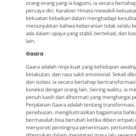
orang-orang yang ia kagumi, ia secara bertaha
percaya diri. Karakter Hinata mewakili kekuat
kekuatan kebaikan dalam menghadapi kesulita
menunjukkan bahwa keberanian tidak selalu ber
ada dalam upaya yang stabil, bertekad, dan ka
lain.
Gaara
Gaara adalah ninja kuat yang kehidupan awalny
ketakutan, dan rasa sakit emosional. Sekali d
dan isolasi, ia secara bertahap bertransform
koneksi dengan orang lain. Seiring waktu, ia 
penuh kasih dan dihormati yang menghargai p
Perjalanan Gaara adalah tentang transformas
penebusan, mengilustrasikan bagaimana bahkan
bermasalah bisa berubah ketika diberi empati 
menyoroti pentingnya penerimaan, pertumbuh
ditemukan dalam mengatasi masa lalu seseora