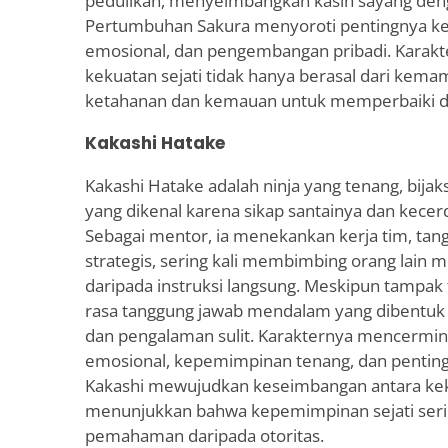
pedulikan, menyeimbangkan kasih sayang deng
Pertumbuhan Sakura menyoroti pentingnya key
emosional, dan pengembangan pribadi. Kara
kekuatan sejati tidak hanya berasal dari kemamp
ketahanan dan kemauan untuk memperbaiki di
Kakashi Hatake
Kakashi Hatake adalah ninja yang tenang, bijak
yang dikenal karena sikap santainya dan kece
Sebagai mentor, ia menekankan kerja tim, tan
strategis, sering kali membimbing orang lain me
daripada instruksi langsung. Meskipun tampa
rasa tanggung jawab mendalam yang dibentuk 
dan pengalaman sulit. Karakternya mencermi
emosional, kepemimpinan tenang, dan pentingny
Kakashi mewujudkan keseimbangan antara kek
menunjukkan bahwa kepemimpinan sejati sering
pemahaman daripada otoritas.