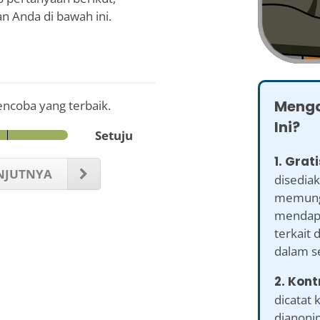
n Anda di bawah ini.
Menga
encoba yang terbaik.
Ini?
Setuju
1. Grati
NJUTNYA
disediak
memung
mendapa
terkait 
dalam se
2. Kont
dicatat
dianonim