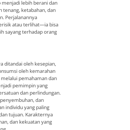
p menjadi lebih berani dan
an tenang, ketabahan, dan
n. Perjalanannya
isik atau terlihat—ia bisa
sih sayang terhadap orang
a ditandai oleh kesepian,
ikonsumsi oleh kemarahan
asi melalui pemahaman dan
menjadi pemimpin yang
ersatuan dan perlindungan.
i, penyembuhan, dan
 individu yang paling
dan tujuan. Karakternya
an, dan kekuatan yang
ng.