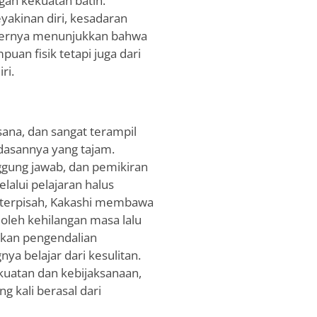
an kekuatan batin.
akinan diri, kesadaran
kternya menunjukkan bahwa
uan fisik tetapi juga dari
ri.
sana, dan sangat terampil
rdasannya yang tajam.
ggung jawab, dan pemikiran
lalui pelajaran halus
k terpisah, Kakashi membawa
oleh kehilangan masa lalu
nkan pengendalian
a belajar dari kesulitan.
uatan dan kebijaksanaan,
 kali berasal dari