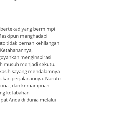
n bertekad yang bermimpi
 Meskipun menghadapi
uto tidak pernah kehilangan
 Ketahanannya,
goyahkan menginspirasi
bah musuh menjadi sekutu.
, kasih sayang mendalamnya
ikan perjalanannya. Naruto
sional, dan kemampuan
ang ketabahan,
at Anda di dunia melalui