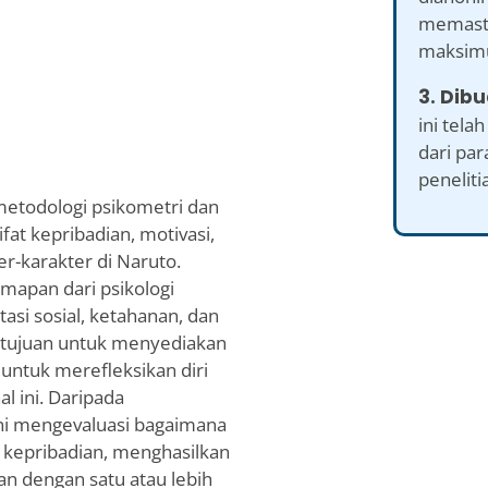
memastik
maksimu
3. Dibu
ini tel
dari par
peneliti
 metodologi psikometri dan
at kepribadian, motivasi,
er-karakter di Naruto.
mapan dari psikologi
asi sosial, ketahanan, dan
ertujuan untuk menyediakan
untuk merefleksikan diri
l ini. Daripada
ni mengevaluasi bagaimana
 kepribadian, menghasilkan
an dengan satu atau lebih