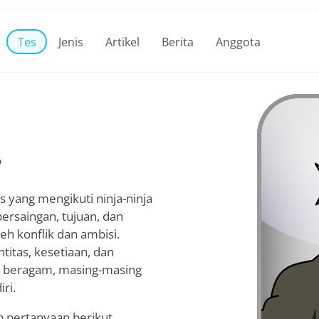
Tes
Jenis
Artikel
Berita
Anggota
?
 yang mengikuti ninja-ninja
rsaingan, tujuan, dan
eh konflik dan ambisi.
titas, kesetiaan, dan
g beragam, masing-masing
ri.
 pertanyaan berikut,