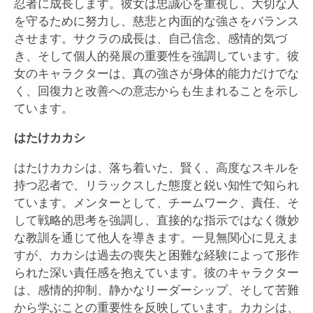
忍者に成長します。彼女は忠誠心を重視し、大切な人
を守るために努力し、慈悲と内面的な強さをバランス
させます。サクラの成長は、自己信念、感情的気づ
き、そして個人的発展の重要性を強調しています。彼
女のキャラクターは、真の強さが身体的能力だけでな
く、回復力と改善への意志からも生まれることを示し
ています。
はたけカカシ
はたけカカシは、落ち着いた、賢く、高度なスキルを
持つ忍者で、リラックスした態度と鋭い知性で知られ
ています。メンターとして、チームワーク、責任、そ
して戦略的思考を強調し、直接的な指示ではなく微妙
な教訓を通じて他人を導きます。一見無関心に見えま
すが、カカシは過去の喪失と困難な経験によって形作
られた深い責任感を抱えています。彼のキャラクター
は、感情的抑制、静かなリーダーシップ、そして苦難
から学ぶことの重要性を反映しています。カカシは、