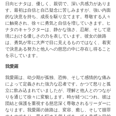
日向ヒナタは、優しく、親切で、深い共感力がありま
す。最初は自信と自己疑念に苦しみますが、強い内面
的な決意を持ち、成長を駆り立てます。尊敬する人々
に触発され、徐々に勇気と自信を増していきます。ヒ
ナタのキャラクターは、静かな強さ、忍耐、そして逆
境における優しさの力を表しています。彼女の旅路
は、勇気が常に大声で目に見えるものではなく、着実
で決意ある努力と他人への慈悲の中に存在し得ること
を示しています。
我愛羅
我愛羅は、幼少期が孤独、恐怖、そして感情的な痛み
によって定義された強力な忍者です。かつて怒りと孤
立に飲み込まれていましたが、理解と他人とのつなが
りを通じて徐々に変貌します。時が経つにつれ、彼は
団結と保護を重視する慈悲深く尊敬されるリーダーに
なります。我愛羅の旅路は、変容、癒し、そして贖罪