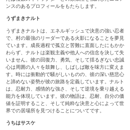
ンスのあるプロフィールをもたらします。
うずまきナルト
うずまきナルトは、エネルギッシュで決意の強い忍者
で、村の最強のリーダーである火影になることを夢見
ています。成長過程で孤立と苦難に直面したにもかか
わらず、ナルトは楽観主義や他人への信念を決して失
いません。彼の回復力、勇気、そして揺るぎない忠誠
心は周囲の人々を鼓舞し、しばしば敵を味方に変えま
す。時には衝動的で騒がしいものの、彼の深い慈悲心
と諦めない姿勢が彼の旅路を定義しています。ナルト
は、忍耐力、感情的な強さ、そして逆境を乗り越える
能力を体現しています。彼の物語は、忍耐、自分の価
値を証明すること、そして純粋な決意と心によって世
界での居場所を見つけることについてです。
うちはサスケ