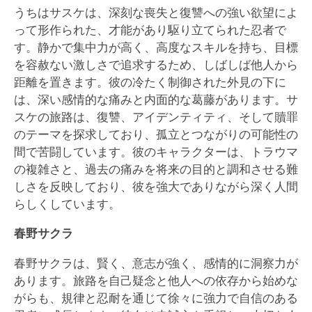
うちはサスケは、深刻な喪失と復讐への強い欲望によ
って形作られた、才能があり駆り立てられた忍者で
す。静かで集中力が高く、高度なスキルを持ち、目標
を容赦ない激しさで追求するため、しばしば他人から
距離を置きます。彼の冷たく制御された外見の下に
は、深い感情的な痛みと内面的な葛藤があります。サ
スケの旅路は、復讐、アイデンティティ、そして贖罪
のテーマを探求しており、孤立とつながりの可能性の
間で苦闘しています。彼のキャラクターは、トラウマ
の複雑さと、過去の痛みを将来の目的と調和させる難
しさを反映しており、彼を強大でありながら深く人間
らしくしています。
春野サクラ
春野サクラは、賢く、意志が強く、感情的に洞察力が
あります。旅路を自己疑念と他人への依存から始めな
がらも、規律と忍耐を通じて徐々に強力で自信のある