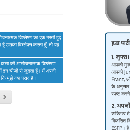
आलोचनात्मक विश्लेषण का एक मरती हुई
इस परीक
ूँ उसका विश्लेषण करता हूँ, तो यह
1. मुफ्त।
ैं। कला की आलोचनात्मक विश्लेषण
आपको मुफ्त
ं इन चीजों से जुड़ता हूँ। मैं अपनी
आपको Jun
कि मुझे क्या पसंद है।
Franz, औ
के अनुसार 
स्पष्ट करन
2. अपन
व्यक्तित्व 
विकसित कि
ESFP। हैं 