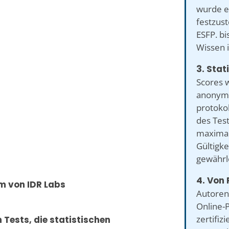
wurde en
festzust
ESFP. b
Wissen i
3. Stat
Scores 
anonymi
protokol
des Tes
maximal
Gültigke
gewährl
4. Von 
um von IDR Labs
Autoren
Online-P
zertifiz
 Tests, die statistischen