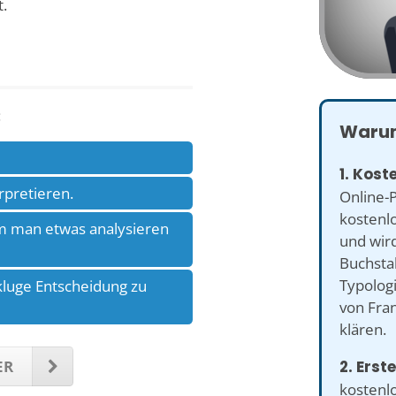
.
:
Warum
1. Kost
rpretieren.
Online-P
kostenlo
em man etwas analysieren
und wird
Buchsta
Typologi
kluge Entscheidung zu
von Fra
klären.
2. Erste
ER
kostenlo