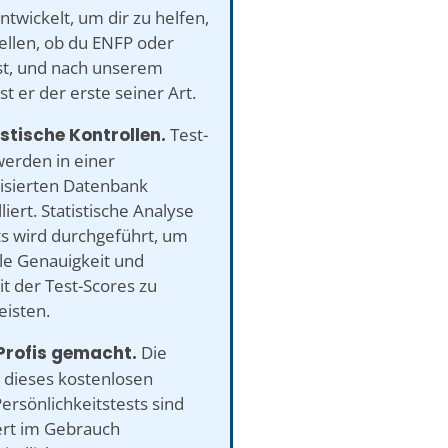
twickelt, um dir zu helfen,
ellen, ob du ENFP oder
ist, und nach unserem
st er der erste seiner Art.
istische Kontrollen.
Test-
werden in einer
sierten Datenbank
liert. Statistische Analyse
ts wird durchgeführt, um
e Genauigkeit und
it der Test-Scores zu
eisten.
Profis gemacht.
Die
 dieses kostenlosen
ersönlichkeitstests sind
iert im Gebrauch