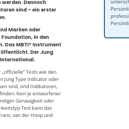
untersch
n werden. Dennoch
Persönl
toren sind – ein erster
professi
en.
Persönli
ind Marken oder
 Foundation, in den
n. Das MBTI® Instrument
ffentlicht. Der Jung
International.
 „offizielle“ Tests wie den
n Jung Type Indicator oder
en sind, sind Indikatoren,
 finden. Kein je entworfener
ändiger Genauigkeit oder
hkeitstyp-Test kann das
 Franz, van der Hoop und