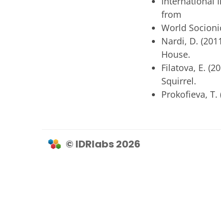
International I
from
World Socionics
Nardi, D. (2011
House.
Filatova, E. (20
Squirrel.
Prokofieva, T. 
© IDRlabs 2026