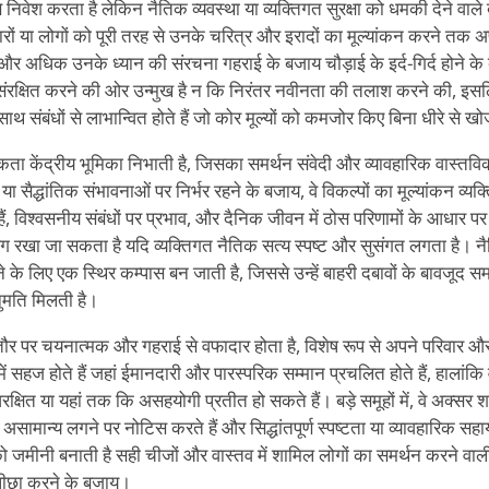
से निवेश करता है लेकिन नैतिक व्यवस्था या व्यक्तिगत सुरक्षा को धमकी देने वाल
ों या लोगों को पूरी तरह से उनके चरित्र और इरादों का मूल्यांकन करने तक 
है और अधिक उनके ध्यान की संरचना गहराई के बजाय चौड़ाई के इर्द-गिर्द होने के
को संरक्षित करने की ओर उन्मुख है न कि निरंतर नवीनता की तलाश करने की, 
के साथ संबंधों से लाभान्वित होते हैं जो कोर मूल्यों को कमजोर किए बिना धीरे से ख
नैतिकता केंद्रीय भूमिका निभाती है, जिसका समर्थन संवेदी और व्यावहारिक वास्तव
क या सैद्धांतिक संभावनाओं पर निर्भर रहने के बजाय, वे विकल्पों का मूल्यांकन व्य
ैं, विश्वसनीय संबंधों पर प्रभाव, और दैनिक जीवन में ठोस परिणामों के आधार पर 
 अलग रखा जा सकता है यदि व्यक्तिगत नैतिक सत्य स्पष्ट और सुसंगत लगता है।
के लिए एक स्थिर कम्पास बन जाती है, जिससे उन्हें बाहरी दबावों के बावजूद सम
मति मिलती है।
र पर चयनात्मक और गहराई से वफादार होता है, विशेष रूप से अपने परिवार और
स में सहज होते हैं जहां ईमानदारी और पारस्परिक सम्मान प्रचलित होते हैं, हालांक
्षित या यहां तक कि असहयोगी प्रतीत हो सकते हैं। बड़े समूहों में, वे अक्सर शां
 असामान्य लगने पर नोटिस करते हैं और सिद्धांतपूर्ण स्पष्टता या व्यावहारिक सहायत
जमीनी बनाती है सही चीजों और वास्तव में शामिल लोगों का समर्थन करने वाली
 पीछा करने के बजाय।