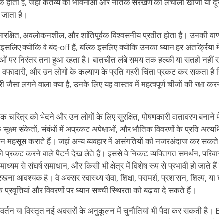
मक होती है, जहां कर्तव्य की भावनाओं और नैतिक संरेखण को लचीली खोजों या दू
ा जाता है।
रक्षित, अवलोकनशील, और शांतिपूर्वक विश्वसनीय प्रतीत होता है। उनकी वाणी 
सलिए क्योंकि वे बंद-off हैं, बल्कि इसलिए क्योंकि उनका ध्यान हर अंतर्क्रिया 
ाओं पर निरंतर तना हुआ रहता है। बातचीत लंबे समय तक हल्की या सतही नही
य, वफादारी, और उन लोगों के कल्याण के प्रति गहरी चिंता प्रकट कर सकता है 
री जैसा लगने वाला क्या है, उनके लिए यह वास्तव में महत्वपूर्ण चीजों की रक्षा 
चरित्र को भेदने और उन लोगों के लिए सुरक्षित, पोषणकारी वातावरण बनाने में नि
 सूक्ष्म संकेतों, संबंधों में अप्रकट अपेक्षाओं, और भौतिक विवरणों के प्रति अत्य
वान महसूस कराते हैं। जहां अन्य व्यवहार में असंगतियों को नजरअंदाज कर सकते ह
प्रकट करने वाले पैटर्न देख लेते हैं। इससे वे निकट व्यक्तिगत समर्थन, परिवार
े माध्यम से संघर्ष समाधान, और किसी भी क्षेत्र में विशेष रूप से प्रभावी हो जाते है
ा आवश्यक है। वे अक्सर स्वास्थ्य सेवा, शिक्षा, परामर्श, प्रशासन, शिल्प, या घ
मक प्रवृत्तियां और विवरणों पर ध्यान सच्ची स्थिरता को बढ़ावा दे सकते हैं।
वर्तन या विस्तृत नई अवसरों के अनुकूलन में चुनौतियां भी पैदा कर सकती है। E