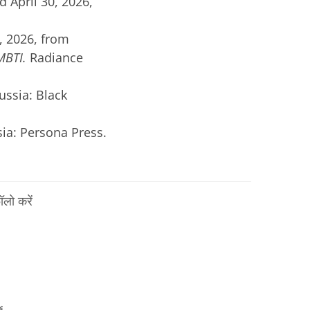
d April 30, 2026,
0, 2026, from
MBTI.
Radiance
ssia: Black
ia: Persona Press.
लो करें