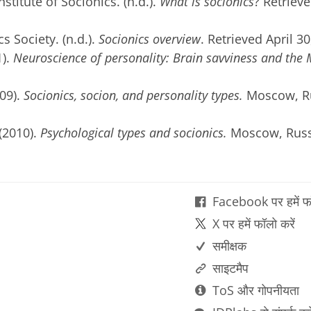
nstitute of Socionics. (n.d.).
What is socionics
? Retrieve
 Society. (n.d.).
Socionics overview
. Retrieved April 3
).
Neuroscience of personality: Brain savviness and the 
09).
Socionics, socion, and personality types.
Moscow, Ru
(2010).
Psychological types and socionics.
Moscow, Russ
Facebook पर हमें फॉ
X पर हमें फॉलो करें
समीक्षक
साइटमैप
ToS और गोपनीयता