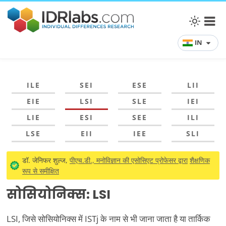
IN
ILE
SEI
ESE
LII
EIE
LSI
SLE
IEI
LIE
ESI
SEE
ILI
LSE
EII
IEE
SLI
डॉ. जेनिफर शुल्ज,
पीएच.डी., मनोविज्ञान की एसोसिएट प्रोफेसर द्वारा
शैक्षणिक
रूप से समीक्षित
सोसियोनिक्स: LSI
LSI, जिसे सोसियोनिक्स में ISTj के नाम से भी जाना जाता है या तार्किक