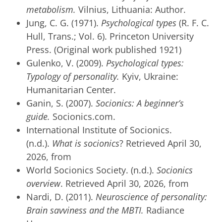
metabolism.
Vilnius, Lithuania: Author.
Jung, C. G. (1971).
Psychological types
(R. F. C.
Hull, Trans.; Vol. 6). Princeton University
Press. (Original work published 1921)
Gulenko, V. (2009).
Psychological types:
Typology of personality.
Kyiv, Ukraine:
Humanitarian Center.
Ganin, S. (2007).
Socionics: A beginner’s
guide.
Socionics.com.
International Institute of Socionics.
(n.d.).
What is socionics
? Retrieved April 30,
2026, from
World Socionics Society. (n.d.).
Socionics
overview
. Retrieved April 30, 2026, from
Nardi, D. (2011).
Neuroscience of personality:
Brain savviness and the MBTI.
Radiance