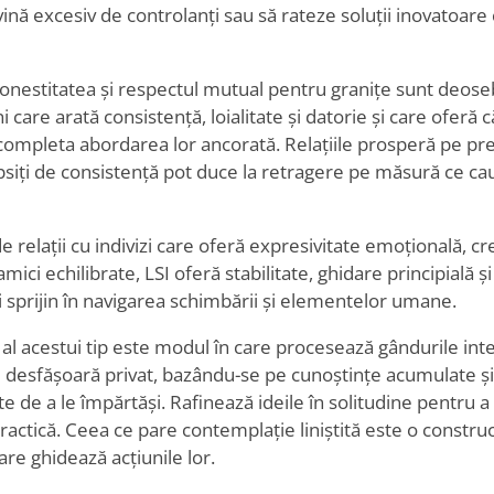
evină excesiv de controlanți sau să rateze soluții inovatoare
tea, onestitatea și respectul mutual pentru granițe sunt deos
 care arată consistență, loialitate și datorie și care oferă
completa abordarea lor ancorată. Relațiile prosperă pe predi
lipsiți de consistență pot duce la retragere pe măsură ce c
 relații cu indivizi care oferă expresivitate emoțională, cre
amici echilibrate, LSI oferă stabilitate, ghidare principială ș
i sprijin în navigarea schimbării și elementelor umane.
al acestui tip este modul în care procesează gândurile inte
 desfășoară privat, bazându-se pe cunoștințe acumulate și
te de a le împărtăși. Rafinează ideile în solitudine pentru a
 practică. Ceea ce pare contemplație liniștită este o constru
re ghidează acțiunile lor.