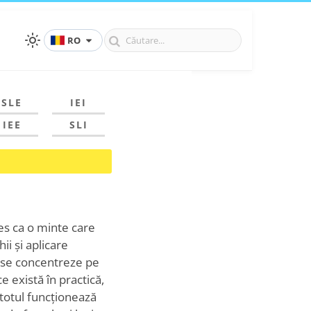
RO
SLE
IEI
IEE
SLI
les ca o minte care
ii și aplicare
ă se concentreze pe
e există în practică,
 totul funcționează