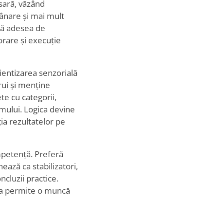
sară, văzând
țânare și mai mult
ază adesea de
corare și execuție
ientizarea senzorială
trui și menține
te cu categorii,
emului. Logica devine
ția rezultatelor pe
mpetență. Preferă
nează ca stabilizatori,
cluzii practice.
u a permite o muncă