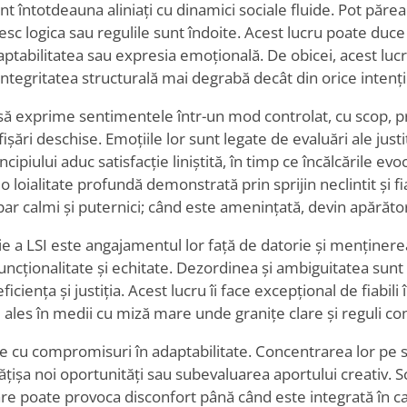
nt întotdeauna aliniați cu dinamici sociale fluide. Pot părea cr
esc logica sau regulile sunt îndoite. Acest lucru poate duce 
aptabilitatea sau expresia emoțională. De obicei, acest luc
ntegritatea structurală mai degrabă decât din orice intenți
 să exprime sentimentele într-un mod controlat, cu scop, pr
șări deschise. Emoțiile lor sunt legate de evaluări ale justiți
ncipiului aduc satisfacție liniștită, în timp ce încălcările evo
 loialitate profundă demonstrată prin sprijin neclintit și fi
ar calmi și puternici; când este amenințată, devin apărători
ie a LSI este angajamentul lor față de datorie și menținerea
uncționalitate și echitate. Dezordinea și ambiguitatea sun
iența și justiția. Acest lucru îi face excepțional de fiabili î
 ales în medii cu miză mare unde granițe clare și reguli con
ne cu compromisuri în adaptabilitate. Concentrarea lor pe 
rățișa noi oportunități sau subevaluarea aportului creativ.
e poate provoca disconfort până când este integrată în cad