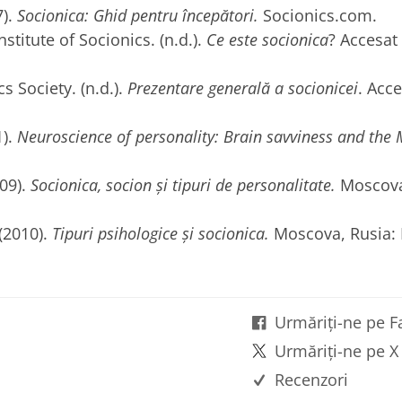
).
Socionica: Ghid pentru începători.
Socionics.com.
nstitute of Socionics. (n.d.).
Ce este socionica
? Accesat 
 Society. (n.d.).
Prezentare generală a socionicei
. Acce
).
Neuroscience of personality: Brain savviness and the 
09).
Socionica, socion și tipuri de personalitate.
Moscova
(2010).
Tipuri psihologice și socionica.
Moscova, Rusia: 
Urmăriți-ne pe 
Urmăriți-ne pe X
Recenzori