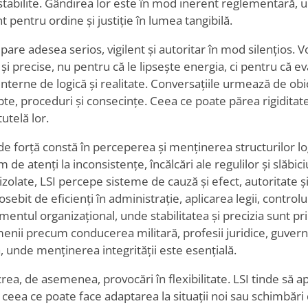
stabilite. Gândirea lor este în mod inerent reglementară, u
pentru ordine și justiție în lumea tangibilă.
are adesea serios, vigilent și autoritar în mod silențios. Vor
 și precise, nu pentru că le lipsește energia, ci pentru că ev
nterne de logică și realitate. Conversațiile urmează de obic
e, proceduri și consecințe. Ceea ce poate părea rigiditate 
tutelă lor.
 de forță constă în perceperea și menținerea structurilor log
de atenți la inconsistențe, încălcări ale regulilor și slăbic
izolate, LSI percepe sisteme de cauză și efect, autoritate ș
sebit de eficienți în administrație, aplicarea legii, controlul 
entul organizațional, unde stabilitatea și precizia sunt pr
enii precum conducerea militară, profesii juridice, guvern
, unde menținerea integrității este esențială.
rea, de asemenea, provocări în flexibilitate. LSI tinde să a
, ceea ce poate face adaptarea la situații noi sau schimbăr