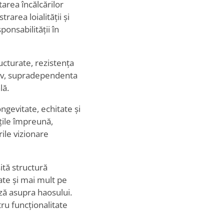
area încălcărilor
area loialității și
sponsabilității în
ucturate, rezistența
itiv, supradependenta
lă.
ngevitate, echitate și
ățile împreună,
ile vizionare
ită structură
ate și mai mult pe
ză asupra haosului.
ru funcționalitate