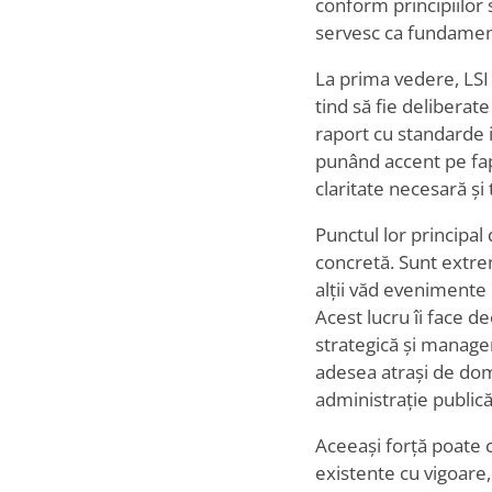
conform principiilor 
servesc ca fundament 
La prima vedere, LSI p
tind să fie deliberate
raport cu standarde i
punând accent pe fapt
claritate necesară și 
Punctul lor principal
concretă. Sunt extrem 
alții văd evenimente 
Acest lucru îi face deo
strategică și managem
adesea atrași de dom
administrație publică
Aceeași forță poate c
existente cu vigoare