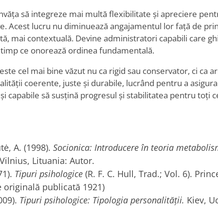
nvăța să integreze mai multă flexibilitate și apreciere pen
ve. Acest lucru nu diminuează angajamentul lor față de prin
ptă, mai contextuală. Devine administratori capabili care g
n timp ce onorează ordinea fundamentală.
este cel mai bine văzut nu ca rigid sau conservator, ci ca ar
ealității coerente, juste și durabile, lucrând pentru a asigur
și capabile să susțină progresul și stabilitatea pentru toți 
ė, A. (1998).
Socionica: Introducere în teoria metabolis
Vilnius, Lituania: Autor.
71).
Tipuri psihologice
(R. F. C. Hull, Trad.; Vol. 6). Pri
e originală publicată 1921)
009).
Tipuri psihologice: Tipologia personalității.
Kiev, U