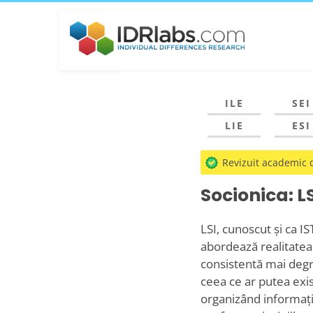
ILE
SEI
LIE
ESI
Revizuit academic
Socionica: L
LSI, cunoscut și ca IS
abordează realitatea 
consistentă mai degra
ceea ce ar putea exis
organizând informații