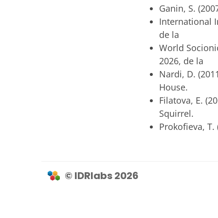
Ganin, S. (2007
International I
de la
World Socionics
2026, de la
Nardi, D. (2011
House.
Filatova, E. (20
Squirrel.
Prokofieva, T. 
© IDRlabs 2026