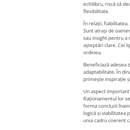
echilibru, riscă să d
flexibilitate.
În relații, fiabilita
Sunt atrași de oameni
sau insight pentru a 
așteptări clare. Cei 
ordinea.
Beneficiază adesea de
adaptabilitate. În din
primește inspirație ș
Un aspect important 
Raționamentul lor se
forma concluzii înain
logică și viabilitatea
unui cadru coerent ca