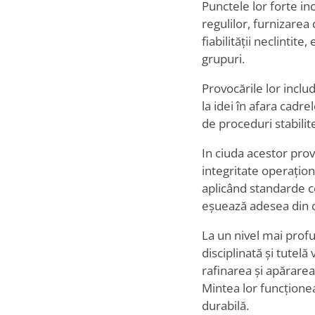
Punctele lor forte in
regulilor, furnizarea
fiabilității neclintite
grupuri.
Provocările lor inclu
la idei în afara cadr
de proceduri stabilit
In ciuda acestor prov
integritate operațion
aplicând standarde co
eșuează adesea din ca
La un nivel mai profu
disciplinată și tutel
rafinarea și apărarea
Mintea lor funcțione
durabilă.