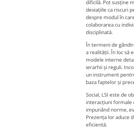
dificilă. Pot susțin
deviațiile ca riscuri
despre modul în care 
colaborarea cu indiviz
disciplinată.
În termeni de gândir
a realității. În loc s
modele interne detal
ierarhii și reguli. I
un instrument pentru s
baza faptelor și pre
Social, LSI este de 
interacțiuni formale c
impunând norme, evid
Prezența lor aduce d
eficientă.