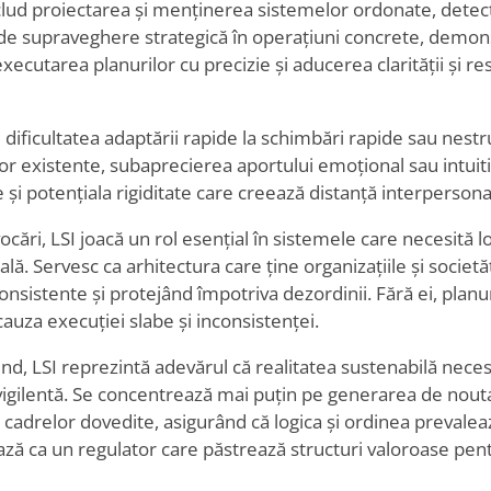
clud proiectarea și menținerea sistemelor ordonate, detect
 de supraveghere strategică în operațiuni concrete, demonstr
, executarea planurilor cu precizie și aducerea clarității și re
d dificultatea adaptării rapide la schimbări rapide sau nestr
elor existente, subaprecierea aportului emoțional sau intu
e și potențiala rigiditate care creează distanță interpersona
ocări, LSI joacă un rol esențial în sistemele care necesită lo
ală. Servesc ca arhitectura care ține organizațiile și societ
nsistente și protejând împotriva dezordinii. Fără ei, planur
uza execuției slabe și inconsistenței.
nd, LSI reprezintă adevărul că realitatea sustenabilă neces
ă vigilentă. Se concentrează mai puțin pe generarea de nout
 cadrelor dovedite, asigurând că logica și ordinea prevalea
ază ca un regulator care păstrează structuri valoroase pent