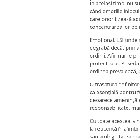
În același timp, nu su
când emoțiile înlocui
care prioritizează ad
concentrarea lor pe i
Emoțional, LSI tinde
degrabă decât prin afi
ordinii. Afirmările pri
protectoare. Posedă o
ordinea prevalează, p
O trăsătură definitor
ca esențială pentru f
deoarece amenință efic
responsabilitate, mai
Cu toate acestea, vi
la reticență în a îmb
sau ambiguitatea mar