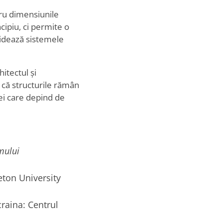
tru dimensiunile
cipiu, ci permite o
hidează sistemele
hitectul și
a că structurile rămân
cei care depind de
mului
nceton University
craina: Centrul