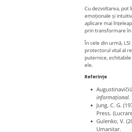
Cu dezvoltarea, pot î
emoționale și intuiti
aplicare mai înțelea
prin transformare î
În cele din urmă, LSI 
protectorul vital al r
puternice, echitabile 
ele.
Referințe
Augustinavičiūt
informațional.
Jung, C. G. (19
Press. (Lucrar
Gulenko, V. (2
Umanitar.