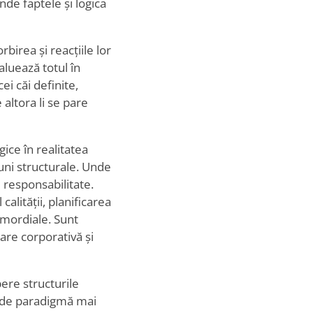
nde faptele și logica
birea și reacțiile lor
aluează totul în
ei căi definite,
altora li se pare
ice în realitatea
iuni structurale. Unde
i responsabilitate.
calității, planificarea
imordiale. Sunt
are corporativă și
pere structurile
i de paradigmă mai