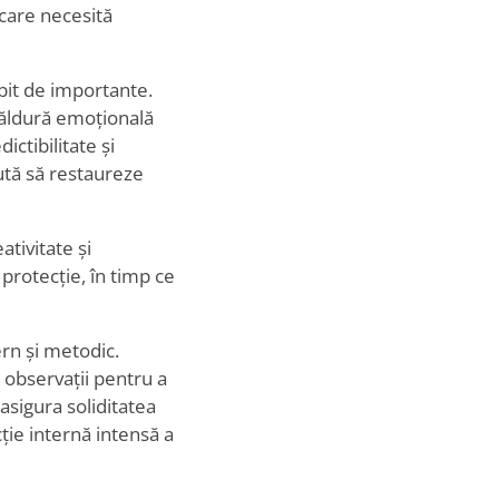
 care necesită
ebit de importante.
 căldură emoțională
ctibilitate și
aută să restaureze
ativitate și
i protecție, în timp ce
rn și metodic.
 observații pentru a
 asigura soliditatea
cție internă intensă a