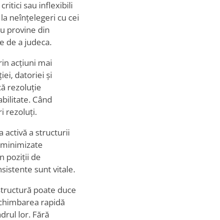
itici sau inflexibili
la neînțelegeri cu cei
ru provine din
e de a judeca.
in acțiuni mai
ei, datoriei și
că rezoluție
abilitate. Când
 rezoluți.
 activă a structurii
t minimizate
n poziții de
sistente sunt vitale.
structură poate duce
 Schimbarea rapidă
rul lor. Fără