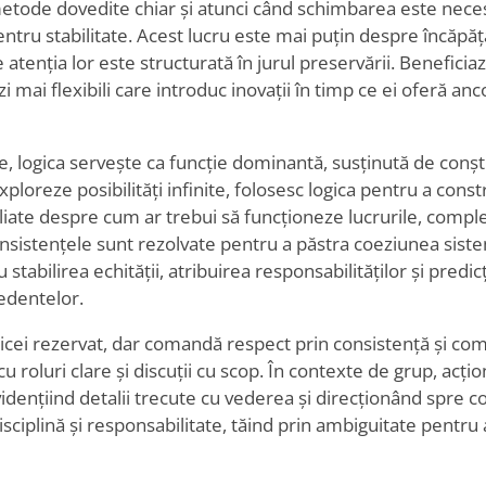
e metode dovedite chiar și atunci când schimbarea este nece
 pentru stabilitate. Acest lucru este mai puțin despre încăpă
atenția lor este structurată în jurul preservării. Benefici
i mai flexibili care introduc inovații în timp ce ei oferă an
e, logica servește ca funcție dominantă, susținută de conșt
ă exploreze posibilități infinite, folosesc logica pentru a cons
iate despre cum ar trebui să funcționeze lucrurile, comple
nconsistențele sunt rezolvate pentru a păstra coeziunea sist
tabilirea echității, atribuirea responsabilităților și predic
cedentelor.
obicei rezervat, dar comandă respect prin consistență și co
u roluri clare și discuții cu scop. În contexte de grup, acțio
ențiind detalii trecute cu vederea și direcționând spre con
isciplină și responsabilitate, tăind prin ambiguitate pentr