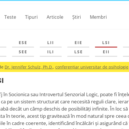
Teste
Tipuri
Articole
Știri
Membri
ESE
LII
EIE
LSI
SEE
ILI
LSE
EII
 de
Dr. Jennifer Schulz, Ph.D.,
conferențiar universitar de psihologie
SI
Tj în Socionica sau Introvertul Senzorial Logic, poate fi înțe
ca pe un sistem structurat care necesită reguli clare, ierarh
bă decât un câmp deschis de posibilități infinite. În loc s
ta în teorie, acest tip gravitează în mod natural spre ceea c
le în cadre coerente, identificând încălcări și asigurând că