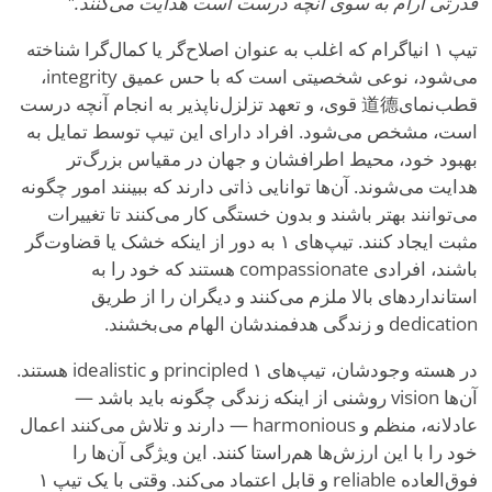
قدرتی آرام به سوی آنچه درست است هدایت می‌کنند."
تیپ ۱ انیاگرام که اغلب به عنوان اصلاح‌گر یا کمال‌گرا شناخته
می‌شود، نوعی شخصیتی است که با حس عمیق integrity،
قطب‌نمای道德 قوی، و تعهد تزلزل‌ناپذیر به انجام آنچه درست
است، مشخص می‌شود. افراد دارای این تیپ توسط تمایل به
بهبود خود، محیط اطرافشان و جهان در مقیاس بزرگ‌تر
هدایت می‌شوند. آن‌ها توانایی ذاتی دارند که ببینند امور چگونه
می‌توانند بهتر باشند و بدون خستگی کار می‌کنند تا تغییرات
مثبت ایجاد کنند. تیپ‌های ۱ به دور از اینکه خشک یا قضاوت‌گر
باشند، افرادی compassionate هستند که خود را به
استانداردهای بالا ملزم می‌کنند و دیگران را از طریق
dedication و زندگی هدفمندشان الهام می‌بخشند.
در هسته وجودشان، تیپ‌های ۱ principled و idealistic هستند.
آن‌ها vision روشنی از اینکه زندگی چگونه باید باشد —
عادلانه، منظم و harmonious — دارند و تلاش می‌کنند اعمال
خود را با این ارزش‌ها هم‌راستا کنند. این ویژگی آن‌ها را
فوق‌العاده reliable و قابل اعتماد می‌کند. وقتی با یک تیپ ۱