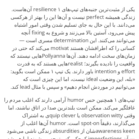
یکی از مثبت‌ترین جنبه‌های تیپ‌های ۱ resilience آن‌هاست.
زندگی همیشه perfect نیست و آن‌ها این را بهتر از هرکسی
می‌دانند. با این حال به جای تسلیم شدن وقتی امور اشتباه
پیش می‌رود، آستین بالا می‌زنند و شروع به fixing آنچه
می‌توانند می‌کنند. این determination مسری است —
کسانی را که اطرافشان هستند motivat می‌کند که حتی در
زمان‌های سخت ادامه دهند. آن‌ها Pollyannaهایی نیستند که
واقعیت را نادیده بگیرند؛ realistهایی هستند که به قدرت
effort و intention باور دارند. یک تیپ ۱ ممکن است بگوید:
«بله، این وضعیت ideal نیست، اما این چیزی است که
می‌توانیم در موردش انجام دهیم» و سپس با مثال lead کند.
تیپ‌های ۱ همچنین حس humor آرامی دارند که اغلب مردم را
غافلگیر می‌کند. ممکن است بلندترین صدا در اتاق نباشند، اما
وقتی observation witty یا quip cleverی به اشتراک
می‌گذارند، دقیقاً spot-on است. humor آن‌ها اغلب از
awareness keenشان از absurdities زندگی ناشی می‌شود
— آن imperfections کوچکی که متوجه می‌شوند اما همیشه