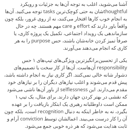
آشنا می‌شوید، اغلب به توجه آن‌ها به جزئیات و رویکرد
thoughtfulشان به حتی کوچک‌ترین tasks توجه می‌کنید. آن‌ها
به انجام خوب کارها افتخار می‌کنند، نه از روی غرور، بلکه چون
واقعاً باور دارند که effort و care مهم هستند. چه در حال
سازماندهی یک رویداد اجتماعی، تکمیل یک پروژه کاری، یا
صرفاً تمیز کردن خانه‌شان باشند، حس purpose را به هر
کاری که انجام می‌دهند می‌آورند.
یکی از تحسین‌برانگیزترین ویژگی‌های تیپ‌های ۱ حس
responsibility آن‌هاست. آن‌ها از کار سخت یا تصمیم‌های
دشوار شانه خالی نمی‌کنند. اگر کاری نیاز به انجام داشته باشد،
پیش قدم می‌شوند و اغلب نیازهای دیگران را بر نیازهای خود
مقدم می‌دارند. این selflessness از باور آن‌ها ناشی می‌شود
که نقشی در بهتر کردن جهان دارند. برای مثال، یک تیپ ۱
ممکن است داوطلبانه رهبری یک ابتکار بازیافت را بر عهده
بگیرد، نه به خاطر اینکه به دنبال recognition است، بلکه چون
آن را کار درست می‌بیند. اعمالشان توسط conviction آرام و
ثابت هدایت می‌شود که هر ذره خوبی جمع می‌شود.