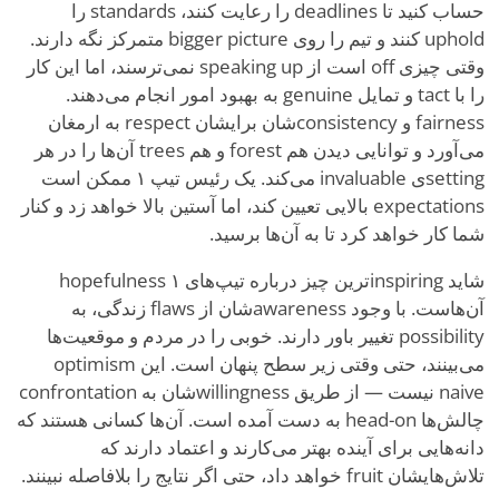
حساب کنید تا deadlines را رعایت کنند، standards را
uphold کنند و تیم را روی bigger picture متمرکز نگه دارند.
وقتی چیزی off است از speaking up نمی‌ترسند، اما این کار
را با tact و تمایل genuine به بهبود امور انجام می‌دهند.
fairness و consistencyشان برایشان respect به ارمغان
می‌آورد و توانایی دیدن هم forest و هم trees آن‌ها را در هر
settingی invaluable می‌کند. یک رئیس تیپ ۱ ممکن است
expectations بالایی تعیین کند، اما آستین بالا خواهد زد و کنار
شما کار خواهد کرد تا به آن‌ها برسید.
شاید inspiringترین چیز درباره تیپ‌های ۱ hopefulness
آن‌هاست. با وجود awarenessشان از flaws زندگی، به
possibility تغییر باور دارند. خوبی را در مردم و موقعیت‌ها
می‌بینند، حتی وقتی زیر سطح پنهان است. این optimism
naive نیست — از طریق willingnessشان به confrontation
چالش‌ها head-on به دست آمده است. آن‌ها کسانی هستند که
دانه‌هایی برای آینده بهتر می‌کارند و اعتماد دارند که
تلاش‌هایشان fruit خواهد داد، حتی اگر نتایج را بلافاصله نبینند.