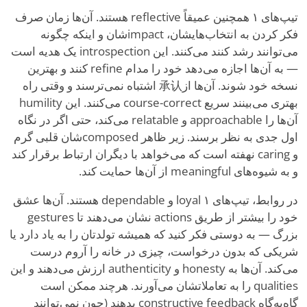
تیپ‌های ۱ همچنین عمیقاً reflective هستند. آن‌ها زمان صرف
فکر کردن به انتخاب‌هایشان، impactشان و اینکه چگونه
می‌توانند رشد کنند می‌کنند. این introspection یک هدیه است
— به آن‌ها اجازه می‌دهد خود را مدام refine کنند و بهترین
نسخه خود شوند. آن‌ها از承认 اشتباه نمی‌ترسند و وقتی راه
بهتری می‌بینند سریع course-correct می‌کنند. این humility
آن‌ها را approachable و relatable می‌کند، حتی اگر در نگاه
اول جدی به نظر برسند. زیر ظاهر composedشان قلبی گرم
و caring نهفته است که می‌خواهد با دیگران ارتباط برقرار کند
و به شیوه‌های meaningful از آن‌ها حمایت کند.
در روابط، تیپ‌های ۱ loyal و dependable هستند. آن‌ها عشق
خود را بیشتر از طریق actions نشان می‌دهند تا gestures
بزرگ — به دوستی فکر کنید که همیشه تولدتان را به یاد دارد یا
شریکی که بدون درخواست، چیزی در خانه را آروم درست
می‌کند. آن‌ها به honesty و authenticity ارزش می‌دهند و این
qualities را به تعاملاتشان می‌آورند. هرچند ممکن است
گاه‌به‌گاه constructive feedback بدهند (چون نمی‌توانند