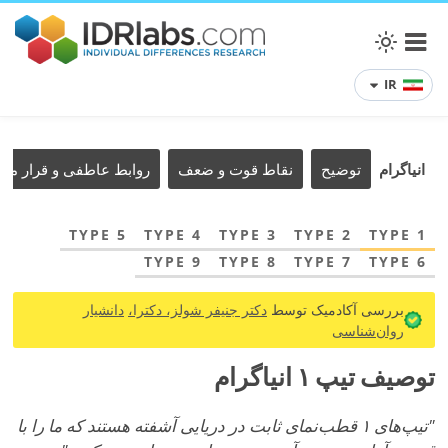
IR
انیاگرام
توضیح
نقاط قوت و ضعف
روابط عاطفی و قرار ملا
TYPE 5
TYPE 4
TYPE 3
TYPE 2
TYPE 1
TYPE 9
TYPE 8
TYPE 7
TYPE 6
بررسی آکادمیک توسط
دکتر جنیفر شولز، دکترا،
دانشیار
روان‌شناسی
توصیف تیپ ۱ انیاگرام
"تیپ‌های ۱ قطب‌نمای ثابت در دریایی آشفته هستند که ما را با