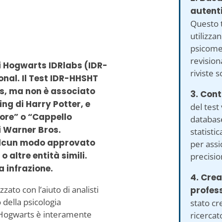
autenti
Questo t
utilizza
psicomet
revision
di Hogwarts IDRlabs (IDR-
riviste s
onal. Il Test IDR-HHSHT
ts, ma non è associato
3. Contr
ing di Harry Potter, e
del test
more” o “Cappello
database
i Warner Bros.
statisti
 alcun modo approvato
per ass
 altre entità simili.
precision
a infrazione.
4. Crea
zato con l’aiuto di analisti
profess
della psicologia
stato cr
i Hogwarts è interamente
ricercat