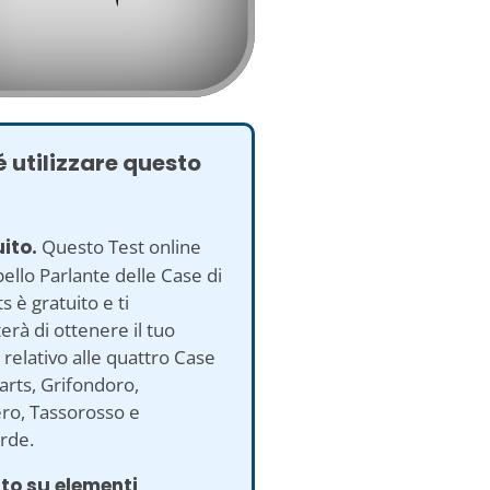
 utilizzare questo
uito.
Questo Test online
ello Parlante delle Case di
 è gratuito e ti
rà di ottenere il tuo
o relativo alle quattro Case
rts, Grifondoro,
ro, Tassorosso e
rde.
to su elementi