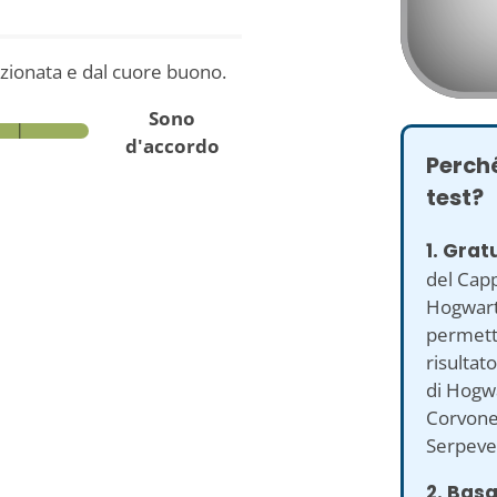
zionata e dal cuore buono.
Sono
d'accordo
Perché
test?
1. Grat
del Capp
Hogwarts
permette
risultat
di Hogwa
Corvone
Serpeve
2. Basa