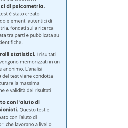
ci di psicometria.
est è stato creato
ndo elementi autentici di
ria, fondati sulla ricerca
ata tra parti e pubblicata su
cientifiche.
olli statistici.
I risultati
 vengono memorizzati in un
 anonimo. L’analisi
ca del test viene condotta
icurare la massima
e e validità dei risultati
to con l’aiuto di
ionisti.
Questo test è
eato con l’aiuto di
ori che lavorano a livello