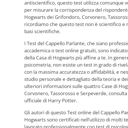
antiscientifico, questo test utilizza comunque 
per misurare la corrispondenza del rispondente
Hogwarts dei Grifondoro, Corvonero, Tassoross
ricordiamo che questo test non è scientifico e
basi scientifiche.
I Test del Cappello Parlante, che siano profession
accademica o test online gratuiti, sono indicato
della Casa di Hogwarts più affine a te. In gener
psicometria, non esiste un test in grado di rivel
con la massima accuratezza o affidabilità, e ne
studio personale e dettagliato della teoria e de
ulteriori informazioni sulle quattro Case di Ho
Corvonero, Tassorosso e Serpeverde, consulta i
ufficiale di Harry Potter.
Gli autori di questo Test online del Cappello Pa
Hogwarts sono certificati nell’utilizzo di molti 
lavorato professionalmente con test di psicologia