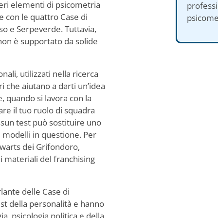
veri elementi di psicometria
professi
 con le quattro Case di
psicomet
o e Serpeverde. Tuttavia,
 non è supportato da solide
ali, utilizzati nella ricerca
ri che aiutano a darti un’idea
e, quando si lavora con la
are il tuo ruolo di squadra
ssun test può sostituire uno
i modelli in questione. Per
gwarts dei Grifondoro,
 materiali del franchising
rlante delle Case di
test della personalità e hanno
, psicologia politica e della