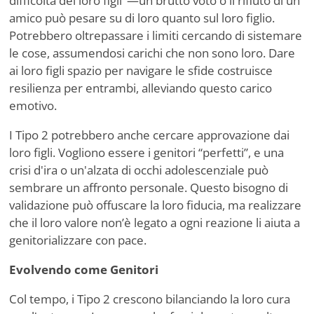
difficoltà dei loro figli
’
—un brutto voto o il rifiuto di un
amico può pesare su di loro quanto sul loro figlio.
Potrebbero oltrepassare i limiti cercando di sistemare
le cose, assumendosi carichi che non sono loro. Dare
ai loro figli spazio per navigare le sfide costruisce
resilienza per entrambi, alleviando questo carico
emotivo.
I Tipo 2 potrebbero anche cercare approvazione dai
loro figli. Vogliono essere i genitori
“
perfetti”, e una
crisi d'ira o un'alzata di occhi adolescenziale può
sembrare un affronto personale. Questo bisogno di
validazione può offuscare la loro fiducia, ma realizzare
che il loro valore non
’
è legato a ogni reazione li aiuta a
genitorializzare con pace.
Evolvendo come Genitori
Col tempo, i Tipo 2 crescono bilanciando la loro cura