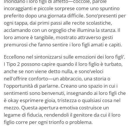
Inondano i loro figli di affetto—coccole, parole
incoraggianti e piccole sorprese come uno spuntino
preferito dopo una giornata difficile. Sono
’
presenti per
ogni tappa, dai primi passi alle recite scolastiche,
acclamando con un orgoglio che illumina la stanza. Il
loro amore è tangibile, mostrato attraverso gesti
premurosi che fanno sentire i loro figli amati e capiti.
Eccellono nel sintonizzarsi sulle emozioni dei loro figli
’
.
I Tipo 2 possono capire quando il loro figlio è turbato,
anche se non viene detto nulla, e sono
’
veloci
nell'offrire conforto—un abbraccio, una storia o
l'opportunità di parlarne. Creano uno spazio in cui i
sentimenti sono benvenuti, insegnando ai loro figli che
è okay esprimere gioia, tristezza o qualsiasi cosa nel
mezzo. Questa apertura emotiva costruisce un
legame di fiducia, rendendoli il genitore da cui il loro
figlio corre per ogni trionfo o problema.