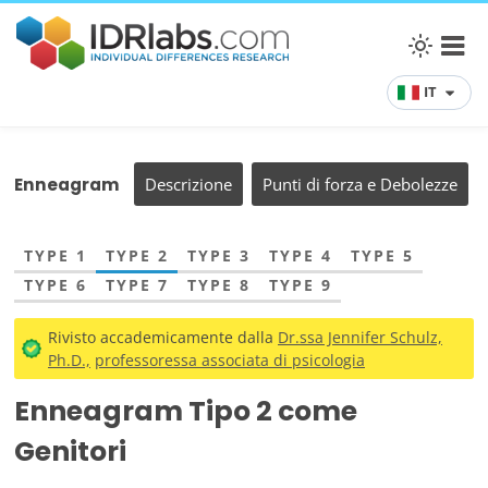
IT
Enneagram
Descrizione
Punti di forza e Debolezze
TYPE 1
TYPE 2
TYPE 3
TYPE 4
TYPE 5
TYPE 6
TYPE 7
TYPE 8
TYPE 9
Rivisto accademicamente dalla
Dr.ssa Jennifer Schulz,
Ph.D.,
professoressa associata di psicologia
Enneagram Tipo 2 come
Genitori