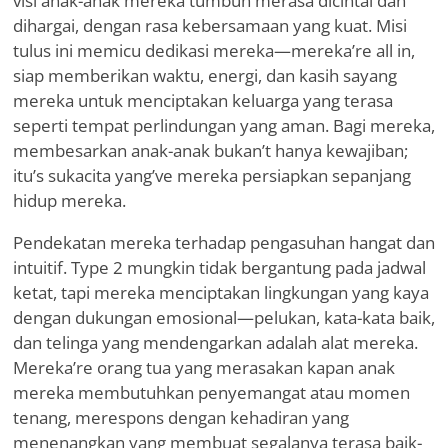
visi anak-anak mereka tumbuh merasa dicintai dan
dihargai, dengan rasa kebersamaan yang kuat. Misi
tulus ini memicu dedikasi mereka—mereka
’
re all in,
siap memberikan waktu, energi, dan kasih sayang
mereka untuk menciptakan keluarga yang terasa
seperti tempat perlindungan yang aman. Bagi mereka,
membesarkan anak-anak bukan
’
t hanya kewajiban;
itu
’
s sukacita yang
’
ve mereka persiapkan sepanjang
hidup mereka.
Pendekatan mereka terhadap pengasuhan hangat dan
intuitif. Type 2 mungkin tidak bergantung pada jadwal
ketat, tapi mereka menciptakan lingkungan yang kaya
dengan dukungan emosional—pelukan, kata-kata baik,
dan telinga yang mendengarkan adalah alat mereka.
Mereka
’
re orang tua yang merasakan kapan anak
mereka membutuhkan penyemangat atau momen
tenang, merespons dengan kehadiran yang
menenangkan yang membuat segalanya terasa baik-