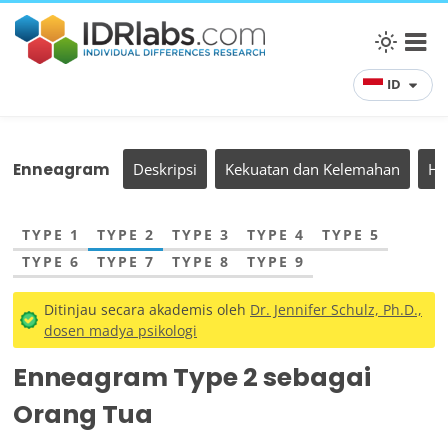
ID
Enneagram
Deskripsi
Kekuatan dan Kelemahan
Hu
TYPE 1
TYPE 2
TYPE 3
TYPE 4
TYPE 5
TYPE 6
TYPE 7
TYPE 8
TYPE 9
Ditinjau secara akademis oleh
Dr. Jennifer Schulz, Ph.D.,
dosen madya psikologi
Enneagram Type 2 sebagai
Orang Tua