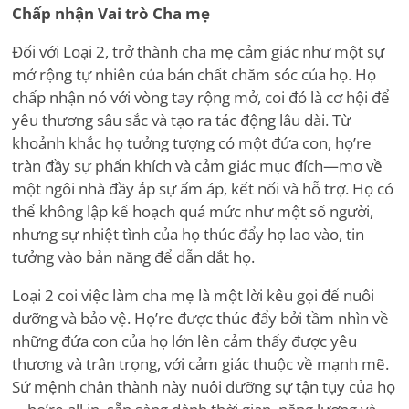
Chấp nhận Vai trò Cha mẹ
Đối với Loại 2, trở thành cha mẹ cảm giác như một sự
mở rộng tự nhiên của bản chất chăm sóc của họ. Họ
chấp nhận nó với vòng tay rộng mở, coi đó là cơ hội để
yêu thương sâu sắc và tạo ra tác động lâu dài. Từ
khoảnh khắc họ tưởng tượng có một đứa con, họ
’
re
tràn đầy sự phấn khích và cảm giác mục đích—mơ về
một ngôi nhà đầy ắp sự ấm áp, kết nối và hỗ trợ. Họ có
thể không lập kế hoạch quá mức như một số người,
nhưng sự nhiệt tình của họ thúc đẩy họ lao vào, tin
tưởng vào bản năng để dẫn dắt họ.
Loại 2 coi việc làm cha mẹ là một lời kêu gọi để nuôi
dưỡng và bảo vệ. Họ
’
re được thúc đẩy bởi tầm nhìn về
những đứa con của họ lớn lên cảm thấy được yêu
thương và trân trọng, với cảm giác thuộc về mạnh mẽ.
Sứ mệnh chân thành này nuôi dưỡng sự tận tụy của họ