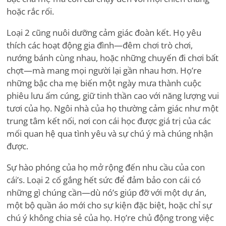
hoặc rắc rối.
Loại 2 cũng nuôi dưỡng cảm giác đoàn kết. Họ yêu
thích các hoạt động gia đình—đêm chơi trò chơi,
nướng bánh cùng nhau, hoặc những chuyến đi chơi bất
chợt—mà mang mọi người lại gần nhau hơn. Họ
’
re
những bậc cha mẹ biến một ngày mưa thành cuộc
phiêu lưu ấm cúng, giữ tinh thần cao với năng lượng vui
tươi của họ. Ngôi nhà của họ thường cảm giác như một
trung tâm kết nối, nơi con cái học được giá trị của các
mối quan hệ qua tình yêu và sự chú ý mà chúng nhận
được.
Sự hào phóng của họ mở rộng đến nhu cầu của con
cái
’
s. Loại 2 cố gắng hết sức để đảm bảo con cái có
những gì chúng cần—dù nó
’
s giúp đỡ với một dự án,
một bộ quần áo mới cho sự kiện đặc biệt, hoặc chỉ sự
chú ý không chia sẻ của họ. Họ
’
re chủ động trong việc