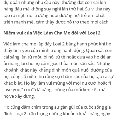
dự đoán những nhu cầu này, thường đặt con cái lên
hàng đầu mà không suy nghĩ lần thứ hai. Sự vị tha này
tạo ra một môi trường nuôi dưỡng nơi trẻ em phát
triển mạnh mẽ, cảm thấy được hỗ trợ theo mọi cách.
Niềm vui của Việc Làm Cha Mẹ đối với Loại 2
Việc làm cha mẹ lấp đầy Loại 2 bằng hạnh phúc khi họ
thấy tình yêu của mình trong hành động. Quan sát con
cái sáng lên từ một lời nói tử tế hoặc dựa vào họ để an
ủi mang lại cho họ cảm giác thỏa mãn sâu sắc. Những
khoảnh khắc này khẳng định món quà nuôi dưỡng của
họ, củng cố niềm tin rằng sự chăm sóc của họ tạo ra sự
khác biệt. Họ lấy làm vui mừng với mọi nụ cười hoặc
“
I
love you,” coi đó là bằng chứng của mối liên kết mà
họ
’
ve xây dựng.
Họ cũng đắm chìm trong sự gần gũi của cuộc sống gia
đình. Loại 2 trân trọng những khoảnh khắc hàng ngày