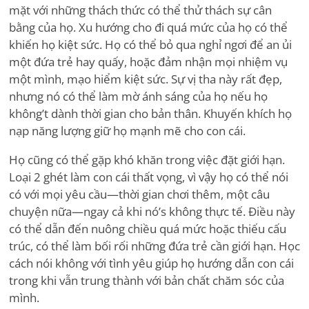
mặt với những thách thức có thể thử thách sự cân
bằng của họ. Xu hướng cho đi quá mức của họ có thể
khiến họ kiệt sức. Họ có thể bỏ qua nghỉ ngơi để an ủi
một đứa trẻ hay quấy, hoặc đảm nhận mọi nhiệm vụ
một mình, mạo hiểm kiệt sức. Sự vị tha này rất đẹp,
nhưng nó có thể làm mờ ánh sáng của họ nếu họ
không
’
t dành thời gian cho bản thân. Khuyến khích họ
nạp năng lượng giữ họ mạnh mẽ cho con cái.
Họ cũng có thể gặp khó khăn trong việc đặt giới hạn.
Loại 2 ghét làm con cái thất vọng, vì vậy họ có thể nói
có với mọi yêu cầu—thời gian chơi thêm, một câu
chuyện nữa—ngay cả khi nó
’
s không thực tế. Điều này
có thể dẫn đến nuông chiều quá mức hoặc thiếu cấu
trúc, có thể làm bối rối những đứa trẻ cần giới hạn. Học
cách nói không với tình yêu giúp họ hướng dẫn con cái
trong khi vẫn trung thành với bản chất chăm sóc của
mình.