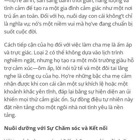
—họ
’
re all in, sẵn sàng dành thời gian, năng lượng và
tình cảm để tạo ra một gia đình cảm giác như một nơi
trú ẩn an toàn. Đối với họ, nuôi dạy con cái không
’
t chỉ
là nghĩa vụ; nó
’
s một niềm vui mà họ
’
ve đang chuẩn bị
suốt cuộc đời.
Cách tiếp cận của họ đối với việc làm cha mẹ là ấm áp
và trực giác. Loại 2 có thể không dựa vào lịch trình
nghiêm ngặt, nhưng họ tạo ra một môi trường giàu hỗ
trợ cảm xúc—ôm ấp, lời nói tử tế và một đôi tai lắng
nghe là công cụ của họ. Họ
’
re những bậc cha mẹ cảm
nhận được khi con cái cần một sự khích lệ hoặc một
khoảnh khắc yên tĩnh, đáp lại bằng sự hiện diện an ủi
khiến mọi thứ cảm giác ổn. Sự đồng điệu tự nhiên này
đặt nền tảng cho một ngôi nhà nơi tình yêu là nền
tảng.
Nuôi dưỡng với Sự Chăm sóc và Kết nối