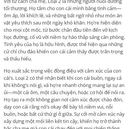
Với tư cách cha mẹ, Loại 2 là những người nuôi dưỡng
tối thượng. Họ tắm cho con cái mình bằng tình cảm—
ôm ấp, lời khích lệ, và những bất ngờ nhỏ như món ăn
vặt yêu thích sau một ngày khó khăn. Họ
’
re hiện diện
cho mọi cột mốc, từ bước chân đầu tiên đến vở kịch
học đường, cổ vũ với niềm tự hào thắp sáng căn phòng.
Tình yêu của họ là hữu hình, được thể hiện qua những
cử chỉ chu đáo khiến con cái cảm thấy được trân trọng
và thấu hiểu.
Họ xuất sắc trong việc đồng điệu với cảm xúc của con
cái
’
s. Loại 2 có thể nhận biết khi con cái buồn, ngay cả
khi không
’
s nói gì, và họ
’
re nhanh chóng mang lại sự an
ủi—một cái ôm, một câu chuyện, hoặc cơ hội để nói ra.
Họ tạo ra một không gian nơi cảm xúc được chào đón,
dạy con cái rằng nó
’
s okay để bày tỏ niềm vui, nỗi
buồn, hoặc bất cứ thứ gì ở giữa. Sự cởi mở cảm xúc này
xây dựng một mối liên kết tin cậy, khiến họ trở thành
bậc cha mẹ mà con cái chạy đến với mọi chiến thắng