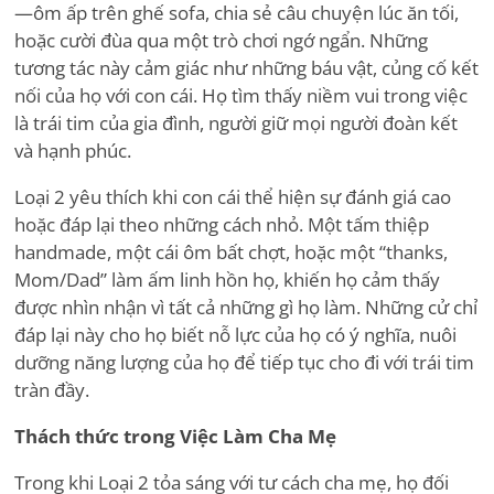
—ôm ấp trên ghế sofa, chia sẻ câu chuyện lúc ăn tối,
hoặc cười đùa qua một trò chơi ngớ ngẩn. Những
tương tác này cảm giác như những báu vật, củng cố kết
nối của họ với con cái. Họ tìm thấy niềm vui trong việc
là trái tim của gia đình, người giữ mọi người đoàn kết
và hạnh phúc.
Loại 2 yêu thích khi con cái thể hiện sự đánh giá cao
hoặc đáp lại theo những cách nhỏ. Một tấm thiệp
handmade, một cái ôm bất chợt, hoặc một
“
thanks,
Mom/Dad” làm ấm linh hồn họ, khiến họ cảm thấy
được nhìn nhận vì tất cả những gì họ làm. Những cử chỉ
đáp lại này cho họ biết nỗ lực của họ có ý nghĩa, nuôi
dưỡng năng lượng của họ để tiếp tục cho đi với trái tim
tràn đầy.
Thách thức trong Việc Làm Cha Mẹ
Trong khi Loại 2 tỏa sáng với tư cách cha mẹ, họ đối