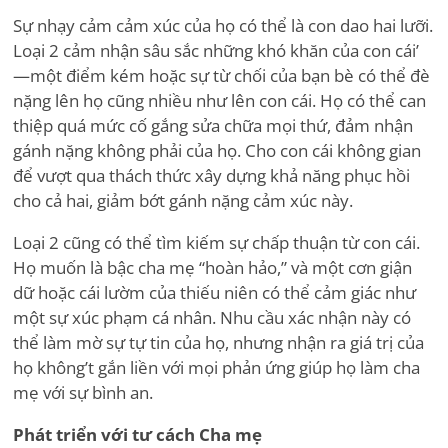
Sự nhạy cảm cảm xúc của họ có thể là con dao hai lưỡi.
Loại 2 cảm nhận sâu sắc những khó khăn của con cái
’
—một điểm kém hoặc sự từ chối của bạn bè có thể đè
nặng lên họ cũng nhiều như lên con cái. Họ có thể can
thiệp quá mức cố gắng sửa chữa mọi thứ, đảm nhận
gánh nặng không phải của họ. Cho con cái không gian
để vượt qua thách thức xây dựng khả năng phục hồi
cho cả hai, giảm bớt gánh nặng cảm xúc này.
Loại 2 cũng có thể tìm kiếm sự chấp thuận từ con cái.
Họ muốn là bậc cha mẹ
“
hoàn hảo,” và một cơn giận
dữ hoặc cái lườm của thiếu niên có thể cảm giác như
một sự xúc phạm cá nhân. Nhu cầu xác nhận này có
thể làm mờ sự tự tin của họ, nhưng nhận ra giá trị của
họ không
’
t gắn liền với mọi phản ứng giúp họ làm cha
mẹ với sự bình an.
Phát triển với tư cách Cha mẹ