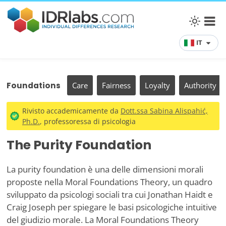
IT
Foundations
Care
Fairness
Loyalty
Authority
Rivisto accademicamente da
Dott.ssa Sabina Alispahić,
Ph.D.
, professoressa di psicologia
The Purity Foundation
La purity foundation è una delle dimensioni morali
proposte nella Moral Foundations Theory, un quadro
sviluppato da psicologi sociali tra cui Jonathan Haidt e
Craig Joseph per spiegare le basi psicologiche intuitive
del giudizio morale. La Moral Foundations Theory