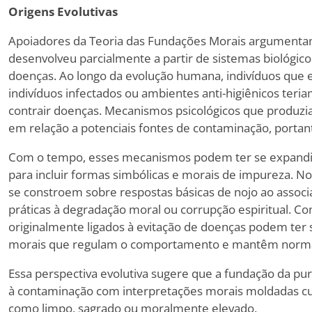
Origens Evolutivas
Apoiadores da Teoria das Fundações Morais argumenta
desenvolveu parcialmente a partir de sistemas biológico
doenças. Ao longo da evolução humana, indivíduos que
indivíduos infectados ou ambientes anti-higiênicos ter
contrair doenças. Mecanismos psicológicos que produzi
em relação a potenciais fontes de contaminação, portant
Com o tempo, esses mecanismos podem ter se expandid
para incluir formas simbólicas e morais de impureza. 
se constroem sobre respostas básicas de nojo ao assoc
práticas à degradação moral ou corrupção espiritual. C
originalmente ligados à evitação de doenças podem ter 
morais que regulam o comportamento e mantêm normas
Essa perspectiva evolutiva sugere que a fundação da pu
à contaminação com interpretações morais moldadas cu
como limpo, sagrado ou moralmente elevado.