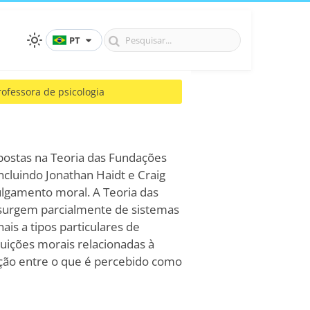
PT
rofessora de psicologia
ostas na Teoria das Fundações
ncluindo Jonathan Haidt e Craig
julgamento moral. A Teoria das
surgem parcialmente de sistemas
is a tipos particulares de
ntuições morais relacionadas à
inção entre o que é percebido como