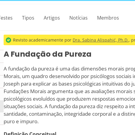
Testes
Tipos
Artigos
Notícias
Membros
Revisto academicamente por
Dra. Sabina Alispahić, Ph.D.
, p
A Fundação da Pureza
A fundação da pureza é uma das dimensões morais prop
Morais, um quadro desenvolvido por psicólogos sociais i
Joseph para explicar as bases psicológicas intuitivas do 
Fundações Morais argumenta que as avaliações morais 
psicológicos evoluídos que produzem respostas emociona
situações sociais. A fundação da pureza diz respeito a i
santidade, contaminação, integridade corporal e a dist
puro e impuro.
Definição Conceitual