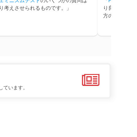
ェミニズムテスト
のいくつかの質問は
「
Political C
り考えさせられるものです。」
り良いと思え
方の次元をよ
筆しています。