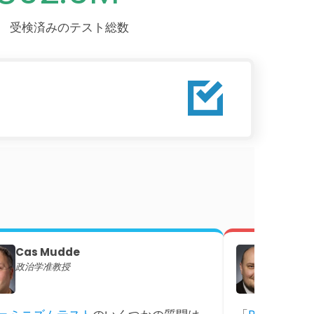
受検済みのテスト総数
Cas Mudde
Soren
政治学准教授
政治学