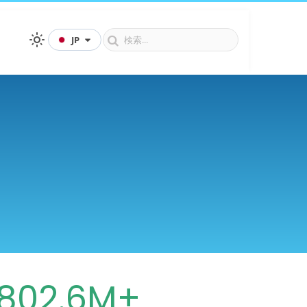
JP
802.6M+