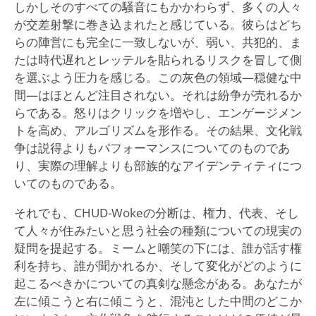
しかしそのすべての騒音にもかかわらず、多くの人々
が交差射撃に巻き込まれたと感じている。彼らはどち
らの陣営にも完全に一致しないが、弱い、共犯的、ま
たは時代遅れとレッテルを貼られるリスクを冒して側
を選ぶよう圧力を感じる。この灰色の領域—穏健な中
間—はほとんど注目されない。それは紛争が売れるか
らである。怒りはクリックを増やし、エンゲージメン
トを高め、アルゴリズムを形作る。その結果、文化戦
争は説得よりもパフォーマンスについてのものであ
り、実際の理解よりも部族的なアイデンティティにつ
いてのものである。
それでも、CHUD-Wokeの分断は、権力、代表、そし
て人々が住みたいと思う社会の種類についての現実の
疑問を提起する。ミームと嘲笑の下には、誰が話す権
利を持ち、誰が聞かれるか、そして変化がどのように
起こるべきかについての真剣な懸念がある。あなたが
左に傾こうと右に傾こうと、混沌とした中間のどこか