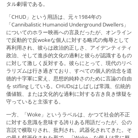
タル劇場である。
「CHUD」という用語は、元々1984年の
「Cannibalistic Humanoid Underground Dwellers」
についてのホラー映画への言及だったが、オンライン
で反動的で反wokeな個人に対する略式の侮辱として
再利用され、彼らは政治的正しさ、アイデンティティ
政治、そして進歩的文化の過剰と彼らが認識するもの
に対して激しく反対する。彼らにとって、現代のリベ
ラリズムは行き過ぎており、すべての個人的信念を道
徳的十字軍に変え、思想的純粋さのために言論の自由
を stifling している。CHUDsはしばしば常識、伝統的
価値観、または文化的な過剰に対する古き良き懐疑を
守っていると主張する。
一方、「Woke」というラベルは、かつて社会的不正
に対する意識を意味する誇りある用語だったが、公の
言説で横取りされ、批判され、武器化されてきた。そ
の最も戯画化された形で、「Woke」な個人は常に怒