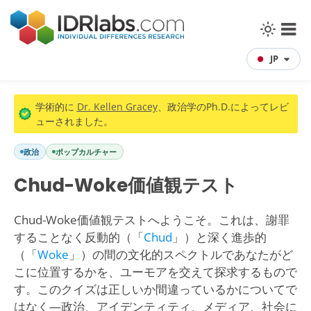
JP
学術的に
Dr. Kellen Gracey
、政治学のPh.D.によってレビ
ューされました。
政治
ポップカルチャー
Chud-Woke価値観テスト
Chud-Woke価値観テストへようこそ。これは、謝罪
することなく反動的（「
Chud
」）と深く進歩的
（「
Woke
」）の間の文化的スペクトルであなたがど
こに位置するかを、ユーモアを交えて探求するもので
す。このクイズは正しいか間違っているかについてで
はなく—政治、アイデンティティ、メディア、社会に