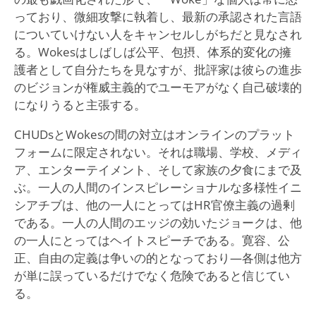
っており、微細攻撃に執着し、最新の承認された言語
についていけない人をキャンセルしがちだと見なされ
る。Wokesはしばしば公平、包摂、体系的変化の擁
護者として自分たちを見なすが、批評家は彼らの進歩
のビジョンが権威主義的でユーモアがなく自己破壊的
になりうると主張する。
CHUDsとWokesの間の対立はオンラインのプラット
フォームに限定されない。それは職場、学校、メディ
ア、エンターテイメント、そして家族の夕食にまで及
ぶ。一人の人間のインスピレーショナルな多様性イニ
シアチブは、他の一人にとってはHR官僚主義の過剰
である。一人の人間のエッジの効いたジョークは、他
の一人にとってはヘイトスピーチである。寛容、公
正、自由の定義は争いの的となっており—各側は他方
が単に誤っているだけでなく危険であると信じてい
る。