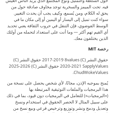
حول السلطة والتمثيل ونوع المجتمع الذي يريد الناس العيش
فيه. تحت الميمز والسخرية توجد مخاوف صادقة حول من
يحق له الكلام، ومن يُسمع، وكيف يجب أن يحدث التغيير.
سواء كنت تميل إلى اليسار أو اليمين أو إلى مكان ما في
الوسط الفوضوي، فإن التنقل في حروب الثقافة يعني تحديد
أي القيم تهم أكثر — وما أنت على استعداد لتحمله من أولئك
الذين يختلفون معك.
رخصة MIT
حقوق النشر (C) 2017-2019 8values حقوق النشر (C)
2020-2021 SapplyValues حقوق النشر (C) 2025-2026
ChudWokeValues.
يُمنح بموجبه الإذن، مجانًا، لأي شخص يحصل على نسخة من
هذا البرمجيات والملفات التوثيقية المرتبطة بها
(«البرمجيات») للتعامل في البرمجيات دون قيود، بما في ذلك
على سبيل المثال لا الحصر الحقوق في استخدام ونسخ
وتعديل ودمج ونشر وتوزيع وترخيص فرعي وبيع نسخ من