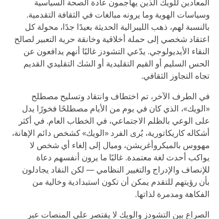
المعادين للويك الذين يهاجمون عادة الصحة السياسية
وسياسات الهوية وما يرونه مبالغات في الثقافة التقدمية.
بالنسبة لهم، ذهب الليبرالية الحديثة بعيدًا جدًا، محولة كل
اعتقاد شخصي إلى حملة أخلاقية وخانقة حرية التعبير لصالح
النقاء الأيديولوجي. يدّعي التشودز غالبًا أنهم يدافعون عن
الحس السليم أو القيم التقليدية أو الشك التقليدي القديم
تجاه التجاوز الثقافي.
في الطرف الآخر، تم اختطاف وانتقاد وتسليح مصطلح
«الويك»، الذي كان في يوم من الأيام مصطلحًا فخورًا يدل
على الوعي بالظلم الاجتماعي، في الخطاب العام. في أكثر
أشكاله كاريكاتورية، يُرى الفرد «الويك» كشخص دائم الإهانة،
مهووس بالميكروأغريشن، وميال إلى إلغاء أي شخص لا
يواكب أحدث لغة معتمدة. غالبًا ما يرون أنفسهم دعاة
للإنصاف والإدراج والتغيير النظامي — لكن النقاد يجادلون
بأن رؤيتهم للتقدم يمكن أن تكون استبدادية وخالية من
الفكاهة ومدمرة لذاتها.
الصراع بين التشودز والويك لا يقتصر على المنصات عبر