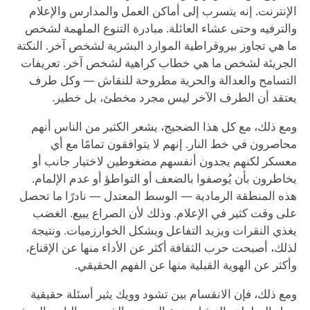
الإنترنت. إنه يتسرب إلى أماكن العمل والمدارس والإعلام
والترفيه وحتى عشاء العائلة. مبادرة التنوع الملهمة لشخص
ما هي تجاوز بيروقراطية الموارد البشرية لشخص آخر. النكتة
الجريئة لشخص ما هي خطاب كراهية لشخص آخر. تعريفات
التسامح والعدالة والحرية مطروحة للنقاش — وكل طرف
يعتقد أن الطرف الآخر ليس مجرد مخطئ، بل خطير.
ومع ذلك، مع كل هذا الضجيج، يشعر الكثير من الناس أنهم
محاصرون في خط النار. إنهم لا يتوافقون تمامًا مع أي
معسكر لكنهم يجدون أنفسهم مضغوطين لاختيار جانب أو
يخاطرون بأن يُوصفوا بالضعف أو التواطؤ أو عدم الإلمام.
هذه المنطقة الرمادية — الوسط المعتدل — نادرًا ما تحصل
على وقت كثير في الإعلام. وذلك لأن الصراع يبيع. الغضب
يغذي النقرات ويزيد التفاعل ويشكل الخوارزميات. ونتيجة
لذلك، أصبحت حرب الثقافة أكثر عن الأداء منها عن الإقناع،
وأكثر عن الهوية القبلية منها عن الفهم الحقيقي.
ومع ذلك، فإن الانقسام بين تشود وويك يثير أسئلة حقيقية