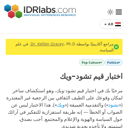
AR
مراجع أكاديميًا بواسطة
Dr. Kellen Gracey
، Ph.D. في علم
السياسة.
Pop Culture
Politics
اختبار قيم تشود-ويك
مرحبًا بك في اختبار قيم تشود-ويك، وهو استكشاف ساخر
لمكان وقوعك على الطيف الثقافي بين الرجعية غير المعتذرة
(«
تشود
») والتقدمية العميقة («
ويك
»). هذا الاختبار ليس عن
الصواب أو الخطأ — إنه طريقة استفزازية للتفكير في آرائك
حول السياسة والهوية والإعلام والمجتمع. أجب بصدق،
استمتع، ولا تأخذه
بجدية شديدة
.