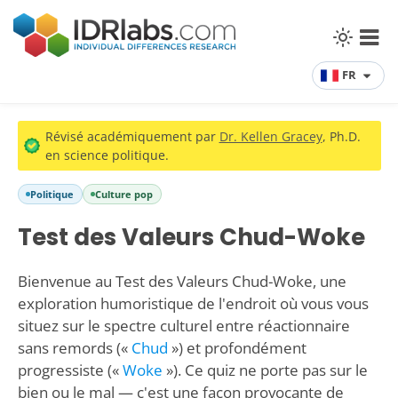
FR
Révisé académiquement par
Dr. Kellen Gracey
, Ph.D.
en science politique.
Politique
Culture pop
Test des Valeurs Chud-Woke
Bienvenue au Test des Valeurs Chud-Woke, une
exploration humoristique de l'endroit où vous vous
situez sur le spectre culturel entre réactionnaire
sans remords («
Chud
») et profondément
progressiste («
Woke
»). Ce quiz ne porte pas sur le
bien ou le mal — c'est une façon provocante de