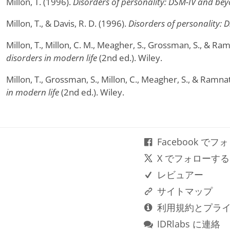
Millon, T. (1996).
Disorders of personality: DSM-IV and be
Millon, T., & Davis, R. D. (1996).
Disorders of personality:
Millon, T., Millon, C. M., Meagher, S., Grossman, S., & Ra
disorders in modern life
(2nd ed.). Wiley.
Millon, T., Grossman, S., Millon, C., Meagher, S., & Ramna
in modern life
(2nd ed.). Wiley.
Facebook で
X でフォローする
レビュアー
サイトマップ
利用規約とプラ
IDRlabs に連絡