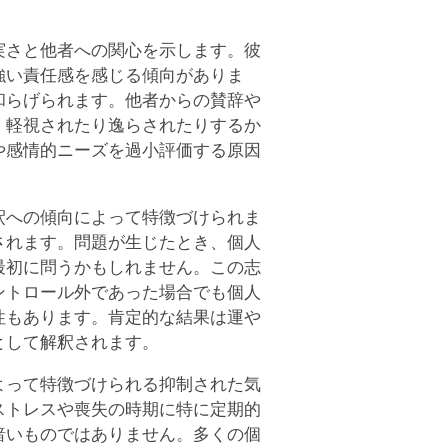
実さと他者への関心を示します。彼
強い責任感を感じる傾向がありま
和らげられます。他者からの賛辞や
、軽視されたり逸らされたりするか
や感情的ニーズを過小評価する原因
釈への傾向によって特徴づけられま
されます。問題が生じたとき、個人
最初に問うかもしれません。この志
ントロール外であった場合でも個人
性もあります。肯定的な結果は運や
として解釈されます。
よって特徴づけられる抑制された気
ストレスや喪失の時期に特に定期的
暗いものではありません。多くの個