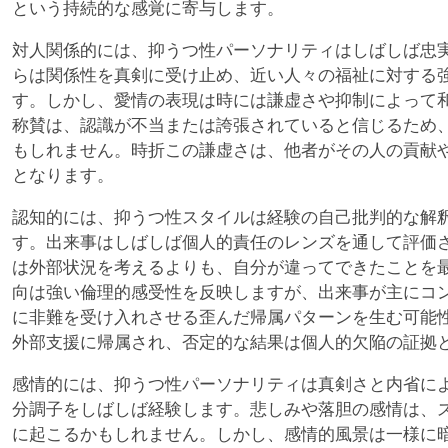
という持続的な感覚に寄与します。
対人関係的には、抑うつ性パーソナリティはしばしば忠
らは関係性を真剣に受け止め、近い人々の福祉に対する
す。しかし、愛情の表現は時には謙虚さや抑制によって
称賛は、認識が不当または誇張されていると信じるため
もしれません。時折この謙虚さは、他者がその人の貢献
となります。
認知的には、抑うつ性スタイルは経験の自己批判的な解
す。出来事はしばしば個人的責任のレンズを通して評価
は外部状況を考えるよりも、自分が違ってできたことを
向は強い倫理的感受性を反映しますが、出来事が主にコ
に非難を受け入れさせる歪んだ帰属パターンを生む可能
外部支援に帰属され、否定的な結果は個人的欠陥の証拠
感情的には、抑うつ性パーソナリティは真剣さと内省に
分調子をしばしば経験します。悲しみや落胆の感情は、
に起こるかもしれません。しかし、感情的風景は一様に