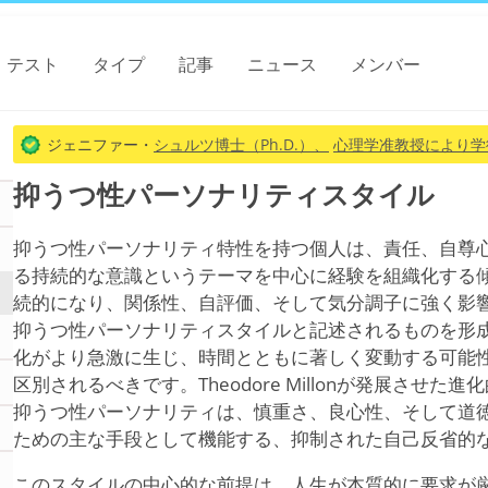
テスト
タイプ
記事
ニュース
メンバー
ジェニファー・
シュルツ博士（Ph.D.）、
心理学准教授により学
抑うつ性パーソナリティスタイル
抑うつ性パーソナリティ特性を持つ個人は、責任、自尊
る持続的な意識というテーマを中心に経験を組織化する
続的になり、関係性、自評価、そして気分調子に強く影
抑うつ性パーソナリティスタイルと記述されるものを形
化がより急激に生じ、時間とともに著しく変動する可能
区別されるべきです。Theodore Millonが発展させ
抑うつ性パーソナリティは、慎重さ、良心性、そして道
ための主な手段として機能する、抑制された自己反省的
このスタイルの中心的な前提は、人生が本質的に要求が