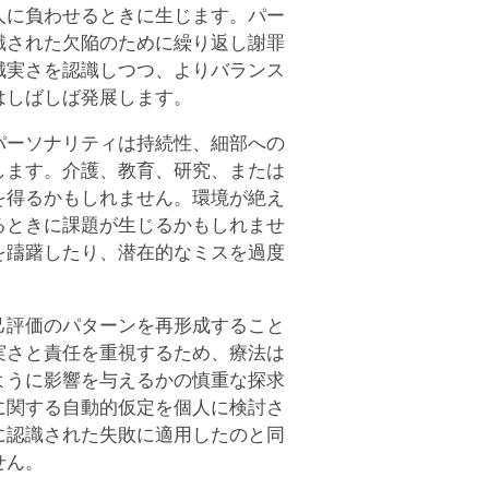
人に負わせるときに生じます。パー
識された欠陥のために繰り返し謝罪
誠実さを認識しつつ、よりバランス
はしばしば発展します。
パーソナリティは持続性、細部への
します。介護、教育、研究、または
を得るかもしれません。環境が絶え
るときに課題が生じるかもしれませ
を躊躇したり、潜在的なミスを過度
己評価のパターンを再形成すること
実さと責任を重視するため、療法は
ように影響を与えるかの慎重な探求
に関する自動的仮定を個人に検討さ
に認識された失敗に適用したのと同
せん。