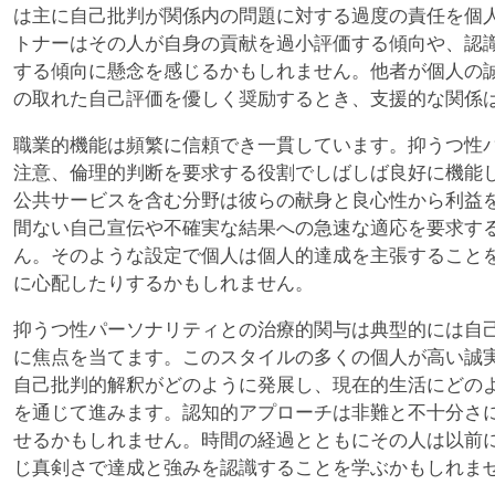
は主に自己批判が関係内の問題に対する過度の責任を個
トナーはその人が自身の貢献を過小評価する傾向や、認
する傾向に懸念を感じるかもしれません。他者が個人の
の取れた自己評価を優しく奨励するとき、支援的な関係
職業的機能は頻繁に信頼でき一貫しています。抑うつ性
注意、倫理的判断を要求する役割でしばしば良好に機能
公共サービスを含む分野は彼らの献身と良心性から利益
間ない自己宣伝や不確実な結果への急速な適応を要求す
ん。そのような設定で個人は個人的達成を主張すること
に心配したりするかもしれません。
抑うつ性パーソナリティとの治療的関与は典型的には自
に焦点を当てます。このスタイルの多くの個人が高い誠
自己批判的解釈がどのように発展し、現在的生活にどの
を通じて進みます。認知的アプローチは非難と不十分さ
せるかもしれません。時間の経過とともにその人は以前
じ真剣さで達成と強みを認識することを学ぶかもしれま