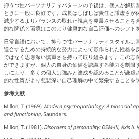
抑うつ性パーソナリティパターンの予後は、個人が解釈
ときに一般に良好です。成長はしばしば責任と謙虚さが
減少するよりバランスの取れた視点を発展させることを
的な関係と環境はこのより健康的な自己評価へのシフト
日常言語において、抑うつ性パーソナリティスタイルは
適合するための持続的な努力によって形作られた性格を
ではなく思慮深い慎重さを持って取り組みます。この志
ができますが、個人の自身の価値を認識する能力を制限
しにより、多くの個人は強みと達成を認めることが謙虚
的な性質がより慈悲深い自己理解の中で繁栄することを
参考文献
Millon, T. (1969).
Modern psychopathology: A biosocial ap
and functioning.
Saunders.
Millon, T. (1981).
Disorders of personality: DSM-III, Axis II.
W