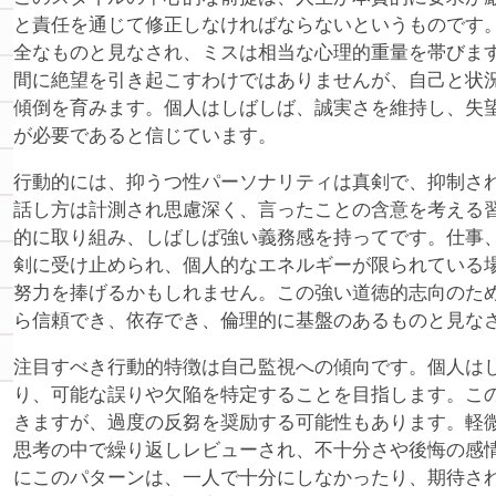
と責任を通じて修正しなければならないというものです
全なものと見なされ、ミスは相当な心理的重量を帯びま
間に絶望を引き起こすわけではありませんが、自己と状
傾倒を育みます。個人はしばしば、誠実さを維持し、失
が必要であると信じています。
行動的には、抑うつ性パーソナリティは真剣で、抑制さ
話し方は計測され思慮深く、言ったことの含意を考える
的に取り組み、しばしば強い義務感を持ってです。仕事
剣に受け止められ、個人的なエネルギーが限られている
努力を捧げるかもしれません。この強い道徳的志向のた
ら信頼でき、依存でき、倫理的に基盤のあるものと見な
注目すべき行動的特徴は自己監視への傾向です。個人は
り、可能な誤りや欠陥を特定することを目指します。こ
きますが、過度の反芻を奨励する可能性もあります。軽
思考の中で繰り返しレビューされ、不十分さや後悔の感
にこのパターンは、一人で十分にしなかったり、期待さ