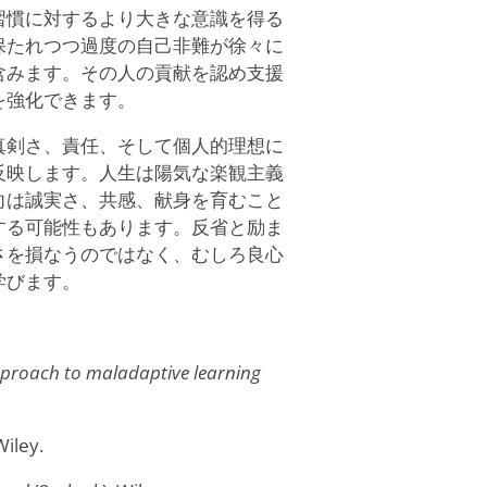
習慣に対するより大きな意識を得る
保たれつつ過度の自己非難が徐々に
含みます。その人の貢献を認め支援
を強化できます。
真剣さ、責任、そして個人的理想に
反映します。人生は陽気な楽観主義
向は誠実さ、共感、献身を育むこと
する可能性もあります。反省と励ま
さを損なうのではなく、むしろ良心
学びます。
proach to maladaptive learning
iley.