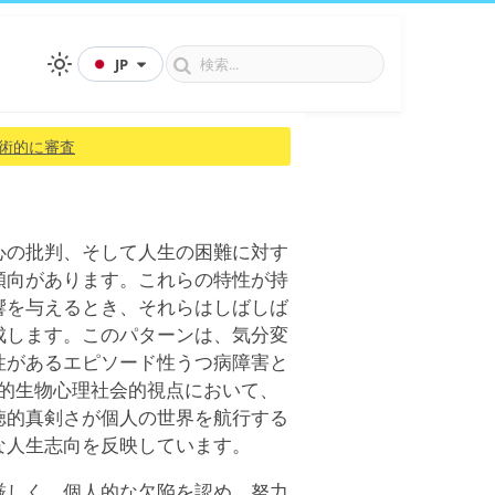
JP
術的に審査
心の批判、そして人生の困難に対す
傾向があります。これらの特性が持
響を与えるとき、それらはしばしば
成します。このパターンは、気分変
性があるエピソード性うつ病障害と
た進化的生物心理社会的視点において、
徳的真剣さが個人の世界を航行する
な人生志向を反映しています。
厳しく、個人的な欠陥を認め、努力