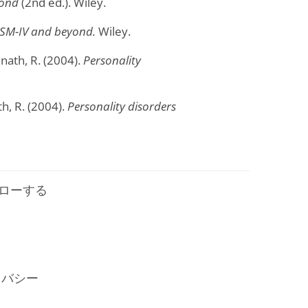
yond
(2nd ed.). Wiley.
 DSM-IV and beyond.
Wiley.
mnath, R. (2004).
Personality
th, R. (2004).
Personality disorders
フォローする
イバシー