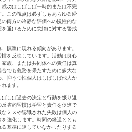
。成功はしばしば一時的または不完
す。この視点は必ずしもあらゆる瞬
況の両方の冷静な評価への慢性的な
望を避けるために怠惰に対する警戒
れ、慎重に現れる傾向があります。
習慣を反映しています。活動は良心
、家族、または共同体への責任は真
場合でも義務を果たすために多大な
め、抑うつ性個人はしばしば他人か
されます。
しばしば過去の決定と行動を振り返
の反省的習慣は学習と責任を促進で
微なミスや認識された失敗は個人の
情を強化します。時間の経過ととも
れる基準に達していなかったりする