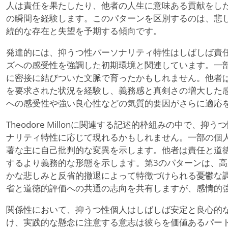
人は責任を果たしたり、他者の人生に意味ある貢献をし
の瞬間を経験します。このパターンを区別するのは、悲
続的な存在と失望を予期する傾向です。
発達的には、抑うつ性パーソナリティ特性はしばしば責
ズへの感受性を強調した初期環境と関連しています。一
に密接に結びついた文脈で育ったかもしれません。他者
を要求された状況を経験し、義務感と真剣さの増大した
への感受性や強い良心性などの気質的要因がさらに適応
Theodore Millonに関連する記述的枠組みの中で、
ナリティ特性に応じて現れるかもしれません。一部の個
著な主に自己批判的な変異を示します。他者は責任と道
するより義務的な形態を示します。第3のパターンは、
かな悲しみと反省的撤退によって特徴づけられる憂鬱な
省と道徳的評価への共通の志向を共有しますが、感情的
関係性において、抑うつ性個人はしばしば安定と良心的
け、実践的な懸念に注意する意志は彼らを価値あるパー