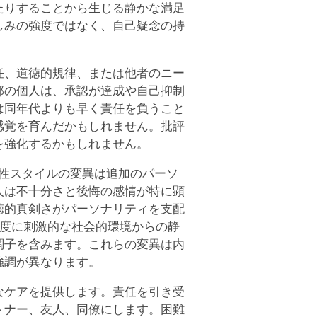
たりすることから生じる静かな満足
しみの強度ではなく、自己疑念の持
任、道徳的規律、または他者のニー
部の個人は、承認が達成や自己抑制
は同年代よりも早く責任を負うこと
感覚を育んだかもしれません。批評
を強化するかもしれません。
抑うつ性スタイルの変異は追加のパーソ
人は不十分さと後悔の感情が特に顕
徳的真剣さがパーソナリティを支配
高度に刺激的な社会的環境からの静
調子を含みます。これらの変異は内
強調が異なります。
なケアを提供します。責任を引き受
トナー、友人、同僚にします。困難