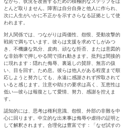
ながら、状況を改善するための積極的なステップをほ
とんど取りません。障害は自分自身と他人に作られ、
次に人生がいかに不正かを示すさらなる証拠として使
われます。
対人関係では、つながりは両価性、怨恨、受動攻撃的
戦術で満ちています。彼らは支援を求めてしがみつ
き、不機嫌な気分、皮肉、頑なな拒否、または意図的
な非効率で押しやる間で揺れ動きます。批判は間接的
に現れます：隠れた侮辱、裏返しの賛辞、無言の扱
い、目を回す、ため息。彼らは他人がある程度まで順
応しようと努力しても、永遠に感謝されず搾取されて
いると感じます。注意や助けの要求は高く、互恵性は
低い—彼らは報復として愛情、努力、感謝を控えま
す。
認知的には、思考は権利意識、怨恨、外部の非難を中
心に回ります。中立的な出来事は侮辱や虐待の証明と
して解釈されます。合理化は豊富です：「なぜ試すの