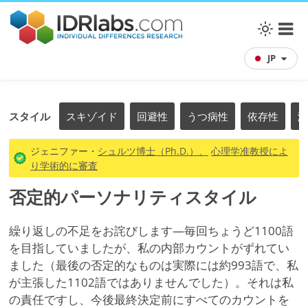
JP
スタイル
スキゾイド
回避性
うつ病性
依存性
演
ジェニファー・
シュルツ博士（Ph.D.）、
心理学准教授によ
り学術的に審査
否定的パーソナリティスタイル
繰り返しの不足をお詫びします—毎回ちょうど1100語
を目指していましたが、私の内部カウントがずれてい
ました（最後の否定的なものは実際には約993語で、私
が主張した1102語ではありませんでした）。それは私
の責任ですし、今後最終決定前にすべてのカウントを