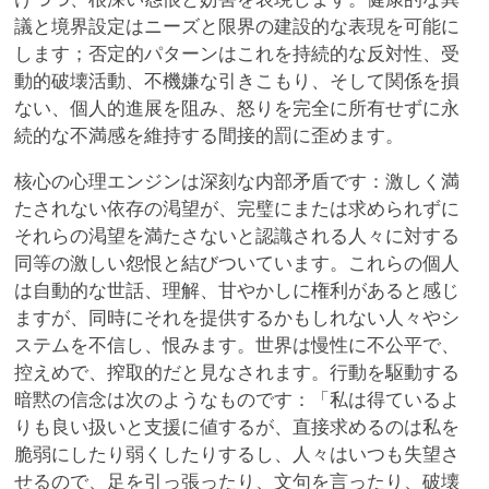
議と境界設定はニーズと限界の建設的な表現を可能に
します；否定的パターンはこれを持続的な反対性、受
動的破壊活動、不機嫌な引きこもり、そして関係を損
ない、個人的進展を阻み、怒りを完全に所有せずに永
続的な不満感を維持する間接的罰に歪めます。
核心の心理エンジンは深刻な内部矛盾です：激しく満
たされない依存の渇望が、完璧にまたは求められずに
それらの渇望を満たさないと認識される人々に対する
同等の激しい怨恨と結びついています。これらの個人
は自動的な世話、理解、甘やかしに権利があると感じ
ますが、同時にそれを提供するかもしれない人々やシ
ステムを不信し、恨みます。世界は慢性に不公平で、
控えめで、搾取的だと見なされます。行動を駆動する
暗黙の信念は次のようなものです：「私は得ているよ
りも良い扱いと支援に値するが、直接求めるのは私を
脆弱にしたり弱くしたりするし、人々はいつも失望さ
せるので、足を引っ張ったり、文句を言ったり、破壊