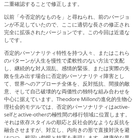
二重確認することで修正します。
以前「今否定的なものを」と尋ねられ、前のバージョ
ンが不足していたので、ここに適切な長さの修正され
完全に拡張されたバージョンです。この今回は近道な
しです。
否定的パーソナリティ特性を持つ人々、またはこれら
のパターンが人生を慢性で柔軟性のない方法で支配
し、継続的な対人混乱、感情的緊張、または実際の失
敗を生み出す場合に否定的パーソナリティ障害とし
て、世界へのアプローチ全体を、反対抵抗、間接的敵
意、そして自己破壊的な両価性の独特な組み合わせを
中心に据えています。Theodore Millonの進化的生物心
理社会的モデルでは、否定的パーソナリティはactive-
selfとactive-otherの極性間の移行領域に位置します。
それは依存スタイルの順応と反社会的なような反抗を
融合させますが、対立し、内向きの形で直接対決を避
けつつ、根深い怨恨と妨害を表現します。健康的な異