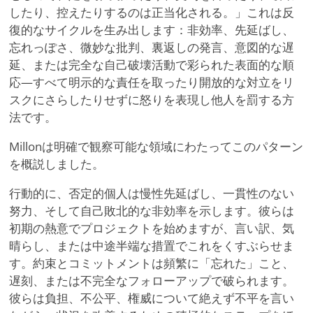
したり、控えたりするのは正当化される。」これは反
復的なサイクルを生み出します：非効率、先延ばし、
忘れっぽさ、微妙な批判、裏返しの発言、意図的な遅
延、または完全な自己破壊活動で彩られた表面的な順
応—すべて明示的な責任を取ったり開放的な対立をリ
スクにさらしたりせずに怒りを表現し他人を罰する方
法です。
Millonは明確で観察可能な領域にわたってこのパターン
を概説しました。
行動的に、否定的個人は慢性先延ばし、一貫性のない
努力、そして自己敗北的な非効率を示します。彼らは
初期の熱意でプロジェクトを始めますが、言い訳、気
晴らし、または中途半端な措置でこれをくすぶらせま
す。約束とコミットメントは頻繁に「忘れた」こと、
遅刻、または不完全なフォローアップで破られます。
彼らは負担、不公平、権威について絶えず不平を言い