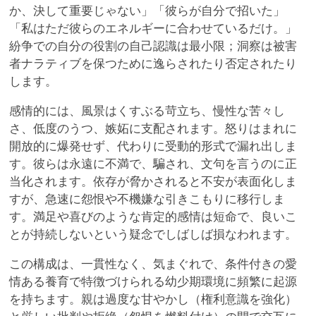
か、決して重要じゃない」「彼らが自分で招いた」
「私はただ彼らのエネルギーに合わせているだけ。」
紛争での自分の役割の自己認識は最小限；洞察は被害
者ナラティブを保つために逸らされたり否定されたり
します。
感情的には、風景はくすぶる苛立ち、慢性な苦々し
さ、低度のうつ、嫉妬に支配されます。怒りはまれに
開放的に爆発せず、代わりに受動的形式で漏れ出しま
す。彼らは永遠に不満で、騙され、文句を言うのに正
当化されます。依存が脅かされると不安が表面化しま
すが、急速に怨恨や不機嫌な引きこもりに移行しま
す。満足や喜びのような肯定的感情は短命で、良いこ
とが持続しないという疑念でしばしば損なわれます。
この構成は、一貫性なく、気まぐれで、条件付きの愛
情ある養育で特徴づけられる幼少期環境に頻繁に起源
を持ちます。親は過度な甘やかし（権利意識を強化）