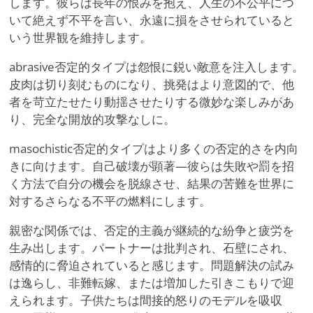
します。彼らは長年の恨みを抱え、人生の不公平につ
いて絶えず不平を言い、永遠に損をさせられていると
いう世界観を維持します。
abrasive否定的タイプは怨恨に鋭い敵意を注入します。
皮肉は切り刻むものになり、挑発はより意図的で、他
者を苛立たせたり動揺させたりする微妙な楽しみがあ
り、完全な開放的攻撃なしに。
masochistic否定的タイプはより多くの否定的さを内向
きに向けます。自己破壊が顕著—彼らは失敗や罰を招
く方法で自分の機会を脱線させ、結果の苦難を世界に
対するさらなる不平の燃料にします。
親密な関係では、否定的主義が継続的な紛争と疲労を
生み出します。パートナーは批判され、石壁にされ、
感情的に脅迫されていると感じます。問題解決の試み
は逸らし、非難転嫁、または増加した引きこもりで迎
えられます。子供たちは間接的怒りのモデルを吸収