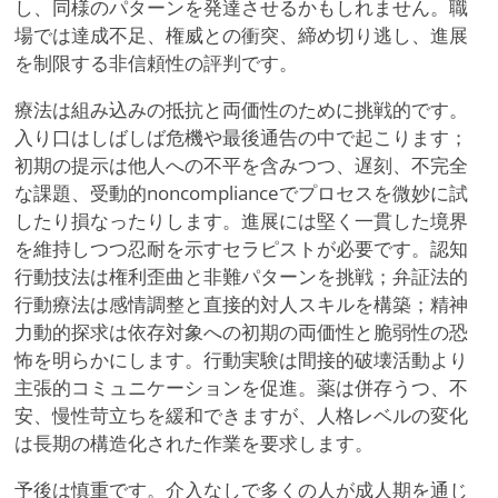
し、同様のパターンを発達させるかもしれません。職
場では達成不足、権威との衝突、締め切り逃し、進展
を制限する非信頼性の評判です。
療法は組み込みの抵抗と両価性のために挑戦的です。
入り口はしばしば危機や最後通告の中で起こります；
初期の提示は他人への不平を含みつつ、遅刻、不完全
な課題、受動的noncomplianceでプロセスを微妙に試
したり損なったりします。進展には堅く一貫した境界
を維持しつつ忍耐を示すセラピストが必要です。認知
行動技法は権利歪曲と非難パターンを挑戦；弁証法的
行動療法は感情調整と直接的対人スキルを構築；精神
力動的探求は依存対象への初期の両価性と脆弱性の恐
怖を明らかにします。行動実験は間接的破壊活動より
主張的コミュニケーションを促進。薬は併存うつ、不
安、慢性苛立ちを緩和できますが、人格レベルの変化
は長期の構造化された作業を要求します。
予後は慎重です。介入なしで多くの人が成人期を通じ