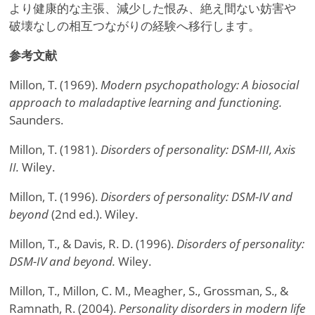
より健康的な主張、減少した恨み、絶え間ない妨害や
破壊なしの相互つながりの経験へ移行します。
参考文献
Millon, T. (1969).
Modern psychopathology: A biosocial
approach to maladaptive learning and functioning.
Saunders.
Millon, T. (1981).
Disorders of personality: DSM-III, Axis
II.
Wiley.
Millon, T. (1996).
Disorders of personality: DSM-IV and
beyond
(2nd ed.). Wiley.
Millon, T., & Davis, R. D. (1996).
Disorders of personality:
DSM-IV and beyond.
Wiley.
Millon, T., Millon, C. M., Meagher, S., Grossman, S., &
Ramnath, R. (2004).
Personality disorders in modern life