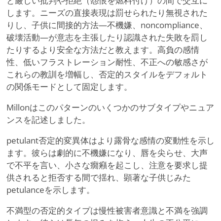
と厳しい批判や拒絶（怨恨を燃料付け）の間で交互に
します。ニーズの直接表現は罰せられたり無視された
りし、子供に間接的方法—不機嫌、noncompliance、
破壊活動—が意志を主張したり認識された失敗を罰し
たりするより安全な方法だと教えます。高負の感情
性、低いフラストレーション耐性、不正への敏感さが
これらの教訓を増幅し、否定的スタイルをデフォルト
の関係モードとして固定します。
Millonはこのパターンのいくつかのサブタイプやニュア
ンスを記述しました。
petulant否定的変異体はより露骨な感情の変動性を示し
ます。彼らは劇的に不機嫌になり、唇を尖らせ、大声
で不平を言い、小さな癇癪を起こし、注意を要求し提
供されると拒否する間で揺れ、顕著な子供じみた
petulanceを示します。
不満型の否定的タイプは慢性被害者意識と不満を強調