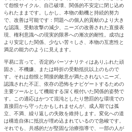
て怨恨サイクル、自己破壊、関係的不安定に閉じ込め
られたままです。しかし、本物の動機と持続的努力
で、改善は可能です：問題への個人的貢献のより大き
な認識、受動攻撃の減少、ニーズの改善された直接表
現、権利意識への現実的限界への漸次的耐性。成功は
より安定した関係、少ない苦々しさ、本物の互恵性と
満足の能力のように見えます。
平易に言って、否定的パーソナリティはありふれた頑
固さ、不機嫌、または時折の受動抵抗以上のもので
す。それは怨恨と間接的敵意が満たされないニーズ、
認識された不正、依存の恐怖をナビゲートするための
主要ツールとして機能する深く根付いた関係的姿勢で
す。この適応はかつて混沌としたり懲罰的な環境での
直接罰から守ったかもしれませんが、成人期では孤
立、不満、繰り返しの失敗を維持します。変化への道
は構造自体に抵抗が埋め込まれているので急峻です。
それでも、共感的だが堅固な治療指導で、一部の人が