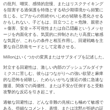
の批判、嘲笑、感情的怠慢、またはリスクテイキング
を阻害する過保護を特徴とする幼少期環境から頻繁に
生じる。ピアからの拒絶やいじめが経験を悪化させる
かもしれない。子どもは、目立つこと＝危険、親密さ
＝傷害、安全＝不可視性または自己隠蔽というメッセ
ージを内面化する。気質的に抑制されたり高度に敏感
な気質が、これらの条件と相互作用し、回避戦略を主
要な自己防衛モードとして定着させる。
Millonはいくつかの変異またはサブタイプを記述した。
対立する回避性は、激しい内部のプッシュプルダイナ
ミクスに苦しむ。彼らはつながりへの強い欲望と麻痺
的な恐怖を経験し、ためらいがちな接近の後に急速な
撤退、関係での両価性、または不安が圧倒すると受動
攻撃的な反応を引き起こす。
過敏な回避性は、どんな非難の兆候にも極めて敏感で
ある。些細なコメント、表情、または沈黙が拒絶の証