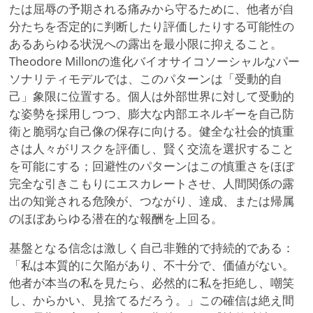
たは屈辱の予期される痛みから守るために、他者が自
分たちを否定的に判断したり評価したりする可能性の
あるあらゆる状況への露出を最小限に抑えること。
Theodore Millonの進化バイオサイコソーシャルなパー
ソナリティモデルでは、このパターンは「受動的自
己」象限に位置する。個人は外部世界に対して受動的
な姿勢を採用しつつ、膨大な内部エネルギーを自己防
衛と脆弱な自己像の保存に向ける。健全な社会的慎重
さは人々がリスクを評価し、賢く交流を選択すること
を可能にする；回避性のパターンはこの慎重さをほぼ
完全な引きこもりにエスカレートさせ、人間関係の露
出の知覚される危険が、つながり、達成、または帰属
のほぼあらゆる潜在的な報酬を上回る。
基盤となる信念は激しく自己非難的で持続的である：
「私は本質的に欠陥があり、不十分で、価値がない。
他者が本当の私を見たら、必然的に私を拒絶し、嘲笑
し、からかい、見捨てるだろう。」この確信は絶え間