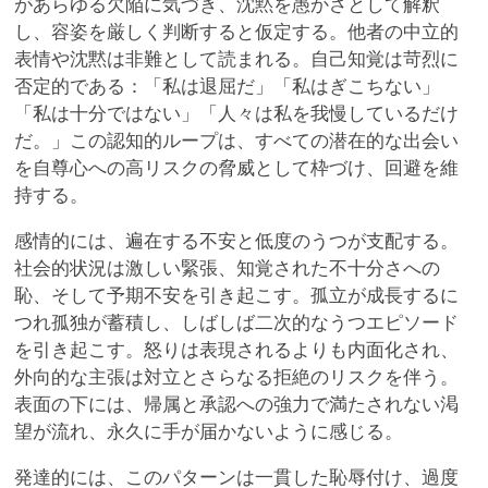
があらゆる欠陥に気づき、沈黙を愚かさとして解釈
し、容姿を厳しく判断すると仮定する。他者の中立的
表情や沈黙は非難として読まれる。自己知覚は苛烈に
否定的である：「私は退屈だ」「私はぎこちない」
「私は十分ではない」「人々は私を我慢しているだけ
だ。」この認知的ループは、すべての潜在的な出会い
を自尊心への高リスクの脅威として枠づけ、回避を維
持する。
感情的には、遍在する不安と低度のうつが支配する。
社会的状況は激しい緊張、知覚された不十分さへの
恥、そして予期不安を引き起こす。孤立が成長するに
つれ孤独が蓄積し、しばしば二次的なうつエピソード
を引き起こす。怒りは表現されるよりも内面化され、
外向的な主張は対立とさらなる拒絶のリスクを伴う。
表面の下には、帰属と承認への強力で満たされない渇
望が流れ、永久に手が届かないように感じる。
発達的には、このパターンは一貫した恥辱付け、過度