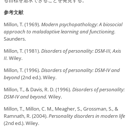
る目標を追求できることを発見する。
参考文献
Millon, T. (1969).
Modern psychopathology: A biosocial
approach to maladaptive learning and functioning.
Saunders.
Millon, T. (1981).
Disorders of personality: DSM-III, Axis
II.
Wiley.
Millon, T. (1996).
Disorders of personality: DSM-IV and
beyond
(2nd ed.). Wiley.
Millon, T., & Davis, R. D. (1996).
Disorders of personality:
DSM-IV and beyond.
Wiley.
Millon, T., Millon, C. M., Meagher, S., Grossman, S., &
Ramnath, R. (2004).
Personality disorders in modern life
(2nd ed.). Wiley.