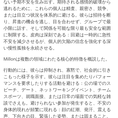
ない予期不安を生み出す。期待される感情的破壊から
逃れるために、これらの個人は精査、親密さ、競争、
または目立つ状況を体系的に避ける。彼らは招待を断
り、昇進の機会を逃し、目を合わせず、グループで最
小限に話す、そして関係を可能な限り最も安全な範囲
に制限する。皮肉は深刻である：回避は一時的に急性
不安を減少させるが、個人的欠陥の信念を強化する深
い慢性孤独を永続させる。
Millonは複数の領域にわたる核心的特徴を概説した。
行動的には、彼らは抑制され、寡黙で、社会的に引き
こもった様子を示す。彼らは注目を集めたりパフォー
マンスを要求したりする活動を避ける：公の場でのス
ピーチ、デート、ネットワーキングイベント、チーム
スポーツ、就職面接、または日常の場面での気軽な雑
談でさえも。避けられない参加が発生すると、不安の
身体的現れが頻繁に現れる：顔の紅潮、発汗、震える
声、下向きの目、緊張した姿勢、または固まること。