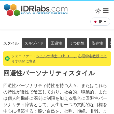
JP
スタイル
スキゾイド
回避性
うつ病性
依存性
演
ジェニファー・
シュルツ博士（Ph.D.）、
心理学准教授によ
り学術的に審査
回避性パーソナリティスタイル
回避性パーソナリティ特性を持つ人々、またはこれら
の特性が慢性で硬直しており、社会的、職業的、また
は個人的機能に深刻に制限を加える場合に回避性パー
ソナリティ障害として、人生を一つの支配的な目標を
中心に構築する：脆い自己を、批判、拒絶、非難、ま