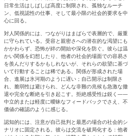
日常生活はしばしば高度に制限され、孤独なルーチ
ン、低視認性の仕事、そして最小限の社会的要求を中
心に回る。
対人関係的には、つながりはまばらで表層的で、厳重
に守られている。受容と親密さへの潜在的な渇望にも
かかわらず、恐怖が絆の開始や深化を防ぐ。彼らは温
かい関係を幻想したり、他者の社会的場面での容易さ
を羨んだりするかもしれないが、それらの欲望に基づ
いて行動することは稀である。関係が形成された場
合、進展は氷河期のように遅い；自己開示は制限さ
れ、脆弱性は避けられ、どんな非難の兆候も急激な撤
退や完全な断絶を引き起こす。拒絶感受性は鋭く——
中立的または軽度に曖昧なフィードバックでさえ、不
価値の確認のように感じる。
認知的には、注意が自己批判と最悪の場合の社会的シ
ナリオに固定される。彼らは交流を破局化する：他者