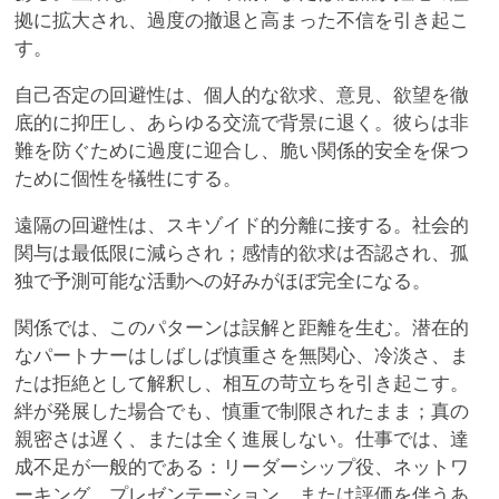
拠に拡大され、過度の撤退と高まった不信を引き起こ
す。
自己否定の回避性は、個人的な欲求、意見、欲望を徹
底的に抑圧し、あらゆる交流で背景に退く。彼らは非
難を防ぐために過度に迎合し、脆い関係的安全を保つ
ために個性を犠牲にする。
遠隔の回避性は、スキゾイド的分離に接する。社会的
関与は最低限に減らされ；感情的欲求は否認され、孤
独で予測可能な活動への好みがほぼ完全になる。
関係では、このパターンは誤解と距離を生む。潜在的
なパートナーはしばしば慎重さを無関心、冷淡さ、ま
たは拒絶として解釈し、相互の苛立ちを引き起こす。
絆が発展した場合でも、慎重で制限されたまま；真の
親密さは遅く、または全く進展しない。仕事では、達
成不足が一般的である：リーダーシップ役、ネットワ
ーキング、プレゼンテーション、または評価を伴うあ