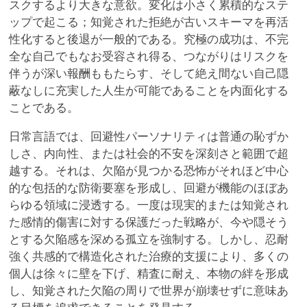
スクするより大きな意欲。変化は小さく累積的なステ
ップで起こる；知覚された拒絶が古いスキーマを再活
性化すると後退が一般的である。究極の成功は、不完
全な自己でもなお受容され得る、つながりはリスクを
伴うが深い報酬ももたらす、そして絶え間ない自己隠
蔽なしに充実した人生が可能であることを内面化する
ことである。
日常言語では、回避性パーソナリティは普通の恥ずか
しさ、内向性、または社会的不安を深刻さと範囲で超
越する。それは、欠陥が見つかる恐怖がそれほど中心
的な包括的な防衛要塞を形成し、回避が機能のほぼあ
らゆる領域に浸透する。一度は現実的または知覚され
た感情的傷害に対する保護だった戦略が、今や隠そう
とする欠陥感を深める孤立を強制する。しかし、忍耐
強く共感的で構造化された治療的支援により、多くの
個人は徐々に壁を下げ、精査に耐え、本物の絆を形成
し、知覚された欠陥の周りで世界が崩壊せずに意味あ