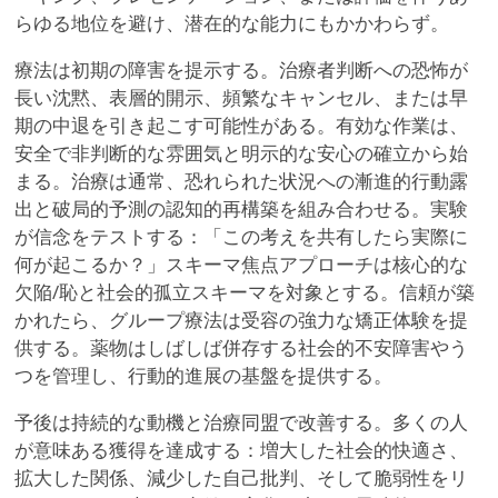
らゆる地位を避け、潜在的な能力にもかかわらず。
療法は初期の障害を提示する。治療者判断への恐怖が
長い沈黙、表層的開示、頻繁なキャンセル、または早
期の中退を引き起こす可能性がある。有効な作業は、
安全で非判断的な雰囲気と明示的な安心の確立から始
まる。治療は通常、恐れられた状況への漸進的行動露
出と破局的予測の認知的再構築を組み合わせる。実験
が信念をテストする：「この考えを共有したら実際に
何が起こるか？」スキーマ焦点アプローチは核心的な
欠陥/恥と社会的孤立スキーマを対象とする。信頼が築
かれたら、グループ療法は受容の強力な矯正体験を提
供する。薬物はしばしば併存する社会的不安障害やう
つを管理し、行動的進展の基盤を提供する。
予後は持続的な動機と治療同盟で改善する。多くの人
が意味ある獲得を達成する：増大した社会的快適さ、
拡大した関係、減少した自己批判、そして脆弱性をリ