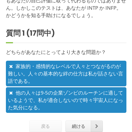
もあなたの自己評価に取って代わるものではありませ
ん。しかしこのテストは、あなたが INTP か INFP。
かどうかを知る手助けになるでしょう。
質問
1
(17問中)
どちらがあなたにとってより大きな問題か？
家族的・感情的なレベルで人々とつながるのが
難しい。人々の基本的な絆の仕方は私が話さない言
語である。
他の人々は9-5の企業ゾンビのルーチンに適して
いるようで、私が適合しないので時々宇宙人になっ
た気分になる。
戻る
続ける