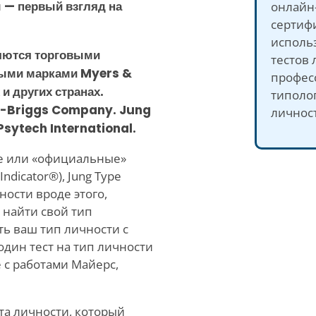
ы — первый взгляд на
онлайн-
сертиф
исполь
яются торговыми
тестов 
выми марками Myers &
профес
и других странах.
типоло
s-Briggs Company. Jung
личнос
Psytech International.
ые или «официальные»
ndicator®), Jung Type
ности вроде этого,
 найти свой тип
ть ваш тип личности с
дин тест на тип личности
 с работами Майерс,
та личности, который