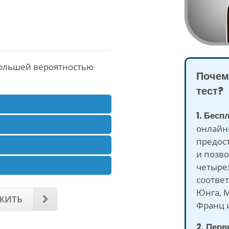
 большей вероятностью
Почем
тест?
1. Бесп
онлайн-
предост
и позво
четыре
соответ
Юнга, М
ЖИТЬ
Франц и
2. Перв