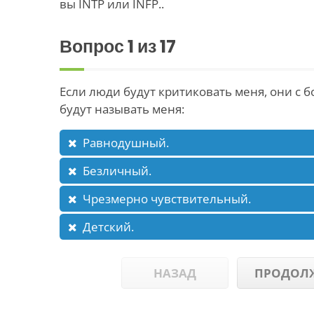
вы INTP или INFP..
Вопрос
1
из 17
Если люди будут критиковать меня, они с
будут называть меня:
Равнодушный.
Безличный.
Чрезмерно чувствительный.
Детский.
НАЗАД
ПРОДОЛ