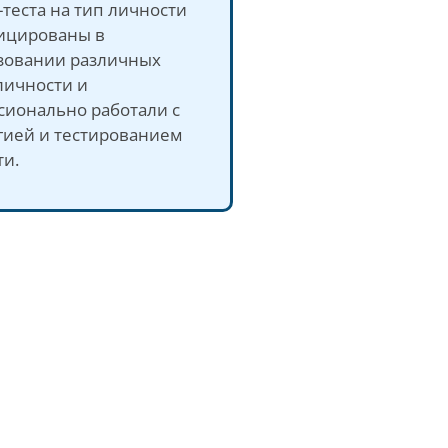
теста на тип личности
ицированы в
зовании различных
личности и
сионально работали с
гией и тестированием
ти.