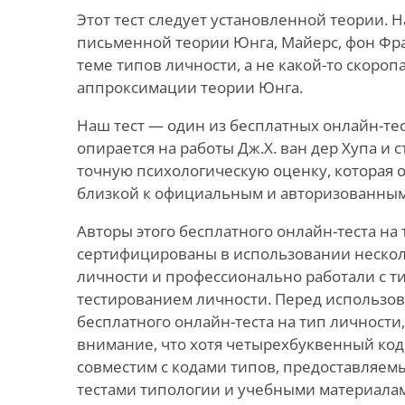
Этот тест следует установленной теории. Н
письменной теории Юнга, Майерс, фон Фра
теме типов личности, а не какой-то скоро
аппроксимации теории Юнга.
Наш тест — один из бесплатных онлайн-тес
опирается на работы Дж.Х. ван дер Хупа и 
точную психологическую оценку, которая 
близкой к официальным и авторизованным 
Авторы этого бесплатного онлайн-теста на
сертифицированы в использовании нескол
личности и профессионально работали с т
тестированием личности. Перед использо
бесплатного онлайн-теста на тип личности
внимание, что хотя четырехбуквенный код
совместим с кодами типов, предоставля
тестами типологии и учебными материалами