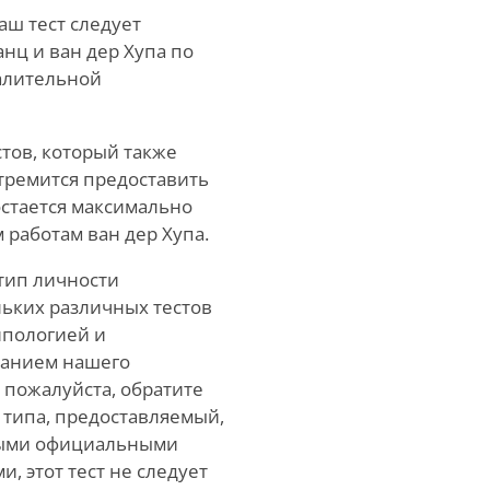
аш тест следует
нц и ван дер Хупа по
палительной
тов, который также
стремится предоставить
остается максимально
работам ван дер Хупа.
 тип личности
ьких различных тестов
ипологией и
ванием нашего
, пожалуйста, обратите
 типа, предоставляемый,
емыми официальными
, этот тест не следует