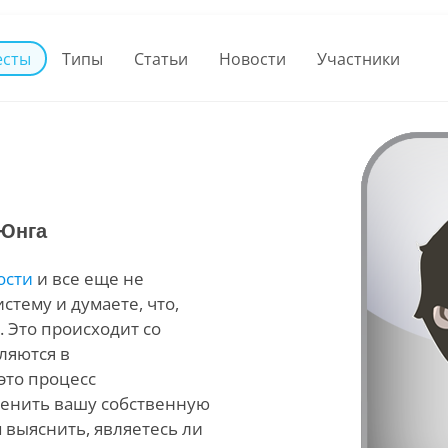
есты
Типы
Статьи
Новости
Участники
 Юнга
ости
и все еще не
стему и думаете, что,
. Это происходит со
ляются в
это процесс
аменить вашу собственную
 выяснить, являетесь ли