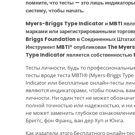
помните, что тесты — это лишь индикатор
систему, чтобы начать.
Myers-Briggs Type Indicator и MBTI явл
марками или зарегистрированными торго
Briggs Foundation в Соединенных Штатах 
Инструмент MBTI® опубликован The Myer
Type Indicator является собственностью 
Тесты личности, будь то профессиональн
тесты вроде теста MBTI® (Myers-Briggs Type I
Indicator или бесплатные онлайн-тесты лич
являются индикаторами, чтобы помочь вам
личности. Ни один тест не может обозначи
полной точностью или надежностью, и ни о
не может заменить глубокое ознакомление
Бриггс, фон Франц, ван дер Хуп и Юнга.
Как издатели этого бесплатного онлайн-тес