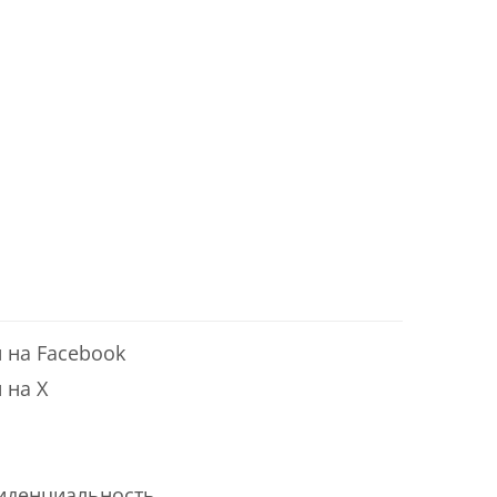
 на Facebook
 на X
иденциальность