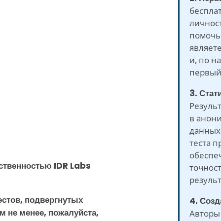
бесплат
личност
помочь
являете
и, по н
первый 
3. Стат
Результ
в анон
данных.
теста п
обеспе
бственностью IDR Labs
точнос
результ
естов, подвергнутых
4. Соз
м не менее, пожалуйста,
Авторы 