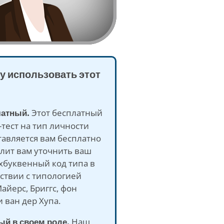
у использовать этот
латный.
Этот бесплатный
тест на тип личности
авляется вам бесплатно
лит вам уточнить ваш
хбуквенный код типа в
ствии с типологией
айерс, Бриггс, фон
 ван дер Хупа.
ый в своем роде.
Наш