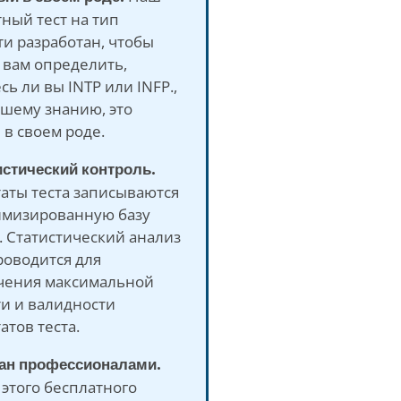
ный тест на тип
и разработан, чтобы
 вам определить,
сь ли вы INTP или INFP.,
ашему знанию, это
в своем роде.
истический контроль.
аты теста записываются
имизированную базу
 Статистический анализ
роводится для
чения максимальной
ти и валидности
атов теста.
дан профессионалами.
этого бесплатного