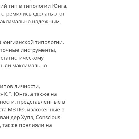
ий тип в типологии Юнга,
ы стремились сделать этот
 максимально надежным,
а юнгианской типологии,
 точные инструменты,
 статистическому
 были максимально
ипов личности,
К.Г. Юнга, а также на
чности, представленные в
еста MBTI®, изложенные в
ы ван дер Хупа, Conscious
, также повлияли на