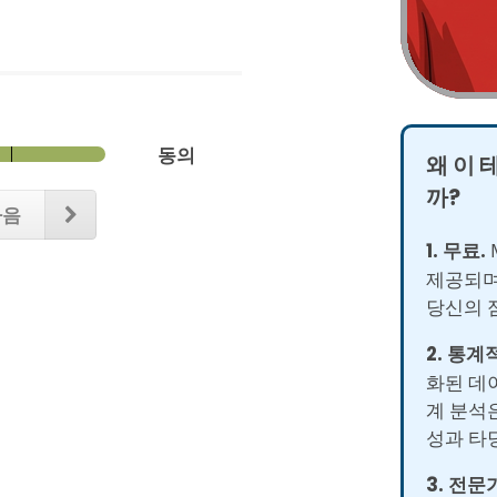
동의
왜 이 
까?
다음
1. 무료.
M
제공되며
당신의 
2. 통계
화된 데
계 분석
성과 타
3. 전문