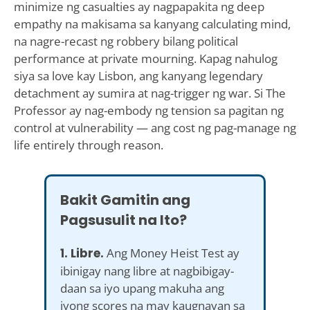
minimize ng casualties ay nagpapakita ng deep
empathy na makisama sa kanyang calculating mind,
na nagre-recast ng robbery bilang political
performance at private mourning. Kapag nahulog
siya sa love kay Lisbon, ang kanyang legendary
detachment ay sumira at nag-trigger ng war. Si The
Professor ay nag-embody ng tension sa pagitan ng
control at vulnerability — ang cost ng pag-manage ng
life entirely through reason.
Bakit Gamitin ang
Pagsusulit na Ito?
1. Libre.
Ang Money Heist Test ay
ibinigay nang libre at nagbibigay-
daan sa iyo upang makuha ang
iyong scores na may kaugnayan sa