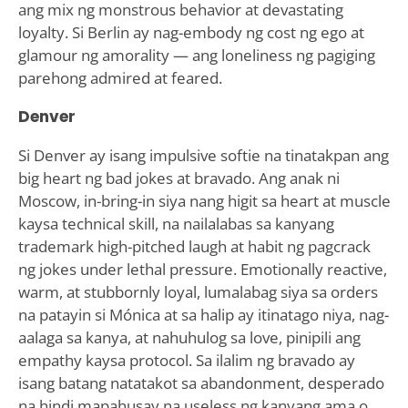
ang mix ng monstrous behavior at devastating
loyalty. Si Berlin ay nag-embody ng cost ng ego at
glamour ng amorality — ang loneliness ng pagiging
parehong admired at feared.
Denver
Si Denver ay isang impulsive softie na tinatakpan ang
big heart ng bad jokes at bravado. Ang anak ni
Moscow, in-bring-in siya nang higit sa heart at muscle
kaysa technical skill, na nailalabas sa kanyang
trademark high-pitched laugh at habit ng pagcrack
ng jokes under lethal pressure. Emotionally reactive,
warm, at stubbornly loyal, lumalabag siya sa orders
na patayin si Mónica at sa halip ay itinatago niya, nag-
aalaga sa kanya, at nahuhulog sa love, pinipili ang
empathy kaysa protocol. Sa ilalim ng bravado ay
isang batang natatakot sa abandonment, desperado
na hindi mapahusay na useless ng kanyang ama o