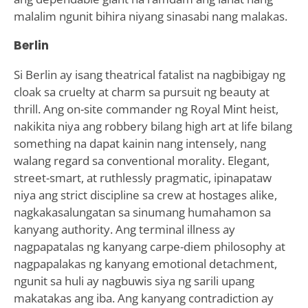
malalim ngunit bihira niyang sinasabi nang malakas.
Berlin
Si Berlin ay isang theatrical fatalist na nagbibigay ng
cloak sa cruelty at charm sa pursuit ng beauty at
thrill. Ang on-site commander ng Royal Mint heist,
nakikita niya ang robbery bilang high art at life bilang
something na dapat kainin nang intensely, nang
walang regard sa conventional morality. Elegant,
street-smart, at ruthlessly pragmatic, ipinapataw
niya ang strict discipline sa crew at hostages alike,
nagkakasalungatan sa sinumang humahamon sa
kanyang authority. Ang terminal illness ay
nagpapatalas ng kanyang carpe-diem philosophy at
nagpapalakas ng kanyang emotional detachment,
ngunit sa huli ay nagbuwis siya ng sarili upang
makatakas ang iba. Ang kanyang contradiction ay