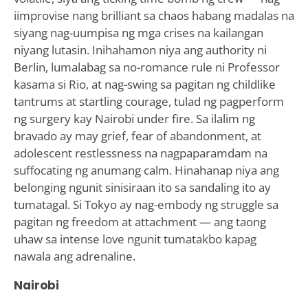
iimprovise nang brilliant sa chaos habang madalas na
siyang nag-uumpisa ng mga crises na kailangan
niyang lutasin. Inihahamon niya ang authority ni
Berlin, lumalabag sa no-romance rule ni Professor
kasama si Rio, at nag-swing sa pagitan ng childlike
tantrums at startling courage, tulad ng pagperform
ng surgery kay Nairobi under fire. Sa ilalim ng
bravado ay may grief, fear of abandonment, at
adolescent restlessness na nagpaparamdam na
suffocating ng anumang calm. Hinahanap niya ang
belonging ngunit sinisiraan ito sa sandaling ito ay
tumatagal. Si Tokyo ay nag-embody ng struggle sa
pagitan ng freedom at attachment — ang taong
uhaw sa intense love ngunit tumatakbo kapag
nawala ang adrenaline.
Nairobi