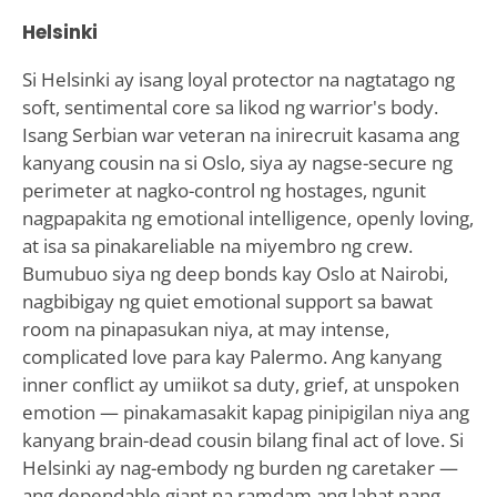
Helsinki
Si Helsinki ay isang loyal protector na nagtatago ng
soft, sentimental core sa likod ng warrior's body.
Isang Serbian war veteran na inirecruit kasama ang
kanyang cousin na si Oslo, siya ay nagse-secure ng
perimeter at nagko-control ng hostages, ngunit
nagpapakita ng emotional intelligence, openly loving,
at isa sa pinakareliable na miyembro ng crew.
Bumubuo siya ng deep bonds kay Oslo at Nairobi,
nagbibigay ng quiet emotional support sa bawat
room na pinapasukan niya, at may intense,
complicated love para kay Palermo. Ang kanyang
inner conflict ay umiikot sa duty, grief, at unspoken
emotion — pinakamasakit kapag pinipigilan niya ang
kanyang brain-dead cousin bilang final act of love. Si
Helsinki ay nag-embody ng burden ng caretaker —
ang dependable giant na ramdam ang lahat nang