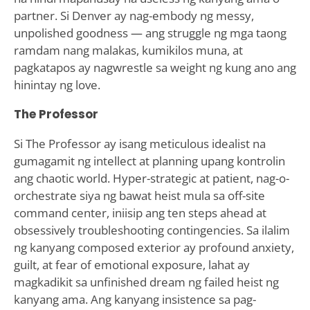
partner. Si Denver ay nag-embody ng messy,
unpolished goodness — ang struggle ng mga taong
ramdam nang malakas, kumikilos muna, at
pagkatapos ay nagwrestle sa weight ng kung ano ang
hinintay ng love.
The Professor
Si The Professor ay isang meticulous idealist na
gumagamit ng intellect at planning upang kontrolin
ang chaotic world. Hyper-strategic at patient, nag-o-
orchestrate siya ng bawat heist mula sa off-site
command center, iniisip ang ten steps ahead at
obsessively troubleshooting contingencies. Sa ilalim
ng kanyang composed exterior ay profound anxiety,
guilt, at fear of emotional exposure, lahat ay
magkadikit sa unfinished dream ng failed heist ng
kanyang ama. Ang kanyang insistence sa pag-