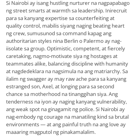
Si Nairobi ay isang hustling nurturer na nagpapabago
ng street smarts at warmth sa leadership. Inirecruit
para sa kanyang expertise sa counterfeiting at
quality control, mabilis siyang naging beating heart
ng crew, sumusunod sa command kapag ang
authoritarian styles nina Berlin o Palermo ay nag-
iisolate sa group. Optimistic, competent, at fiercely
caretaking, nagmo-motivate siya ng hostages at
teammates alike, balancing discipline with humanity
at nagdedeklara na nagsimula na ang matriarchy. Sa
ilalim ng swagger ay may raw ache para sa kanyang
estranged son, Axel, at longing para sa second
chance sa motherhood na tinanggihan siya. Ang
tenderness na iyon ay naging kanyang vulnerability,
ang weak spot na ginagamit ng police. Si Nairobi ay
nag-embody ng courage na manatiling kind sa brutal
environments — at ang painful truth na ang love ay
maaaring magputol ng pinakamalalim.