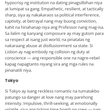
hypocrisy ng institution na dating pinagsilbihan niya
at lumipat sa gang. Empathetic, resilient, at tactically
sharp, siya ay nakakaraos sa political interference,
captivity, at betrayal nang may buong conviction,
kahit na hinahanap niya ang Professor nang mag-isa.
Sa ilalim ng kanyang composure ay may gutom para
sa respect at isang just world, na pinatalas ng
nakaraang abuse at disillusionment sa state. Si
Lisbon ay nag-embody ng collision ng duty at
conscience — ang responsible one na nagre-rebel
kapag napagtanto niyang sira ang mga rules na
pinanatili niya.
Tokyo
Si Tokyo ay isang reckless romantic na tumatakbo
patungo sa danger at love nang may parehong
intensity. Impulsive, thrill-seeking, at emotionally
volatile, siya ang ticking time bomb ng crew — nag-