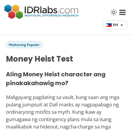
PH
Kulturang Popular
Money Heist Test
Aling Money Heist character ang
pinakakahawig mo?
Maligayang pagdating sa vault, kung saan ang mga
pulang jumpsuit at Dalí masks ay nagpapabago ng
ordinaryong misfits sa myth. Kung ikaw ay
gumagawa ng contingency plans mula sa isang
maalikabok na hideout, nagcha-charge sa mga