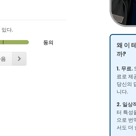
 있다.
동의
왜 이 
까?
다음
1. 무료.
S
료로 제
당신의 
니다.
2. 일상
터 특성을
으로 번
서도 더