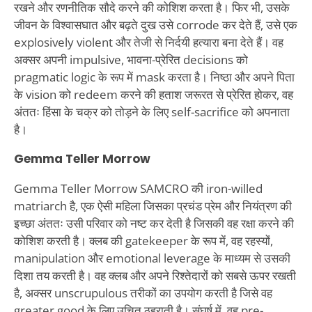
रखने और रणनीतिक सौदे करने की कोशिश करता है। फिर भी, उसके
जीवन के विश्वासघात और बढ़ते दुख उसे corrode कर देते हैं, उसे एक
explosively violent और तेजी से निर्दयी हत्यारा बना देते हैं। वह
अक्सर अपनी impulsive, भावना-प्रेरित decisions को
pragmatic logic के रूप में mask करता है। निष्ठा और अपने पिता
के vision को redeem करने की हताश जरूरत से प्रेरित होकर, वह
अंततः हिंसा के चक्र को तोड़ने के लिए self-sacrifice को अपनाता
है।
Gemma Teller Morrow
Gemma Teller Morrow SAMCRO की iron-willed
matriarch है, एक ऐसी महिला जिसका प्रचंड प्रेम और नियंत्रण की
इच्छा अंततः उसी परिवार को नष्ट कर देती है जिसकी वह रक्षा करने की
कोशिश करती है। क्लब की gatekeeper के रूप में, वह रहस्यों,
manipulation और emotional leverage के माध्यम से उसकी
दिशा तय करती है। वह क्लब और अपने रिश्तेदारों को सबसे ऊपर रखती
है, अक्सर unscrupulous तरीकों का उपयोग करती है जिसे वह
greater good के लिए उचित ठहराती है। संघर्ष में, वह pre-