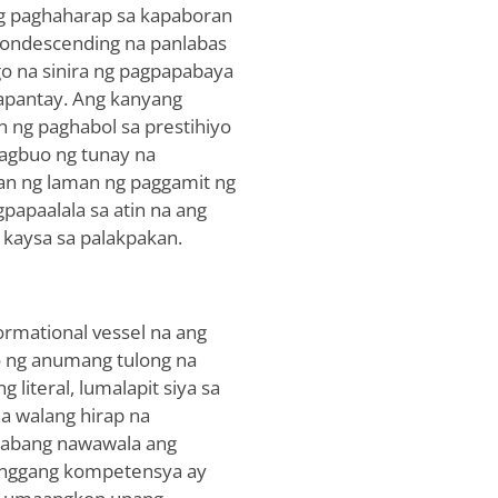
ng paghaharap sa kapaboran
 condescending na panlabas
go na sinira ng pagpapabaya
apantay. Ang kanyang
n ng paghabol sa prestihiyo
pagbuo ng tunay na
an ng laman ng paggamit ng
gpapaalala sa atin na ang
 kaysa sa palakpakan.
formational vessel na ang
o ng anumang tulong na
 literal, lumalapit siya sa
na walang hirap na
abang nawawala ang
anggang kompetensya ay