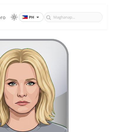
ro
PH