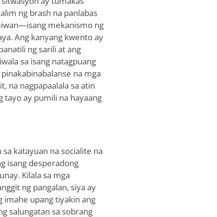
g sitwasyon ay tumakas
lalim ng brash na panlabas
pag-iwan—isang mekanismo ng
aya. Ang kanyang kwento ay
natili ng sarili at ang
iwala sa isang natagpuang
g pinakabinabalanse na mga
, na nagpapaalala sa atin
g tayo ay pumili na hayaang
 sa katayuan na socialite na
 ng isang desperadong
nay. Kilala sa mga
nggit ng pangalan, siya ay
imahe upang tiyakin ang
ang salungatan sa sobrang