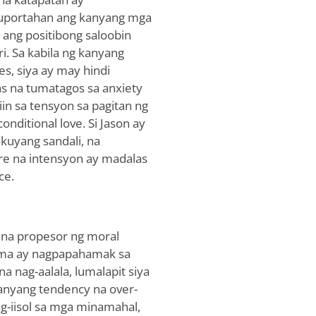
suportahan ang kanyang mga
 ang positibong saloobin
i. Sa kabila ng kanyang
es, siya ay may hindi
s na tumatagos sa anxiety
in sa tensyon sa pagitan ng
onditional love. Si Jason ay
kuyang sandali, na
re na intensyon ay madalas
ce.
d na propesor ng moral
ama ay nagpapahamak sa
na nag-aalala, lumalapit siya
kanyang tendency na over-
ag-iisol sa mga minamahal,