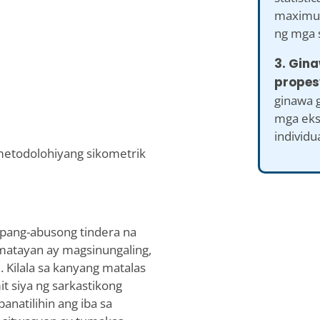
maximum
ng mga s
3. Gin
propes
ginawa 
mga eks
individu
 metodolohiyang sikometrik
apang-abusong tindera na
matayan ay magsinungaling,
. Kilala sa kanyang matalas
it siya ng sarkastikong
natilihin ang iba sa