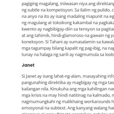
pagiging magalang, iniiwasan niya ang direkta
ng subtle na kompetisyon. Sa ilalim ng pulido,
na anyo na ito ay isang madaling mapunit na e
ng magulang at toksikong kakambal na pagkak
kwento ay nagbibigay-diin sa tensyon sa pagita
at ang tahimik, hindi-glamoroso na gawain ng 
koneksyon. Si Tahani ay sumasalamin sa kawal
mga tagumpay bilang kapalit ng pag-ibig, na na
tunay na halaga ng sarili ay nagmumula sa loob
Janet
Si Janet ay isang lahat-ng-alam, masayahing in
pangunahing direktiba ay magbigay ng mga ta
kailangan nila. Kinukuha ang mga kahilingan nang
mga krisis na may hindi natitinag na kalmado, 
nagmumungkahi ng malikhaing workarounds h
emosyonal na subtext. Ang kanyang walang h