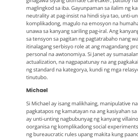
ginagawa siyang ultimate caretaker, patuloy 
maglingkod sa iba. Gayunpaman sa ilalim ng
neutrality at pag-insist na hindi siya tao, unti-
komplikadong, magulo na emosyon na humaha
unawa sa kanyang sariling pag-iral. Ang kanyan
sa tensyon sa pagitan ng pagtatrabaho nang wa
itinalagang serbisyo role at ang magandang pr
personal na awtonomiya. Si Janet ay sumasalam
actualization, na nagpapatunay na ang pagkakak
ng standard na kategorya, kundi ng mga relas
tinutubo.
Michael
Si Michael ay isang malikhaing, manipulative n
pagkatapos ng kamatayan na ang kasiyahan sa
ay unti-unting nagbubunyag ng kanyang villaino
oorganisa ng komplikadong social experiments
ng bureaucratic rules upang makita kung paa