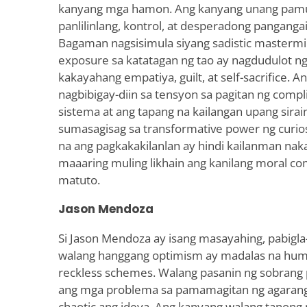
kanyang mga hamon. Ang kanyang unang pam
panlilinlang, kontrol, at desperadong panganga
Bagaman nagsisimula siyang sadistic masterm
exposure sa katatagan ng tao ay nagdudulot ng
kakayahang empatiya, guilt, at self-sacrifice. 
nagbibigay-diin sa tensyon sa pagitan ng compli
sistema at ang tapang na kailangan upang sirain 
sumasagisag sa transformative power ng curiosi
na ang pagkakakilanlan ay hindi kailanman nak
maaaring muling likhain ang kanilang moral co
matuto.
Jason Mendoza
Si Jason Mendoza ay isang masayahing, pabigla
walang hanggang optimism ay madalas na huma
reckless schemes. Walang pasanin ng sobrang p
ang mga problema sa pamamagitan ng agarang
chaotic ang ideya. Ang kanyang walang tanong 