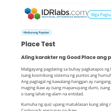
Mga Pagsu
Kulturang Popular
Place Test
Aling karakter ng Good Place an
Maligayang pagdating sa buhay pagkatapos ng
isang kosmikong sistema ng puntos ang humuh
Ang pagtagal ng kawalang-hanggan ay nangangai
maging ikaw ay isang mapanuyang dumi, isang n
o isang lahat-ng-alam na entidad.
Kumuha ng quiz upang matuklasan kung aling
Cockroach ang tunay na ikaw.