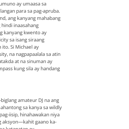
umuno ay umaasa sa
ilangan para sa pag-apruba.
ind, ang kanyang mahabang
 hindi inaasahang
Ang kanyang kwento ay
city sa isang siraang
ito. Si Michael ay
ty, na nagpapaalala sa atin
atakda at na sinuman ay
mpass kung sila ay handang
-biglang amateur DJ na ang
hantong sa kanya sa wildly
ag-iisip, hinahawakan niya
 aksyon—kahit gaano ka-
na katapatan ay