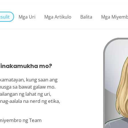
sulit
Mga Uri
Mga Artikulo
Balita
Mga Miyemb
g pinakamukha mo?
 kamatayan, kung saan ang
usga sa bawat galaw mo.
langan ng lahat ng uri,
ag-aalala na nerd ng etika,
 miyembro ng Team