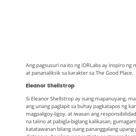
Ang pagsusuri na ito ng IDRLabs ay inspiro ng
at pananaliksik sa karakter sa The Good Place.
Eleanor Shellstrop
Si Eleanor Shellstrop ay isang mapanuyang, m
ang unang paglapit sa buhay pagkatapos ng ka
magpaligoy-ligoy, at iwasan ang responsibilidad
na talino at pabigla-biglang kalikasan, gumagam
katatawanan bilang isang pananggalang upang pa