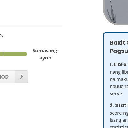
o.
Bakit
Pagsus
Sumasang-
ayon
1. Libre.
nang lib
NOD
na maku
nauugna
serye.
2. Stat
score ng
isang a
statistic