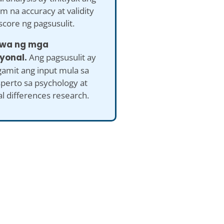
 na accuracy at validity
core ng pagsusulit.
awa ng mga
yonal.
Ang pagsusulit ay
gamit ang input mula sa
perto sa psychology at
al differences research.