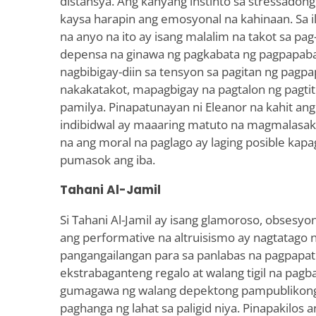
distansya. Ang kanyang instinto sa stressadon
kaysa harapin ang emosyonal na kahinaan. Sa i
na anyo na ito ay isang malalim na takot sa 
depensa na ginawa ng pagkabata ng pagpapab
nagbibigay-diin sa tensyon sa pagitan ng pagpapa
nakakatakot, mapagbigay na pagtalon ng pagtit
pamilya. Pinapatunayan ni Eleanor na kahit an
indibidwal ay maaaring matuto na magmalasakit
na ang moral na paglago ay laging posible kapa
pumasok ang iba.
Tahani Al-Jamil
Si Tahani Al-Jamil ay isang glamoroso, obsesyon
ang performative na altruisismo ay nagtatago
pangangailangan para sa panlabas na pagpapatu
ekstrabaganteng regalo at walang tigil na pagba
gumagawa ng walang depektong pampublikong 
paghanga ng lahat sa paligid niya. Pinapakilos 