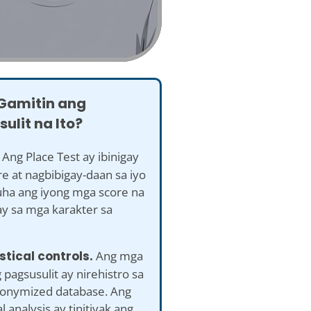
 Gamitin ang
ulit na Ito?
Ang Place Test ay ibinigay
re at nagbibigay-daan sa iyo
ha ang iyong mga score na
y sa mga karakter sa
istical controls.
Ang mga
 pagsusulit ay nirehistro sa
nonymized database. Ang
al analysis ay tinitiyak ang