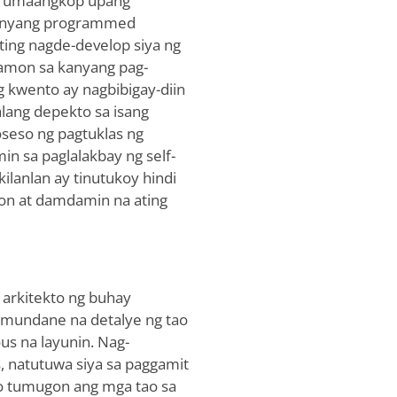
na umaangkop upang
 kanyang programmed
unting nagde-develop siya ng
mon sa kanyang pag-
g kwento ay nagbibigay-diin
lang depekto sa isang
oseso ng pagtuklas ng
in sa paglalakbay ng self-
ilanlan ay tinutukoy hindi
yon at damdamin na ating
a arkitekto ng buhay
 mundane na detalye ng tao
us na layunin. Nag-
, natutuwa siya sa paggamit
no tumugon ang mga tao sa