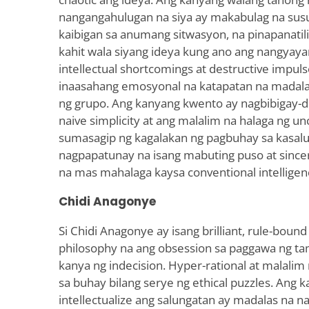
nangangahulugan na siya ay makabulag na su
kaibigan sa anumang sitwasyon, na pinapanatili
kahit wala siyang ideya kung ano ang nangyayar
intellectual shortcomings at destructive impuls
inaasahang emosyonal na katapatan na madala
ng grupo. Ang kanyang kwento ay nagbibigay-di
naive simplicity at ang malalim na halaga ng unc
sumasagip ng kagalakan ng pagbuhay sa kasalu
nagpapatunay na isang mabuting puso at since
na mas mahalaga kaysa conventional intelligen
Chidi Anagonye
Si Chidi Anagonye ay isang brilliant, rule-boun
philosophy na ang obsession sa paggawa ng t
kanya ng indecision. Hyper-rational at malalim 
sa buhay bilang serye ng ethical puzzles. Ang 
intellectualize ang salungatan ay madalas na n