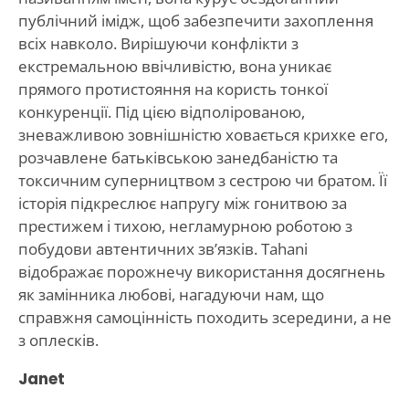
публічний імідж, щоб забезпечити захоплення
всіх навколо. Вирішуючи конфлікти з
екстремальною ввічливістю, вона уникає
прямого протистояння на користь тонкої
конкуренції. Під цією відполірованою,
зневажливою зовнішністю ховається крихке его,
розчавлене батьківською занедбаністю та
токсичним суперництвом з сестрою чи братом. Її
історія підкреслює напругу між гонитвою за
престижем і тихою, негламурною роботою з
побудови автентичних зв’язків. Tahani
відображає порожнечу використання досягнень
як замінника любові, нагадуючи нам, що
справжня самоцінність походить зсередини, а не
з оплесків.
Janet