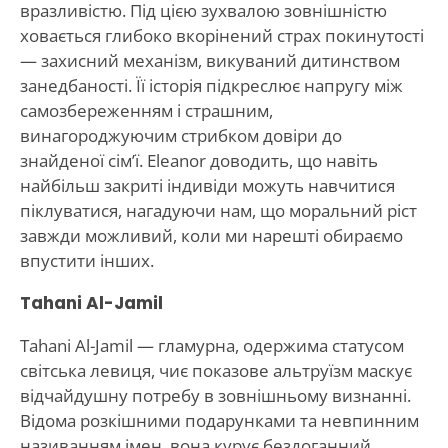
вразливістю. Під цією зухвалою зовнішністю
ховається глибоко вкорінений страх покинутості
— захисний механізм, викуваний дитинством
занедбаності. Її історія підкреслює напругу між
самозбереженням і страшним,
винагороджуючим стрибком довіри до
знайденої сім’ї. Eleanor доводить, що навіть
найбільш закриті індивіди можуть навчитися
піклуватися, нагадуючи нам, що моральний ріст
завжди можливий, коли ми нарешті обираємо
впустити інших.
Tahani Al-Jamil
Tahani Al-Jamil — гламурна, одержима статусом
світська левиця, чиє показове альтруїзм маскує
відчайдушну потребу в зовнішньому визнанні.
Відома розкішними подарунками та невпинним
називанням імен, вона курує бездоганний