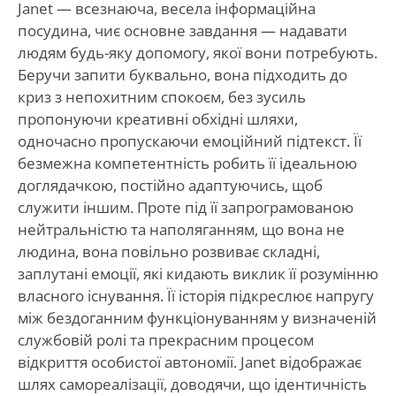
Janet — всезнаюча, весела інформаційна
посудина, чиє основне завдання — надавати
людям будь-яку допомогу, якої вони потребують.
Беручи запити буквально, вона підходить до
криз з непохитним спокоєм, без зусиль
пропонуючи креативні обхідні шляхи,
одночасно пропускаючи емоційний підтекст. Її
безмежна компетентність робить її ідеальною
доглядачкою, постійно адаптуючись, щоб
служити іншим. Проте під її запрограмованою
нейтральністю та наполяганням, що вона не
людина, вона повільно розвиває складні,
заплутані емоції, які кидають виклик її розумінню
власного існування. Її історія підкреслює напругу
між бездоганним функціонуванням у визначеній
службовій ролі та прекрасним процесом
відкриття особистої автономії. Janet відображає
шлях самореалізації, доводячи, що ідентичність