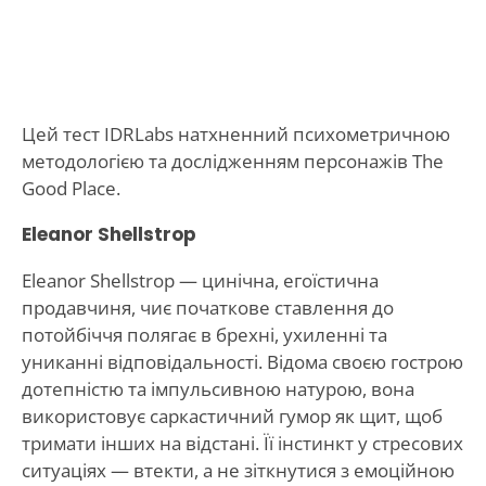
Цей тест IDRLabs натхненний психометричною
методологією та дослідженням персонажів The
Good Place.
Eleanor Shellstrop
Eleanor Shellstrop — цинічна, егоїстична
продавчиня, чиє початкове ставлення до
потойбіччя полягає в брехні, ухиленні та
униканні відповідальності. Відома своєю гострою
дотепністю та імпульсивною натурою, вона
використовує саркастичний гумор як щит, щоб
тримати інших на відстані. Її інстинкт у стресових
ситуаціях — втекти, а не зіткнутися з емоційною