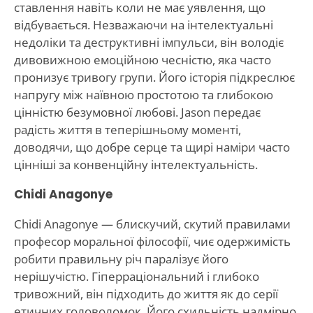
ставлення навіть коли не має уявлення, що
відбувається. Незважаючи на інтелектуальні
недоліки та деструктивні імпульси, він володіє
дивовижною емоційною чесністю, яка часто
пронизує тривогу групи. Його історія підкреслює
напругу між наївною простотою та глибокою
цінністю безумовної любові. Jason передає
радість життя в теперішньому моменті,
доводячи, що добре серце та щирі наміри часто
цінніші за конвенційну інтелектуальність.
Chidi Anagonye
Chidi Anagonye — блискучий, скутий правилами
професор моральної філософії, чиє одержимість
робити правильну річ паралізує його
нерішучістю. Гіперраціональний і глибоко
тривожний, він підходить до життя як до серії
етичних головоломок. Його схильність надмірно