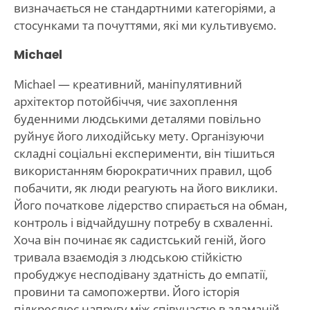
визначається не стандартними категоріями, а
стосунками та почуттями, які ми культивуємо.
Michael
Michael — креативний, маніпулятивний
архітектор потойбіччя, чиє захоплення
буденними людськими деталями повільно
руйнує його лиходійську мету. Організуючи
складні соціальні експерименти, він тішиться
використанням бюрократичних правил, щоб
побачити, як люди реагують на його виклики.
Його початкове лідерство спирається на обман,
контроль і відчайдушну потребу в схваленні.
Хоча він починає як садистський геній, його
тривала взаємодія з людською стійкістю
пробуджує несподівану здатність до емпатії,
провини та самопожертви. Його історія
підкреслює напругу між співучастю в зламаній