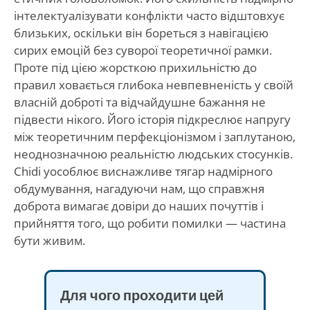
інтелектуалізувати конфлікти часто відштовхує
близьких, оскільки він бореться з навігацією
сирих емоцій без суворої теоретичної рамки.
Проте під цією жорсткою прихильністю до
правил ховається глибока невпевненість у своїй
власній доброті та відчайдушне бажання не
підвести нікого. Його історія підкреслює напругу
між теоретичним перфекціонізмом і заплутаною,
неоднозначною реальністю людських стосунків.
Chidi уособлює виснажливе тягар надмірного
обдумування, нагадуючи нам, що справжня
доброта вимагає довіри до наших почуттів і
прийняття того, що робити помилки — частина
бути живим.
Для чого проходити цей