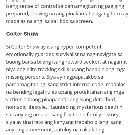
isang sense of control sa pamamagitan ng pagiging
prepared, proving na ang pinakamahalagang hero ay
madalas na ang isa sa likod sa screen.
Colter Shaw
Si Colter Shaw ay isang hyper-competent,
emotionally guarded survivalist na nag-navigate sa
buong bansa bilang isang reward seeker, at nagamit
niya ang elite tracking skills upang hanapin ang mga
missing persons. Siya ay nagpapatakbo sa
pamamagitan ng isang strict internal code, madalas
na bending legal rules upang protektahan ang mga
victims habang pinapanatili ang isang detached,
nomadic lifestyle. Haunted ng mysterious death ni
sa kanyang ama at isang fractured family history,
siya ay tinatrato ang kanyang trabaho bilang isang
anyo ng atonement, patuloy na calculating