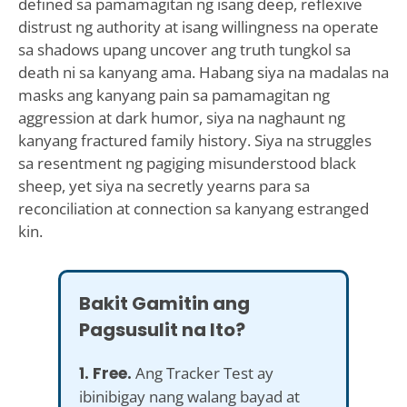
defined sa pamamagitan ng isang deep, reflexive
distrust ng authority at isang willingness na operate
sa shadows upang uncover ang truth tungkol sa
death ni sa kanyang ama. Habang siya na madalas na
masks ang kanyang pain sa pamamagitan ng
aggression at dark humor, siya na naghaunt ng
kanyang fractured family history. Siya na struggles
sa resentment ng pagiging misunderstood black
sheep, yet siya na secretly yearns para sa
reconciliation at connection sa kanyang estranged
kin.
Bakit Gamitin ang
Pagsusulit na Ito?
1. Free.
Ang Tracker Test ay
ibinibigay nang walang bayad at