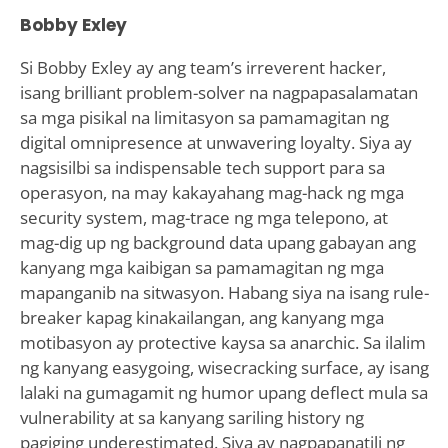
Bobby Exley
Si Bobby Exley ay ang team’s irreverent hacker,
isang brilliant problem-solver na nagpapasalamatan
sa mga pisikal na limitasyon sa pamamagitan ng
digital omnipresence at unwavering loyalty. Siya ay
nagsisilbi sa indispensable tech support para sa
operasyon, na may kakayahang mag-hack ng mga
security system, mag-trace ng mga telepono, at
mag-dig up ng background data upang gabayan ang
kanyang mga kaibigan sa pamamagitan ng mga
mapanganib na sitwasyon. Habang siya na isang rule-
breaker kapag kinakailangan, ang kanyang mga
motibasyon ay protective kaysa sa anarchic. Sa ilalim
ng kanyang easygoing, wisecracking surface, ay isang
lalaki na gumagamit ng humor upang deflect mula sa
vulnerability at sa kanyang sariling history ng
pagiging underestimated. Siya ay nagpapanatili ng