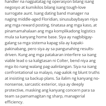
handler na nagpatatag ng operasyon bilang isang
negosyo at kumikilos bilang isang tough-love
surrogate aunt. Isang dating band manager na
naging middle-aged Floridian, sinusubaybayan niya
ang mga reward posting, tinatasa ang mga kaso, at
pinamamahalaan ang mga komplikadong logistics
mula sa kanyang home base. Siya ay nagbibigay-
galang sa mga sistema kapag sila ay kapaki-
pakinabang, pero siya ay sa pangunahing results-
driven. Kung ang mga patakaran interfere sa isang
viable lead o sa kaligtasan ni Colter, bend niya ang
mga ito nang walang pag-aalinlangan. Siya na isang
confrontational sa malayo, nag-aalok ng blunt truths
at insisting sa backup plans. Sa ilalim ng kanyang no-
nonsense, sarcastic exterior, siya ay deeply
protective, masking ang kanyang concern para sa
team sa pamamagitan ng sharp, managerial
efficiency.