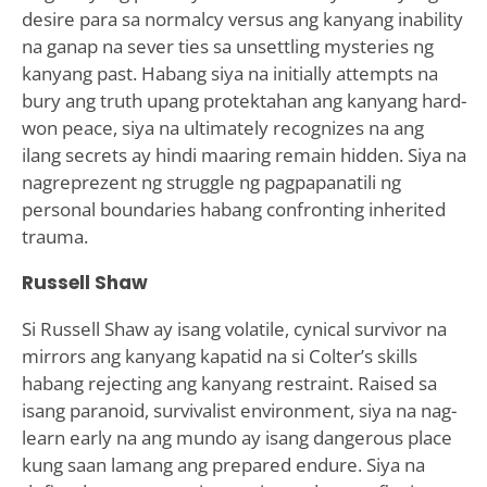
desire para sa normalcy versus ang kanyang inability
na ganap na sever ties sa unsettling mysteries ng
kanyang past. Habang siya na initially attempts na
bury ang truth upang protektahan ang kanyang hard-
won peace, siya na ultimately recognizes na ang
ilang secrets ay hindi maaring remain hidden. Siya na
nagreprezent ng struggle ng pagpapanatili ng
personal boundaries habang confronting inherited
trauma.
Russell Shaw
Si Russell Shaw ay isang volatile, cynical survivor na
mirrors ang kanyang kapatid na si Colter’s skills
habang rejecting ang kanyang restraint. Raised sa
isang paranoid, survivalist environment, siya na nag-
learn early na ang mundo ay isang dangerous place
kung saan lamang ang prepared endure. Siya na