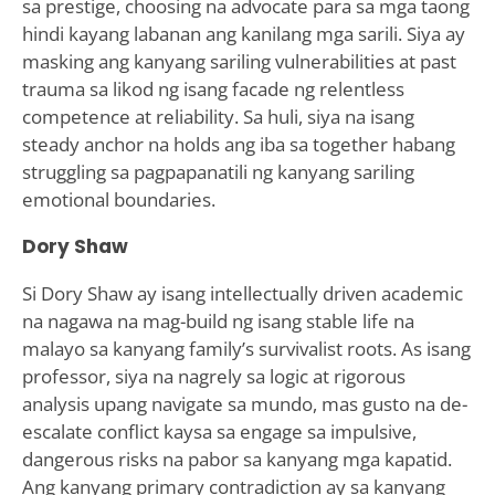
sa prestige, choosing na advocate para sa mga taong
hindi kayang labanan ang kanilang mga sarili. Siya ay
masking ang kanyang sariling vulnerabilities at past
trauma sa likod ng isang facade ng relentless
competence at reliability. Sa huli, siya na isang
steady anchor na holds ang iba sa together habang
struggling sa pagpapanatili ng kanyang sariling
emotional boundaries.
Dory Shaw
Si Dory Shaw ay isang intellectually driven academic
na nagawa na mag-build ng isang stable life na
malayo sa kanyang family’s survivalist roots. As isang
professor, siya na nagrely sa logic at rigorous
analysis upang navigate sa mundo, mas gusto na de-
escalate conflict kaysa sa engage sa impulsive,
dangerous risks na pabor sa kanyang mga kapatid.
Ang kanyang primary contradiction ay sa kanyang