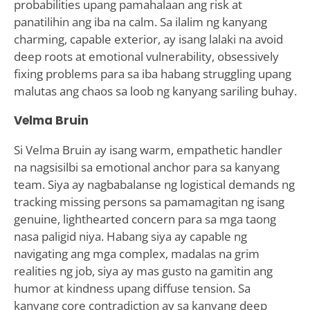
probabilities upang pamahalaan ang risk at
panatilihin ang iba na calm. Sa ilalim ng kanyang
charming, capable exterior, ay isang lalaki na avoid
deep roots at emotional vulnerability, obsessively
fixing problems para sa iba habang struggling upang
malutas ang chaos sa loob ng kanyang sariling buhay.
Velma Bruin
Si Velma Bruin ay isang warm, empathetic handler
na nagsisilbi sa emotional anchor para sa kanyang
team. Siya ay nagbabalanse ng logistical demands ng
tracking missing persons sa pamamagitan ng isang
genuine, lighthearted concern para sa mga taong
nasa paligid niya. Habang siya ay capable ng
navigating ang mga complex, madalas na grim
realities ng job, siya ay mas gusto na gamitin ang
humor at kindness upang diffuse tension. Sa
kanyang core contradiction ay sa kanyang deep